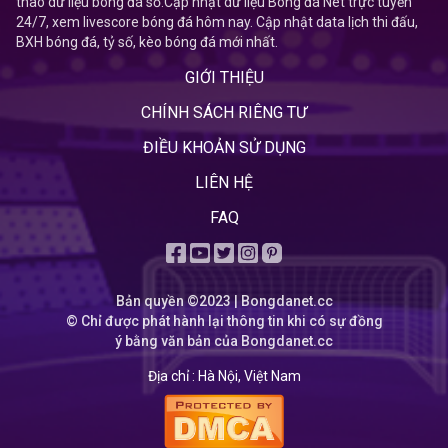
thao dữ liệu bóng đá số.Cập nhật dữ liệu Bóng đá Net trực tuyến
24/7, xem livescore bóng đá hôm nay. Cập nhật data lịch thi đấu,
BXH bóng đá, tỷ số, kèo bóng đá mới nhất.
GIỚI THIỆU
CHÍNH SÁCH RIÊNG TƯ
ĐIỀU KHOẢN SỬ DỤNG
LIÊN HỆ
FAQ
Bản quyền ©2023 | Bongdanet.cc
© Chỉ được phát hành lại thông tin khi có sự đồng
ý bằng văn bản của Bongdanet.cc
Địa chỉ :
Hà Nội, Việt Nam