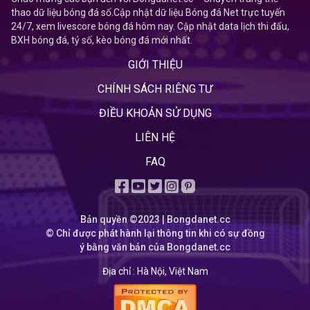
thao dữ liệu bóng đá số.Cập nhật dữ liệu Bóng đá Net trực tuyến
24/7, xem livescore bóng đá hôm nay. Cập nhật data lịch thi đấu,
BXH bóng đá, tỷ số, kèo bóng đá mới nhất.
GIỚI THIỆU
CHÍNH SÁCH RIÊNG TƯ
ĐIỀU KHOẢN SỬ DỤNG
LIÊN HỆ
FAQ
Bản quyền ©2023 | Bongdanet.cc
© Chỉ được phát hành lại thông tin khi có sự đồng
ý bằng văn bản của Bongdanet.cc
Địa chỉ :
Hà Nội, Việt Nam