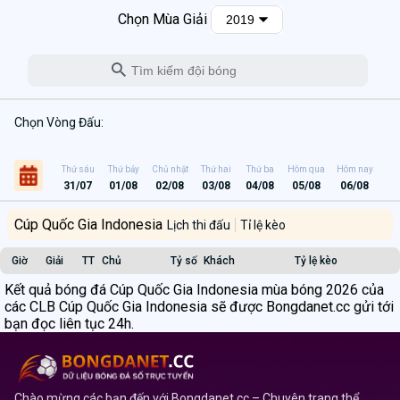
Chọn Mùa Giải
2019
Chọn Vòng Đấu:
Thứ sáu
Thứ bảy
Chủ nhật
Thứ hai
Thứ ba
Hôm qua
Hôm nay
31/07
01/08
02/08
03/08
04/08
05/08
06/08
Cúp Quốc Gia Indonesia
Lịch thi đấu
Tỉ lệ kèo
Giờ
Giải
TT
Chủ
Tỷ số
Khách
Tỷ lệ kèo
Kết quả bóng đá Cúp Quốc Gia Indonesia mùa bóng 2026 của
các CLB Cúp Quốc Gia Indonesia sẽ được Bongdanet.cc gửi tới
bạn đọc liên tục 24h.
Chào mừng các bạn đến với Bongdanet.cc – Chuyên trang thể