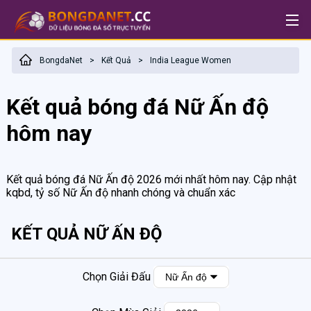
BongdaNet
Kết Quả
India League Women
>
>
Kết quả bóng đá Nữ Ấn độ
hôm nay
Kết quả bóng đá Nữ Ấn độ 2026 mới nhất hôm nay. Cập nhật
kqbd, tỷ số Nữ Ấn độ nhanh chóng và chuẩn xác
KẾT QUẢ NỮ ẤN ĐỘ
Chọn Giải Đấu
Nữ Ấn độ