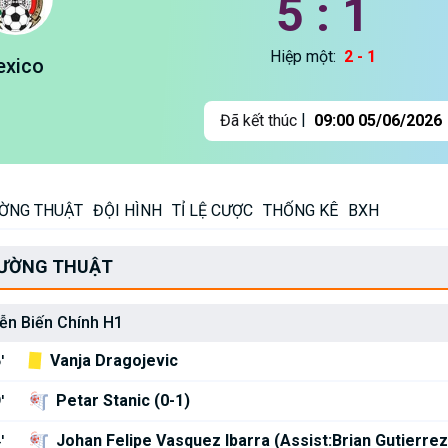
5 : 1
Hiệp một:
2 - 1
exico
|
Đã kết thúc
09:00 05/06/2026
ỜNG THUẬT
ĐỘI HÌNH
TỈ LỆ CƯỢC
THỐNG KÊ
BXH
ƯỜNG THUẬT
ễn Biến Chính H1
Vanja Dragojevic
'
Petar Stanic (0-1)
'
Johan Felipe Vasquez Ibarra (Assist:Brian Gutierrez
'