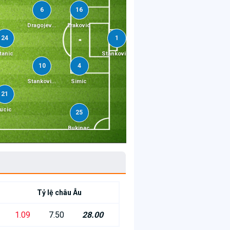
6
16
Dragojev...
Erakovic
24
1
tanic
Stankovi...
10
4
Stankovi...
Simic
21
ucic
25
Bukinac
Tỷ lệ châu Âu
1.09
7.50
28.00