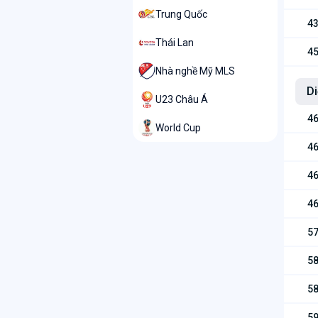
Trung Quốc
43
Thái Lan
45
Nhà nghề Mỹ MLS
Di
U23 Châu Á
46
World Cup
46
46
46
57
58
58
59