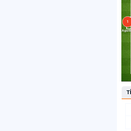
1
Aguil
T