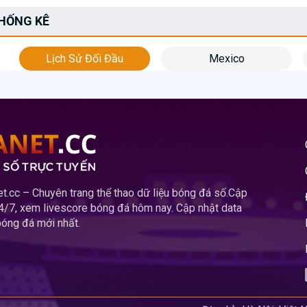
HỐNG KÊ
Lịch Sử Đối Đầu
Mexico
.cc – Chuyên trang thể thao dữ liệu bóng đá số.Cập
24/7, xem livescore bóng đá hôm nay. Cập nhật data
 bóng đá mới nhất.