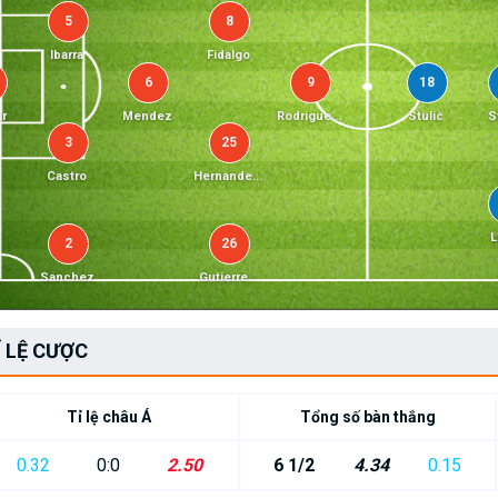
5
8
Ibarra
Fidalgo
6
9
18
ar
Mendez
Rodrigue...
Stulic
S
3
25
Castro
Hernande...
L
2
26
Sanchez
Gutierre...
Ỉ LỆ CƯỢC
Tỉ lệ châu Á
Tổng số bàn thắng
0.32
0:0
2.50
6 1/2
4.34
0.15