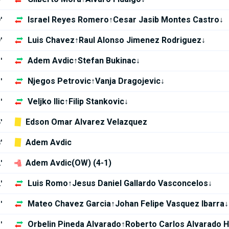
Israel Reyes Romero↑Cesar Jasib Montes Castro↓
'
Luis Chavez↑Raul Alonso Jimenez Rodriguez↓
'
Adem Avdic↑Stefan Bukinac↓
'
Njegos Petrovic↑Vanja Dragojevic↓
'
Veljko Ilic↑Filip Stankovic↓
'
Edson Omar Alvarez Velazquez
'
Adem Avdic
'
Adem Avdic(OW) (4-1)
'
Luis Romo↑Jesus Daniel Gallardo Vasconcelos↓
'
Mateo Chavez Garcia↑Johan Felipe Vasquez Ibarra↓
'
Orbelin Pineda Alvarado↑Roberto Carlos Alvarado 
'