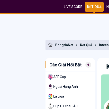
LIVE SCORE
KẾT QUẢ
N
BongdaNet
>
Kết Quả
>
Intern
Các Giải Nổi Bật
AFF Cup
Ngoại Hạng Anh
La Liga
Cúp C1 châu Âu