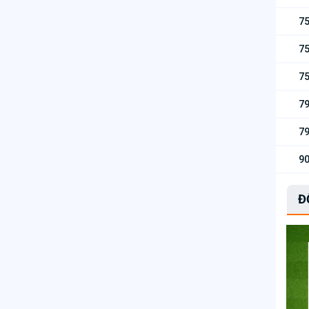
75
75
75
79
79
90
Đ