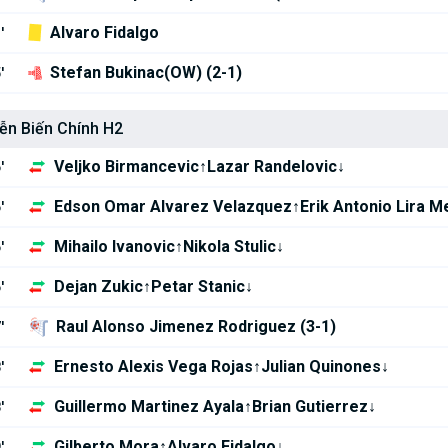
Alvaro Fidalgo
'
Stefan Bukinac(OW) (2-1)
'
ễn Biến Chính H2
Veljko Birmancevic↑Lazar Randelovic↓
'
Edson Omar Alvarez Velazquez↑Erik Antonio Lira 
'
Mihailo Ivanovic↑Nikola Stulic↓
'
Dejan Zukic↑Petar Stanic↓
'
Raul Alonso Jimenez Rodriguez (3-1)
'
Ernesto Alexis Vega Rojas↑Julian Quinones↓
'
Guillermo Martinez Ayala↑Brian Gutierrez↓
'
Gilberto Mora↑Alvaro Fidalgo↓
'