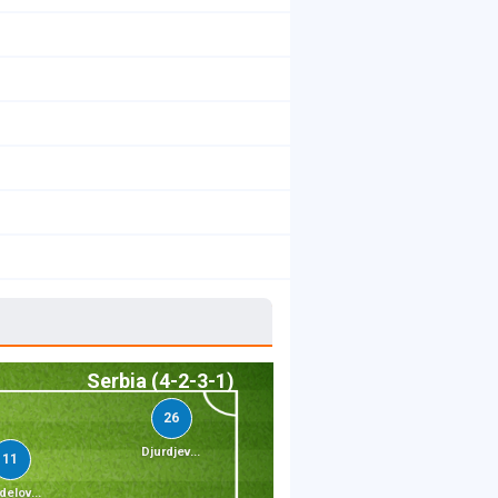
Serbia (4-2-3-1)
26
Djurdjev...
11
delov...