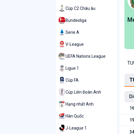
Cúp C2 Châu âu
M
Bundesliga
Serie A
V-League
UEFA Nations League
TƯ
Ligue 1
T
Cúp FA
Cúp Liên Đoàn Anh
Di
Hạng nhất Anh
16
Hàn Quốc
19
J-League 1
34