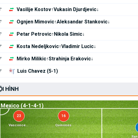
Vasilije Kostov↑Vukasin Djurdjevic↓
'
Ognjen Mimovic↑Aleksandar Stankovic↓
'
Petar Petrovic↑Nikola Simic↓
'
Kosta Nedeljkovic↑Vladimir Lucic↓
'
Mirko Milikic↑Strahinja Erakovic↓
'
Luis Chavez (5-1)
'
ỘI HÌNH
Mexico (4-1-4-1)
23
16
Vasconce...
Quinones
Ran