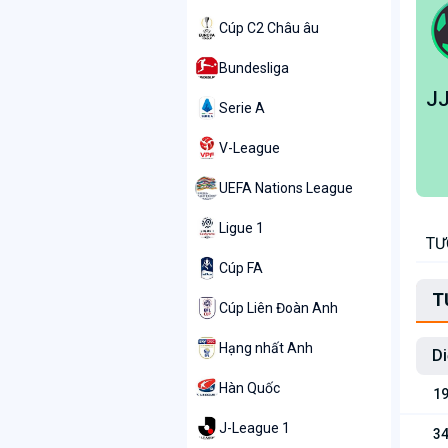
Cúp C2 Châu âu
Bundesliga
JJ
Serie A
V-League
UEFA Nations League
Ligue 1
TƯ
Cúp FA
T
Cúp Liên Đoàn Anh
Hạng nhất Anh
Di
Hàn Quốc
19
J-League 1
34