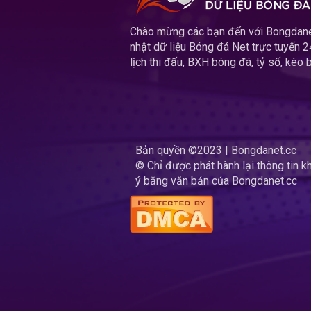
Chào mừng các bạn đến với Bongdanet
nhật dữ liệu Bóng đá Net trực tuyến 
lịch thi đấu, BXH bóng đá, tỷ số, kèo
Bản quyền ©2023 | Bongdanet.cc
© Chỉ được phát hành lại thông tin k
ý bằng văn bản của Bongdanet.cc