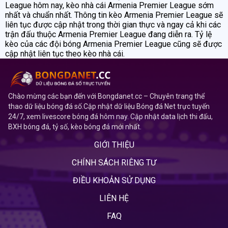
League hôm nay, kèo nhà cái Armenia Premier League sớm
nhất và chuẩn nhất. Thông tin kèo Armenia Premier League sẽ
liên tục được cập nhật trong thời gian thực và ngay cả khi các
trận đấu thuộc Armenia Premier League đang diễn ra. Tỷ lệ
kèo của các đội bóng Armenia Premier League cũng sẽ được
cập nhật liên tục theo kèo nhà cái.
Chào mừng các bạn đến với Bongdanet.cc – Chuyên trang thể
thao dữ liệu bóng đá số.Cập nhật dữ liệu Bóng đá Net trực tuyến
24/7, xem livescore bóng đá hôm nay. Cập nhật data lịch thi đấu,
BXH bóng đá, tỷ số, kèo bóng đá mới nhất.
GIỚI THIỆU
CHÍNH SÁCH RIÊNG TƯ
ĐIỀU KHOẢN SỬ DỤNG
LIÊN HỆ
FAQ