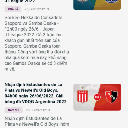
J.League 2022
CHÂU Á
26/06/2022 12:03
Soi kèo Hokkaido Consadole
Sapporo vs Gamba Osaka -
12h00 ngày 26/6 - Japan
J.League 2022. Cả 2 trận làm
khách gần nhất trên sân của
Sapporo, Gamba Osaka toàn
thắng. Cộng với hàng thủ đội chủ
nhà quá kém mùa này, khả năng
cao Gamba Osaka sẽ có 3 điểm
ra về.
Nhận định Estudiantes de La
Plata vs Newell's Old Boys,
04h00 ngày 26/06/2022, Giải
bóng đá VĐQG Argentina 2022
NAM MỸ
26/06/2022 12:03
Nhận định Estudiantes de La
Plata vs Newell's Old Boys, hôm