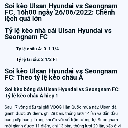
Soi kèo Ulsan Hyundai vs Seongnam
FC, 16h00 ngày 26/06/2022: Chênh
lệch quá lớn
Tỷ lệ kèo nhà cái Ulsan Hyundai vs
Seongnam FC
Tỷ lệ châu Á: 0. 1 1/4
Tỷ lệ tài xỉu: 2 1/2 FT
Soi kèo Ulsan Hyundai vs Seongnam
FC: Theo tỷ lệ kèo châu Á
Soi kèo bóng đá Ulsan Hyundai vs Seongnam FC:
Tỷ lệ kèo châu Á hiệp 1
Sau 17 vòng đấu tại giải VĐQG Hàn Quốc mùa này, Ulsan đã
giành được 39 điểm, ghi 28 bàn, thủng lưới 14 lần và dẫn đầu
bảng xếp hạng. Trong khi đó với số trận tương tự, Seongnam
mới giành được 11 điểm, ghi 13 bàn, thủng lưới 29 lần, xếp ở vị