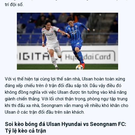
trí đội sổ.
Với vị thế hiện tại cùng lợi thế sân nhà, Ulsan hoàn toàn xứng
đáng xếp chiếu trên ở trận đối đầu sắp tới. Dẫu vậy điều đó
không đồng nghĩa với việc Ulsan được tin tưởng vào khả năng
giành chiến thắng. Với lối chơi thận trọng, phòng ngự tập trung
khi thi đấu xa nhà, Seongnam vẫn mang về nhiều khó khăn cho
Ulsan ở các trận đối đầu trên sân khách.
Soi kèo bóng đá Ulsan Hyundai vs Seongnam FC:
Tỷ lệ kèo cả trận