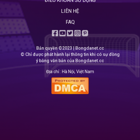
ĐIỀU KHOẢN SỬ DỤNG
LIÊN HỆ
FAQ
Bản quyền ©2023 | Bongdanet.cc
© Chỉ được phát hành lại thông tin khi có sự đồng
ý bằng văn bản của Bongdanet.cc
Địa chỉ :
Hà Nội, Việt Nam