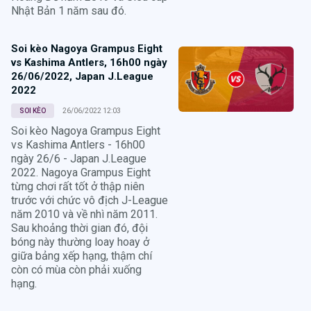
Nhật Bản 1 năm sau đó.
Soi kèo Nagoya Grampus Eight
vs Kashima Antlers, 16h00 ngày
26/06/2022, Japan J.League
2022
SOI KÈO
26/06/2022 12:03
Soi kèo Nagoya Grampus Eight
vs Kashima Antlers - 16h00
ngày 26/6 - Japan J.League
2022. Nagoya Grampus Eight
từng chơi rất tốt ở thập niên
trước với chức vô địch J-League
năm 2010 và về nhì năm 2011.
Sau khoảng thời gian đó, đội
bóng này thường loay hoay ở
giữa bảng xếp hạng, thậm chí
còn có mùa còn phải xuống
hạng.