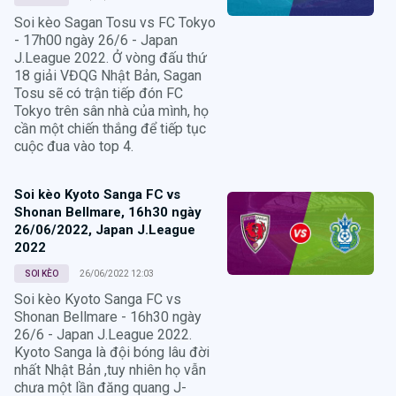
Soi kèo Sagan Tosu vs FC Tokyo
- 17h00 ngày 26/6 - Japan
J.League 2022. Ở vòng đấu thứ
18 giải VĐQG Nhật Bản, Sagan
Tosu sẽ có trận tiếp đón FC
Tokyo trên sân nhà của mình, họ
cần một chiến thắng để tiếp tục
cuộc đua vào top 4.
Soi kèo Kyoto Sanga FC vs
Shonan Bellmare, 16h30 ngày
26/06/2022, Japan J.League
2022
SOI KÈO
26/06/2022 12:03
Soi kèo Kyoto Sanga FC vs
Shonan Bellmare - 16h30 ngày
26/6 - Japan J.League 2022.
Kyoto Sanga là đội bóng lâu đời
nhất Nhật Bản ,tuy nhiên họ vẫn
chưa một lần đăng quang J-