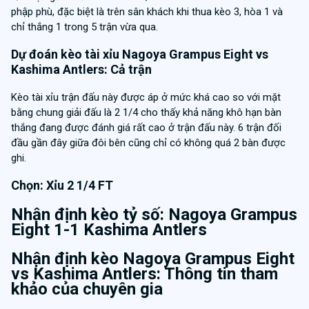
phập phù, đặc biệt là trên sân khách khi thua kèo 3, hòa 1 và
chỉ thắng 1 trong 5 trận vừa qua.
Dự đoán kèo tài xỉu Nagoya Grampus Eight vs
Kashima Antlers: Cả trận
Kèo tài xỉu trận đấu này được áp ở mức khá cao so với mặt
bằng chung giải đấu là 2 1/4 cho thấy khả năng khô hạn bàn
thắng đang được đánh giá rất cao ở trận đấu này. 6 trận đối
đầu gần đây giữa đôi bên cũng chỉ có không quá 2 bàn được
ghi.
Chọn: Xỉu 2 1/4 FT
Nhận định kèo tỷ số: Nagoya Grampus
Eight 1-1 Kashima Antlers
Nhận định kèo Nagoya Grampus Eight
vs Kashima Antlers: Thông tin tham
khảo của chuyên gia