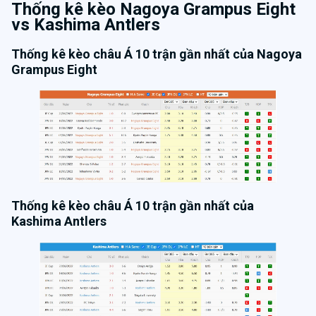
Thống kê kèo Nagoya Grampus Eight
vs Kashima Antlers
Thống kê kèo châu Á 10 trận gần nhất của Nagoya
Grampus Eight
Thống kê kèo châu Á 10 trận gần nhất của
Kashima Antlers