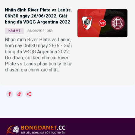
Nhận định River Plate vs Lanús,
06h30 ngày 26/06/2022, Giải
bóng đá VĐQG Argentina 2022
NAM MỸ
26/06/2022 10:59
Nhận định River Plate vs Lanús,
hôm nay 06h30 ngày 26/6 - Giải
bóng đá VĐQG Argentina 2022.
Dự đoán, soi kèo nhà cái River
Plate vs Lanús phân tích tỷ lệ từ
chuyên gia chính xác nhất.