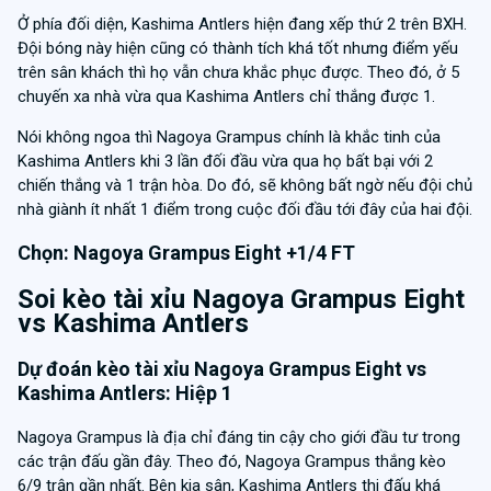
Ở phía đối diện, Kashima Antlers hiện đang xếp thứ 2 trên BXH.
Đội bóng này hiện cũng có thành tích khá tốt nhưng điểm yếu
trên sân khách thì họ vẫn chưa khắc phục được. Theo đó, ở 5
chuyến xa nhà vừa qua Kashima Antlers chỉ thắng được 1.
Nói không ngoa thì Nagoya Grampus chính là khắc tinh của
Kashima Antlers khi 3 lần đối đầu vừa qua họ bất bại với 2
chiến thắng và 1 trận hòa. Do đó, sẽ không bất ngờ nếu đội chủ
nhà giành ít nhất 1 điểm trong cuộc đối đầu tới đây của hai đội.
Chọn: Nagoya Grampus Eight +1/4 FT
Soi kèo tài xỉu Nagoya Grampus Eight
vs Kashima Antlers
Dự đoán kèo tài xỉu Nagoya Grampus Eight vs
Kashima Antlers: Hiệp 1
Nagoya Grampus là địa chỉ đáng tin cậy cho giới đầu tư trong
các trận đấu gần đây. Theo đó, Nagoya Grampus thắng kèo
6/9 trận gần nhất. Bên kia sân, Kashima Antlers thi đấu khá