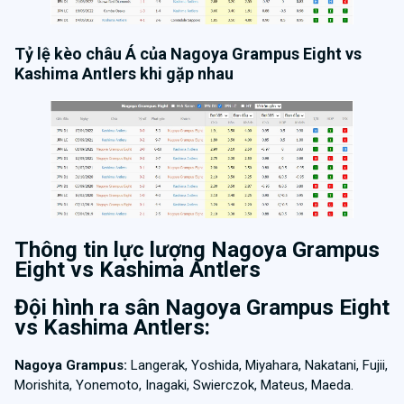
Tỷ lệ kèo châu Á của Nagoya Grampus Eight vs
Kashima Antlers khi gặp nhau
Thông tin lực lượng Nagoya Grampus
Eight vs Kashima Antlers
Đội hình ra sân Nagoya Grampus Eight
vs Kashima Antlers:
Nagoya Grampus:
Langerak, Yoshida, Miyahara, Nakatani, Fujii,
Morishita, Yonemoto, Inagaki, Swierczok, Mateus, Maeda.