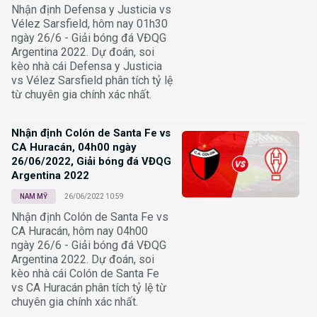
Nhận định Defensa y Justicia vs
Vélez Sarsfield, hôm nay 01h30
ngày 26/6 - Giải bóng đá VĐQG
Argentina 2022. Dự đoán, soi
kèo nhà cái Defensa y Justicia
vs Vélez Sarsfield phân tích tỷ lệ
từ chuyên gia chính xác nhất.
Nhận định Colón de Santa Fe vs
CA Huracán, 04h00 ngày
26/06/2022, Giải bóng đá VĐQG
Argentina 2022
NAM MỸ
26/06/2022 10:59
Nhận định Colón de Santa Fe vs
CA Huracán, hôm nay 04h00
ngày 26/6 - Giải bóng đá VĐQG
Argentina 2022. Dự đoán, soi
kèo nhà cái Colón de Santa Fe
vs CA Huracán phân tích tỷ lệ từ
chuyên gia chính xác nhất.