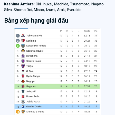
Kashima Antlers:
Oki, Inukai, Machida, Tsunemoto, Nagato,
Silva, Shoma Doi, Misao, Izumi, Araki, Everaldo.
Bảng xếp hạng giải đấu