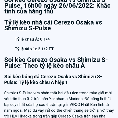
Pulse, 16h00 ngày 26/06/2022: Khắc
tinh của hàng thủ
Tỷ lệ kèo nhà cái Cerezo Osaka vs
Shimizu S-Pulse
Tỷ lệ châu Á: 0.1/4
Tỷ lệ tài xỉu: 2 1/2 FT
Soi kèo Cerezo Osaka vs Shimizu S-
Pulse: Theo tỷ lệ kèo châu Á
Soi kèo bóng đá Cerezo Osaka vs Shimizu S-
Pulse: Tỷ lệ kèo châu Á hiệp 1
Shimizu S-Pulse vừa nhận thất bại đầu tiên trong mùa giải mới
với trận thua 0-2 trên sân Yokohama Marinos. Đó cũng là thất
bại duy nhất của họ sau 6 trận tại giải VĐQG Nhật Bản tính từ
năm ngoái. Mặc dù vậy, rất có thể chiến thắng sẽ trở lại với thầy
trò HLV Hiraoka trong trận gặp Cerezo Osaka trên sân nhà