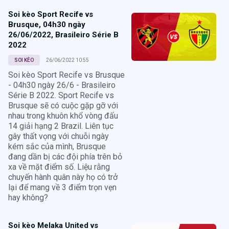
Soi kèo Sport Recife vs
Brusque, 04h30 ngày
26/06/2022, Brasileiro Série B
2022
SOI KÈO
26/06/2022 10:55
Soi kèo Sport Recife vs Brusque
- 04h30 ngày 26/6 - Brasileiro
Série B 2022. Sport Recife vs
Brusque sẽ có cuộc gặp gỡ với
nhau trong khuôn khổ vòng đấu
14 giải hạng 2 Brazil. Liên tục
gây thất vọng với chuỗi ngày
kém sắc của mình, Brusque
đang dần bị các đội phía trên bỏ
xa về mặt điểm số. Liệu rằng
chuyến hành quân này họ có trở
lại để mang về 3 điểm trọn vẹn
hay không?
Soi kèo Melaka United vs