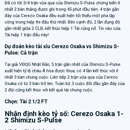
Đã có tới 3/4 trận vừa qua của Shimizu S-Pulse chứng kiến ít
nhất 2 bàn thắng được ghi trong 45 phút đầu tiên. 4 trận gần
đây của Cerezo Osaka đều xuất hiện tối thiểu một pha lập
công trong hiệp thi đấu thứ nhất. Bên cạnh đó, 2 lần đụng độ
gần nhất giữa 2 CLB, kết thúc hiệp 1 Tài cũng nổ. Tin vào cửa
Tài hiệp 1 trận đấu này!
Dự đoán kèo tài xỉu Cerezo Osaka vs Shimizu S-
Pulse: Cả trận
Tại giải VĐQG Nhật Bản, 5 trận gần nhất của Shimizu S-Pulse
xuất hiện tỷ lệ châu Á hòa được thua, có 4 lần kết thúc với ít
nhất 3 bàn chung cuộc. Liên tiếp 2 trận vừa qua của Cerezo
Osaka có từ 3 bàn trở lên. Toàn bộ 3 cuộc đối đầu gần đây của
2 đội cũng kết thúc với kết quả tài chung cuộc.
Chọn: Tài 2 1/2 FT
Nhận định kèo tỷ số: Cerezo Osaka 1-
2 Shimizu S-Pulse