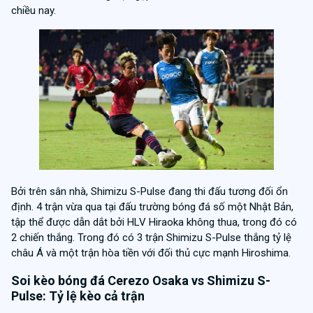
chiều nay.
Bởi trên sân nhà, Shimizu S-Pulse đang thi đấu tương đối ổn
định. 4 trận vừa qua tại đấu trường bóng đá số một Nhật Bản,
tập thể được dẫn dắt bởi HLV Hiraoka không thua, trong đó có
2 chiến thắng. Trong đó có 3 trận Shimizu S-Pulse thắng tỷ lệ
châu Á và một trận hòa tiền với đối thủ cực mạnh Hiroshima.
Soi kèo bóng đá Cerezo Osaka vs Shimizu S-
Pulse: Tỷ lệ kèo cả trận