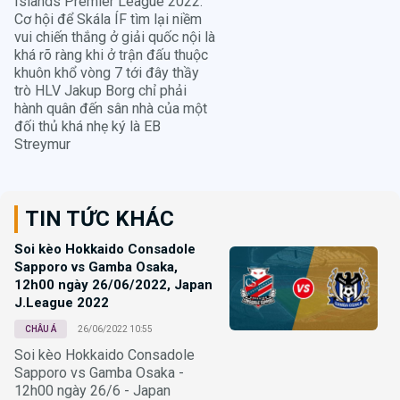
Islands Premier League 2022.
Cơ hội để Skála ÍF tìm lại niềm
vui chiến thắng ở giải quốc nội là
khá rõ ràng khi ở trận đấu thuộc
khuôn khổ vòng 7 tới đây thầy
trò HLV Jakup Borg chỉ phải
hành quân đến sân nhà của một
đối thủ khá nhẹ ký là EB
Streymur
TIN TỨC KHÁC
Soi kèo Hokkaido Consadole
Sapporo vs Gamba Osaka,
12h00 ngày 26/06/2022, Japan
J.League 2022
CHÂU Á
26/06/2022 10:55
Soi kèo Hokkaido Consadole
Sapporo vs Gamba Osaka -
12h00 ngày 26/6 - Japan