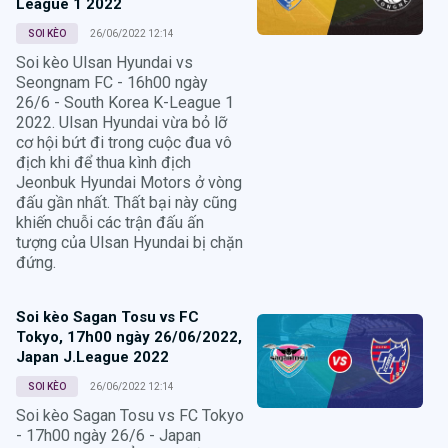
League 1 2022
SOI KÈO
26/06/2022 12:14
Soi kèo Ulsan Hyundai vs
Seongnam FC - 16h00 ngày
26/6 - South Korea K-League 1
2022. Ulsan Hyundai vừa bỏ lỡ
cơ hội bứt đi trong cuộc đua vô
địch khi để thua kình địch
Jeonbuk Hyundai Motors ở vòng
đấu gần nhất. Thất bại này cũng
khiến chuỗi các trận đấu ấn
tượng của Ulsan Hyundai bị chặn
đứng.
Soi kèo Sagan Tosu vs FC
Tokyo, 17h00 ngày 26/06/2022,
Japan J.League 2022
SOI KÈO
26/06/2022 12:14
Soi kèo Sagan Tosu vs FC Tokyo
- 17h00 ngày 26/6 - Japan