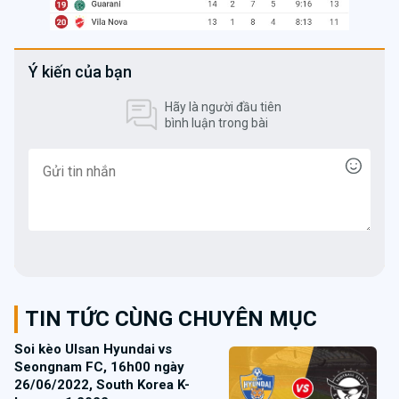
Ý kiến của bạn
Hãy là người đầu tiên
bình luận trong bài
TIN TỨC CÙNG CHUYÊN MỤC
Soi kèo Ulsan Hyundai vs
Seongnam FC, 16h00 ngày
26/06/2022, South Korea K-