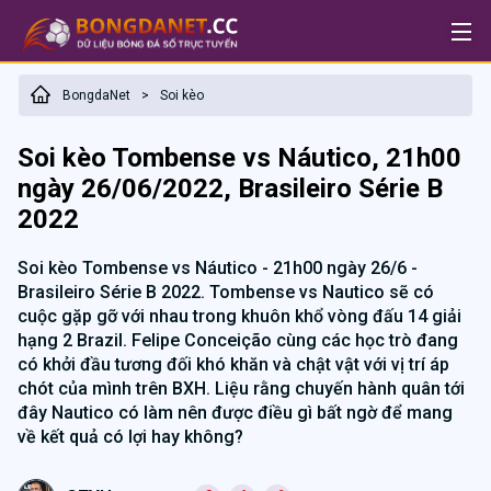
BongdaNet
Soi kèo
>
Soi kèo Tombense vs Náutico, 21h00
ngày 26/06/2022, Brasileiro Série B
2022
Soi kèo Tombense vs Náutico - 21h00 ngày 26/6 -
Brasileiro Série B 2022. Tombense vs Nautico sẽ có
cuộc gặp gỡ với nhau trong khuôn khổ vòng đấu 14 giải
hạng 2 Brazil. Felipe Conceição cùng các học trò đang
có khởi đầu tương đối khó khăn và chật vật với vị trí áp
chót của mình trên BXH. Liệu rằng chuyến hành quân tới
đây Nautico có làm nên được điều gì bất ngờ để mang
về kết quả có lợi hay không?