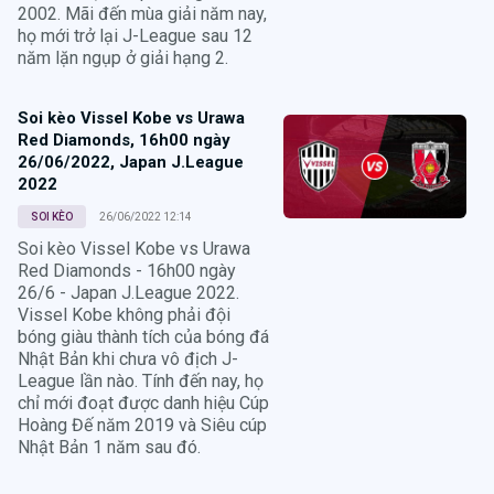
2002. Mãi đến mùa giải năm nay,
họ mới trở lại J-League sau 12
năm lặn ngụp ở giải hạng 2.
Soi kèo Vissel Kobe vs Urawa
Red Diamonds, 16h00 ngày
26/06/2022, Japan J.League
2022
SOI KÈO
26/06/2022 12:14
Soi kèo Vissel Kobe vs Urawa
Red Diamonds - 16h00 ngày
26/6 - Japan J.League 2022.
Vissel Kobe không phải đội
bóng giàu thành tích của bóng đá
Nhật Bản khi chưa vô địch J-
League lần nào. Tính đến nay, họ
chỉ mới đoạt được danh hiệu Cúp
Hoàng Đế năm 2019 và Siêu cúp
Nhật Bản 1 năm sau đó.