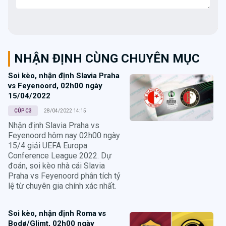
NHẬN ĐỊNH CÙNG CHUYÊN MỤC
Soi kèo, nhận định Slavia Praha
vs Feyenoord, 02h00 ngày
15/04/2022
CÚP C3
28/04/2022 14:15
Nhận định Slavia Praha vs
Feyenoord hôm nay 02h00 ngày
15/4 giải UEFA Europa
Conference League 2022. Dự
đoán, soi kèo nhà cái Slavia
Praha vs Feyenoord phân tích tỷ
lệ từ chuyên gia chính xác nhất.
Soi kèo, nhận định Roma vs
Bodø/Glimt, 02h00 ngày