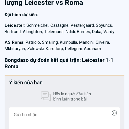
lượng Leicester vs Roma
Đội hình dự kiến:
Leicester:
Schmeichel, Castagne, Vestergaard, Soyuncu,
Bertrand, Albrighton, Tielemans, Ndidi, Barnes, Daka, Vardy
AS Roma:
Patricio, Smalling, Kumbulla, Mancini, Oliveira,
Mkhitaryan, Zalewski, Karsdorp, Pellegrini, Abraham.
Bongdaso dự đoán kết quả trận: Leicester 1-1
Roma
Ý kiến của bạn
Hãy là người đầu tiên
bình luận trong bài