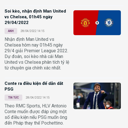
Soi kèo, nhận định Man United
vs Chelsea, 01h45 ngày
29/04/2022
ANH
28/04/2022 14:15
Nhận định Man United vs
Chelsea hôm nay 01h45 ngày
29/4 giải Premier League 2022.
Dự đoán, soi kèo nhà cái Man
United vs Chelsea phân tích tỷ lệ
từ chuyên gia chính xác nhất.
Conte ra điều kiện để dẫn dắt
PSG
TIN TỨC
28/04/2022 14:15
Theo RMC Sports, HLV Antonio
Conte muốn được đáp ứng một
số điều kiện nếu PSG muốn ông
đến Pháp thay thế Pochettino.