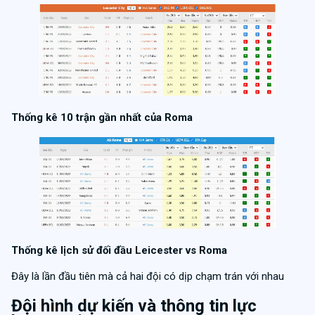
Thống kê 10 trận gần nhất của Roma
Thống kê lịch sử đối đầu Leicester vs Roma
Đây là lần đầu tiên mà cả hai đội có dịp chạm trán với nhau
Đội hình dự kiến và thông tin lực