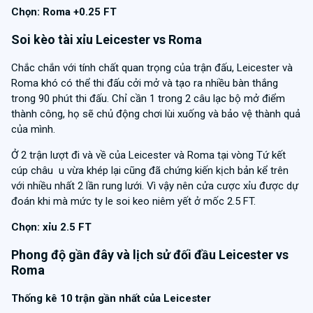
Chọn: Roma +0.25 FT
Soi kèo tài xỉu Leicester vs Roma
Chắc chắn với tính chất quan trọng của trận đấu, Leicester và
Roma khó có thể thi đấu cởi mở và tạo ra nhiều bàn thắng
trong 90 phút thi đấu. Chỉ cần 1 trong 2 câu lạc bộ mở điểm
thành công, họ sẽ chủ động chơi lùi xuống và bảo vệ thành quả
của mình.
Ở 2 trận lượt đi và về của Leicester và Roma tại vòng Tứ kết
cúp châu u vừa khép lại cũng đã chứng kiến kịch bản kể trên
với nhiều nhất 2 lần rung lưới. Vì vậy nên cửa cược xỉu được dự
đoán khi mà mức ty le soi keo niêm yết ở mốc 2.5 FT.
Chọn: xỉu 2.5 FT
Phong độ gần đây và lịch sử đối đầu Leicester vs
Roma
Thống kê 10 trận gần nhất của Leicester