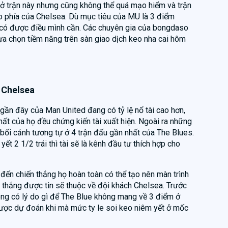
 ở trận này nhưng cũng không thể quá mạo hiểm và trận
 phía của Chelsea. Dù mục tiêu của MU là 3 điểm
có được điều mình cần. Các chuyên gia của bongdaso
ựa chọn tiềm năng trên sàn giao dịch keo nha cai hôm
s Chelsea
gần đây của Man United đang có tỷ lệ nổ tài cao hơn,
hất của họ đều chứng kiến tài xuất hiện. Ngoài ra những
bối cảnh tương tự ở 4 trận đấu gần nhất của The Blues.
t 2 1/2 trái thì tài sẽ là kênh đầu tư thích hợp cho
đến chiến thắng họ hoàn toàn có thể tạo nên màn trình
 thắng được tin sẽ thuộc về đội khách Chelsea. Trước
ng có lý do gì để The Blue không mang về 3 điểm ở
 được dự đoán khi mà mức ty le soi keo niêm yết ở mốc