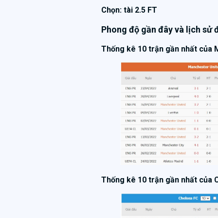
Chọn: tài 2.5 FT
Phong độ gần đây và lịch sử 
Thống kê 10 trận gần nhất của 
Thống kê 10 trận gần nhất của 