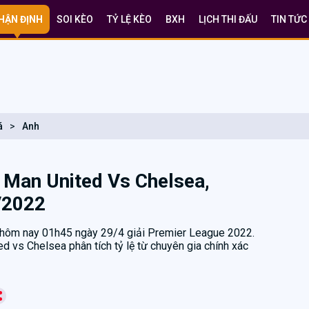
HẬN ĐỊNH
SOI KÈO
TỶ LỆ KÈO
BXH
LỊCH THI ĐẤU
TIN TỨC
á
>
Anh
 Man United Vs Chelsea,
/2022
 hôm nay 01h45 ngày 29/4 giải Premier League 2022.
d vs Chelsea phân tích tỷ lệ từ chuyên gia chính xác