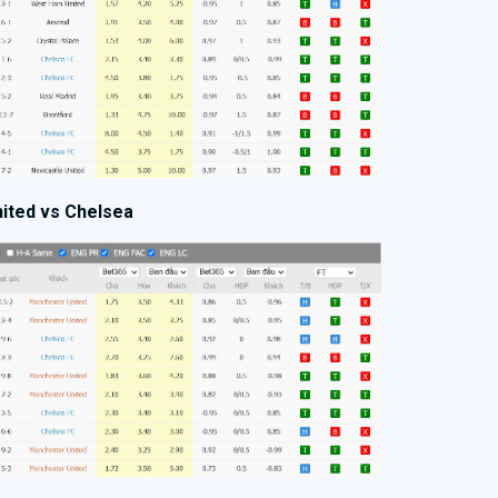
nited vs Chelsea