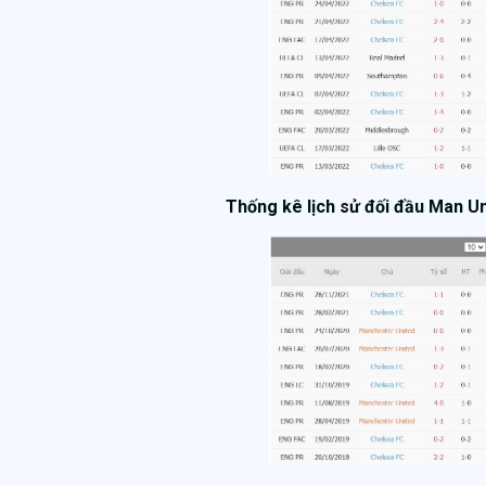
Thống kê lịch sử đối đầu Man U