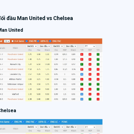
đối đầu Man United vs Chelsea
Man United
Chelsea