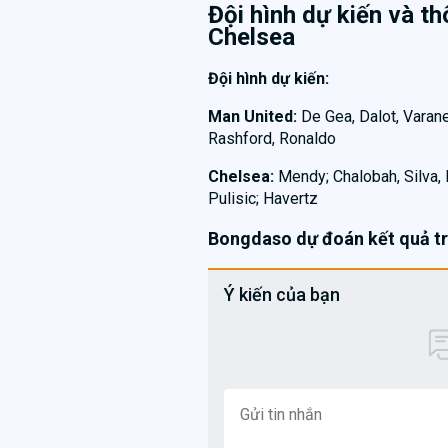
Đội hình dự kiến và t
Chelsea
Đội hình dự kiến:
Man United:
De Gea, Dalot, Varane
Rashford, Ronaldo
Chelsea:
Mendy; Chalobah, Silva, R
Pulisic; Havertz
Bongdaso dự đoán kết quả tr
Ý kiến của bạn