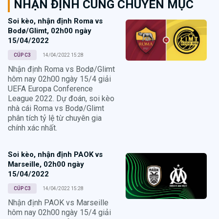
NHẬN ĐỊNH CÙNG CHUYÊN MỤC
Soi kèo, nhận định Roma vs
Bodø/Glimt, 02h00 ngày
15/04/2022
CÚP C3
14/04/2022 15:28
Nhận định Roma vs Bodø/Glimt
hôm nay 02h00 ngày 15/4 giải
UEFA Europa Conference
League 2022. Dự đoán, soi kèo
nhà cái Roma vs Bodø/Glimt
phân tích tỷ lệ từ chuyên gia
chính xác nhất.
Soi kèo, nhận định PAOK vs
Marseille, 02h00 ngày
15/04/2022
CÚP C3
14/04/2022 15:28
Nhận định PAOK vs Marseille
hôm nay 02h00 ngày 15/4 giải