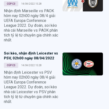
CÚP C3
14/04/2022 15:28
Nhận định Marseille vs PAOK
hôm nay 02h00 ngày 08/4 giải
UEFA Europa Conference
League 2022. Dự đoán, soi kèo
nhà cái Marseille vs PAOK phân
tích tỷ lệ từ chuyên gia chính xác
nhất.
Soi kèo, nhận định Leicester vs
PSV, 02h00 ngày 08/04/2022
CÚP C3
14/04/2022 15:28
Nhận định Leicester vs PSV
hôm nay 02h00 ngày 08/4 giải
UEFA Europa Conference
League 2022. Dự đoán, soi kèo
nhà cái Leicester vs PSV phân
tích tỷ lệ từ chuyên gia chính xác
nhất.