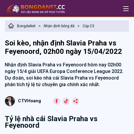
BongdaNet
Nhận định bóng đá
Cúp C3
>
>
Soi kèo, nhận định Slavia Praha vs
Feyenoord, 02h00 ngày 15/04/2022
Nhận định Slavia Praha vs Feyenoord hôm nay 02h00
ngày 15/4 giải UEFA Europa Conference League 2022.
Dự đoán, soi kèo nhà cái Slavia Praha vs Feyenoord
phân tích tỷ lệ từ chuyên gia chính xác nhất.
CTVHoang
Tỷ lệ nhà cái Slavia Praha vs
Feyenoord