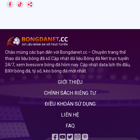
Chào mừng các bạn đến với Bongdanet.cc – Chuyên trang thể
thao dữ liệu bóng đá số.Cập nhật dữ liệu Bóng đá Net trực tuyến
24/7, xem livescore bóng đá hôm nay. Cập nhật data lịch thi đấu,
BXH bóng đá, tỷ số, kèo bóng đá mới nhất.
GIỚI THIỆU
CHÍNH SÁCH RIÊNG TƯ
ĐIỀU KHOẢN SỬ DỤNG
LIÊN HỆ
FAQ