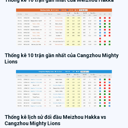
Thống kê 10 trận gần nhất của Cangzhou Mighty
Lions
Thống kê lịch sử đối đầu Meizhou Hakka vs
Cangzhou Mighty Lions