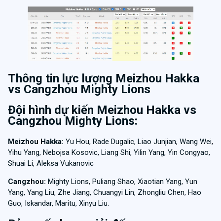
Thông tin lực lượng Meizhou Hakka
vs Cangzhou Mighty Lions
Đội hình dự kiến Meizhou Hakka vs
Cangzhou Mighty Lions:
Meizhou Hakka:
Yu Hou, Rade Dugalic, Liao Junjian, Wang Wei,
Yihu Yang, Nebojsa Kosovic, Liang Shi, Yilin Yang, Yin Congyao,
Shuai Li, Aleksa Vukanovic
Cangzhou:
Mighty Lions, Puliang Shao, Xiaotian Yang, Yun
Yang, Yang Liu, Zhe Jiang, Chuangyi Lin, Zhongliu Chen, Hao
Guo, Iskandar, Maritu, Xinyu Liu.