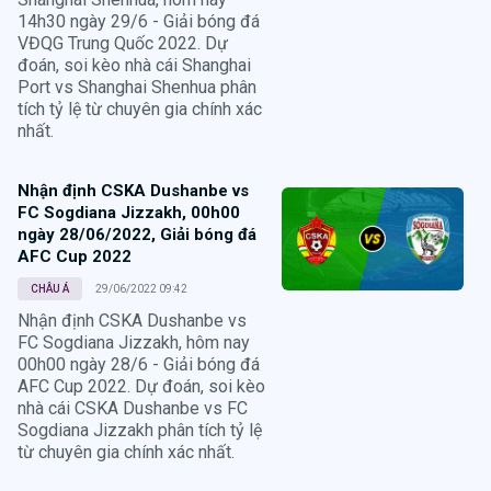
14h30 ngày 29/6 - Giải bóng đá
VĐQG Trung Quốc 2022. Dự
đoán, soi kèo nhà cái Shanghai
Port vs Shanghai Shenhua phân
tích tỷ lệ từ chuyên gia chính xác
nhất.
Nhận định CSKA Dushanbe vs
FC Sogdiana Jizzakh, 00h00
ngày 28/06/2022, Giải bóng đá
AFC Cup 2022
CHÂU Á
29/06/2022 09:42
Nhận định CSKA Dushanbe vs
FC Sogdiana Jizzakh, hôm nay
00h00 ngày 28/6 - Giải bóng đá
AFC Cup 2022. Dự đoán, soi kèo
nhà cái CSKA Dushanbe vs FC
Sogdiana Jizzakh phân tích tỷ lệ
từ chuyên gia chính xác nhất.