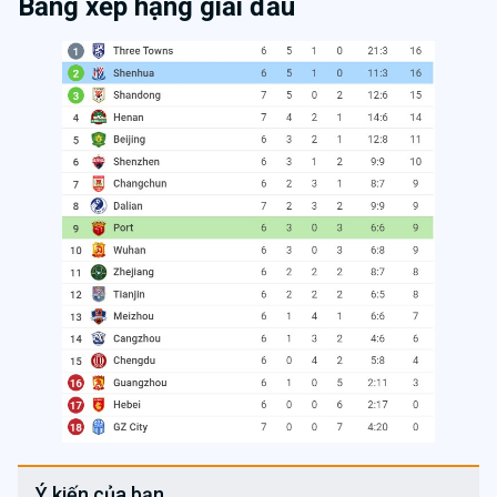
Bảng xếp hạng giải đấu
Ý kiến của bạn