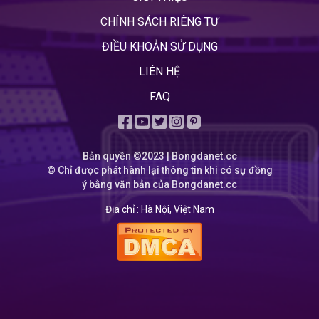
CHÍNH SÁCH RIÊNG TƯ
ĐIỀU KHOẢN SỬ DỤNG
LIÊN HỆ
FAQ
Bản quyền ©2023 | Bongdanet.cc
© Chỉ được phát hành lại thông tin khi có sự đồng
ý bằng văn bản của Bongdanet.cc
Địa chỉ :
Hà Nội, Việt Nam