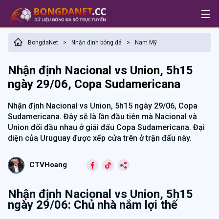
BongdaNet
Nhận định bóng đá
Nam Mỹ
>
>
Nhận định Nacional vs Union, 5h15
ngày 29/06, Copa Sudamericana
Nhận định Nacional vs Union, 5h15 ngày 29/06, Copa
Sudamericana. Đây sẽ là lần đầu tiên mà Nacional và
Union đối đầu nhau ở giải đấu Copa Sudamericana. Đại
diện của Uruguay được xếp cửa trên ở trận đấu này.
CTVHoang
Nhận định Nacional vs Union, 5h15
ngày 29/06: Chủ nhà nắm lợi thế