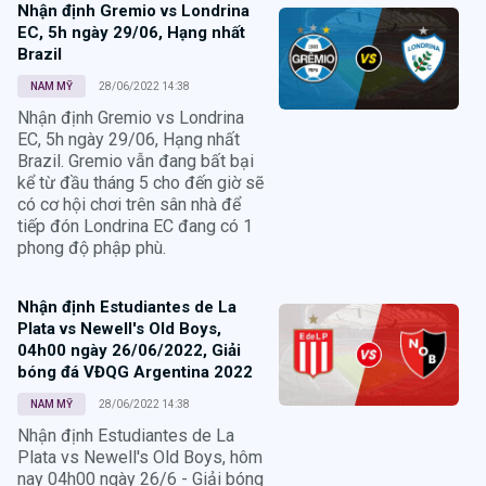
Nhận định Gremio vs Londrina
EC, 5h ngày 29/06, Hạng nhất
Brazil
NAM MỸ
28/06/2022 14:38
Nhận định Gremio vs Londrina
EC, 5h ngày 29/06, Hạng nhất
Brazil. Gremio vẫn đang bất bại
kể từ đầu tháng 5 cho đến giờ sẽ
có cơ hội chơi trên sân nhà để
tiếp đón Londrina EC đang có 1
phong độ phập phù.
Nhận định Estudiantes de La
Plata vs Newell's Old Boys,
04h00 ngày 26/06/2022, Giải
bóng đá VĐQG Argentina 2022
NAM MỸ
28/06/2022 14:38
Nhận định Estudiantes de La
Plata vs Newell's Old Boys, hôm
nay 04h00 ngày 26/6 - Giải bóng