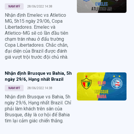
NAM MỸ
28/06/2022 14:38
Nhận định Emelec vs Atletico
MG, 5h15 ngày 29/06, Copa
Libertadores. Emelec và
Atletico-MG sẽ có lần đầu tiên
chạm trán nhau ở đấu trường
Copa Libertadores. Chắc chắn,
đại diện của Brazil được đánh
giá vượt trội trước đội chủ nhà.
Nhận định Brusque vs Bahia, 5h
ngày 29/6, Hạng nhất Brazil
NAM MỸ
28/06/2022 14:38
Nhận định Brusque vs Bahia, 5h
ngày 29/6, Hạng nhất Brazil. Chỉ
phải làm khách trên sân của
Brusque, đây là cơ hội để Bahia
tìm lại cảm giác chiến thắng.