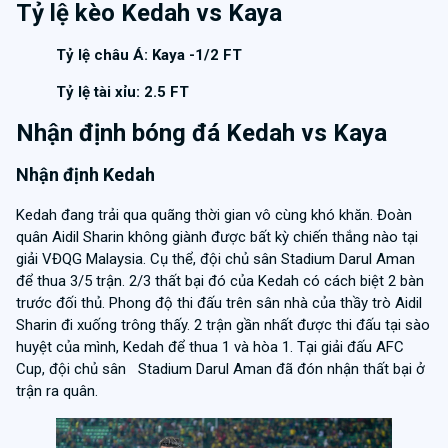
Tỷ lệ kèo Kedah vs Kaya
Tỷ lệ châu Á: Kaya -1/2 FT
Tỷ lệ tài xỉu: 2.5 FT
Nhận định bóng đá Kedah vs Kaya
Nhận định Kedah
Kedah đang trải qua quãng thời gian vô cùng khó khăn. Đoàn
quân Aidil Sharin không giành được bất kỳ chiến thắng nào tại
giải VĐQG Malaysia. Cụ thể, đội chủ sân Stadium Darul Aman
để thua 3/5 trận. 2/3 thất bại đó của Kedah có cách biệt 2 bàn
trước đối thủ. Phong độ thi đấu trên sân nhà của thầy trò Aidil
Sharin đi xuống trông thấy. 2 trận gần nhất được thi đấu tại sào
huyệt của mình, Kedah để thua 1 và hòa 1. Tại giải đấu AFC
Cup, đội chủ sân Stadium Darul Aman đã đón nhận thất bại ở
trận ra quân.