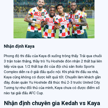
Nhận định Kaya
Phong độ thi đấu của Kaya đi xuống trông thấy. Trải qua chuỗi
3 trận toàn thắng, thầy trò Yu Hoshide đón nhận 2 thất bại liên
tiếp vừa qua. 1/2 thất bại đó của đội chủ sân Iloilo Sports
Complex diễn ra ở giải đấu quốc nội. Khi phải thi đấu xa nhà,
Kaya cũng không có được kết quả tốt. Chuyến làm khách gần
đây, đoàn quân Yu Hoshide đã thúc thủ 2-3 trước United City.
Tương tự như đối thủ của mình, Kaya chưa có được điểm số
nào tại giải đấu AFC Cup.
Nhận định chuyên gia Kedah vs Kaya