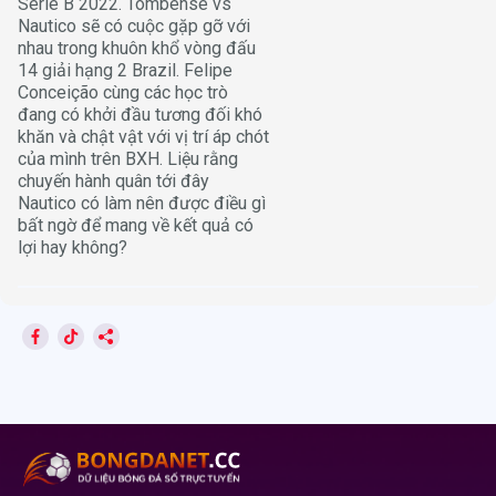
Série B 2022. Tombense vs
Nautico sẽ có cuộc gặp gỡ với
nhau trong khuôn khổ vòng đấu
14 giải hạng 2 Brazil. Felipe
Conceição cùng các học trò
đang có khởi đầu tương đối khó
khăn và chật vật với vị trí áp chót
của mình trên BXH. Liệu rằng
chuyến hành quân tới đây
Nautico có làm nên được điều gì
bất ngờ để mang về kết quả có
lợi hay không?