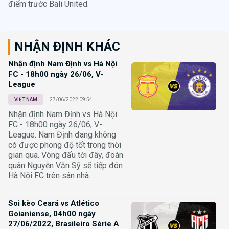
điểm trước Bali United.
NHẬN ĐỊNH KHÁC
Nhận định Nam Định vs Hà Nội
FC - 18h00 ngày 26/06, V-
League
VIỆT NAM
27/06/2022 09:54
Nhận định Nam Định vs Hà Nội
FC - 18h00 ngày 26/06, V-
League. Nam Định đang không
có được phong độ tốt trong thời
gian qua. Vòng đấu tới đây, đoàn
quân Nguyễn Văn Sỹ sẽ tiếp đón
Hà Nội FC trên sân nhà.
Soi kèo Ceará vs Atlético
Goianiense, 04h00 ngày
27/06/2022, Brasileiro Série A