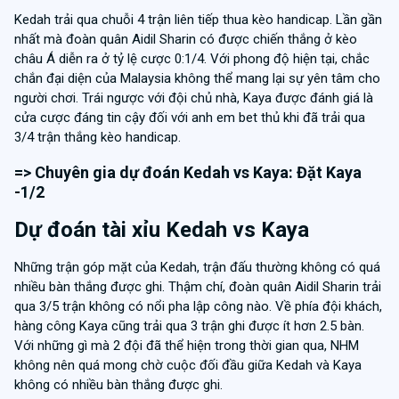
Kedah trải qua chuỗi 4 trận liên tiếp thua kèo handicap. Lần gần
nhất mà đoàn quân Aidil Sharin có được chiến thắng ở kèo
châu Á diễn ra ở tỷ lệ cược 0:1/4. Với phong độ hiện tại, chắc
chắn đại diện của Malaysia không thể mang lại sự yên tâm cho
người chơi. Trái ngược với đội chủ nhà, Kaya được đánh giá là
cửa cược đáng tin cậy đối với anh em bet thủ khi đã trải qua
3/4 trận thắng kèo handicap.
=> Chuyên gia dự đoán Kedah vs Kaya: Đặt Kaya
-1/2
Dự đoán tài xỉu Kedah vs Kaya
Những trận góp mặt của Kedah, trận đấu thường không có quá
nhiều bàn thắng được ghi. Thậm chí, đoàn quân Aidil Sharin trải
qua 3/5 trận không có nổi pha lập công nào. Về phía đội khách,
hàng công Kaya cũng trải qua 3 trận ghi được ít hơn 2.5 bàn.
Với những gì mà 2 đội đã thể hiện trong thời gian qua, NHM
không nên quá mong chờ cuộc đối đầu giữa Kedah và Kaya
không có nhiều bàn thắng được ghi.