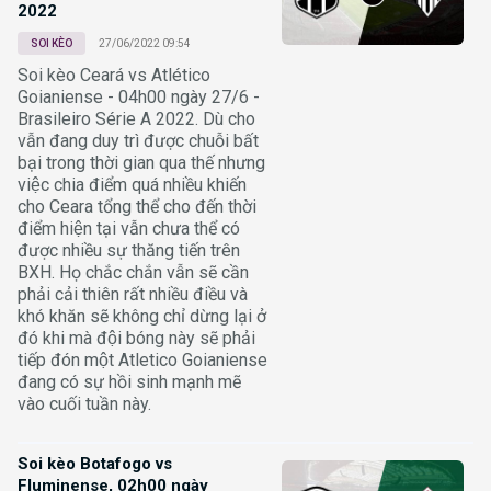
2022
SOI KÈO
27/06/2022 09:54
Soi kèo Ceará vs Atlético
Goianiense - 04h00 ngày 27/6 -
Brasileiro Série A 2022. Dù cho
vẫn đang duy trì được chuỗi bất
bại trong thời gian qua thế nhưng
việc chia điểm quá nhiều khiến
cho Ceara tổng thể cho đến thời
điểm hiện tại vẫn chưa thể có
được nhiều sự thăng tiến trên
BXH. Họ chắc chắn vẫn sẽ cần
phải cải thiên rất nhiều điều và
khó khăn sẽ không chỉ dừng lại ở
đó khi mà đội bóng này sẽ phải
tiếp đón một Atletico Goianiense
đang có sự hồi sinh mạnh mẽ
vào cuối tuần này.
Soi kèo Botafogo vs
Fluminense, 02h00 ngày