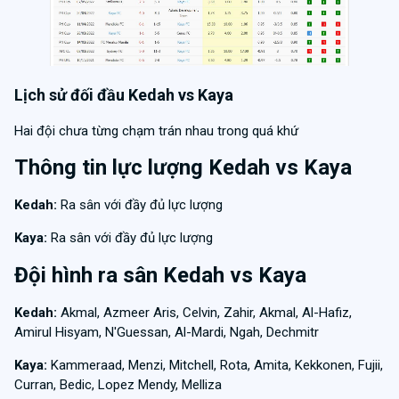
Lịch sử đối đầu Kedah vs Kaya
Hai đội chưa từng chạm trán nhau trong quá khứ
Thông tin lực lượng Kedah vs Kaya
Kedah:
Ra sân với đầy đủ lực lượng
Kaya:
Ra sân với đầy đủ lực lượng
Đội hình ra sân Kedah vs Kaya
Kedah:
Akmal, Azmeer Aris, Celvin, Zahir, Akmal, Al-Hafiz,
Amirul Hisyam, N'Guessan, Al-Mardi, Ngah, Dechmitr
Kaya:
Kammeraad, Menzi, Mitchell, Rota, Amita, Kekkonen, Fujii,
Curran, Bedic, Lopez Mendy, Melliza