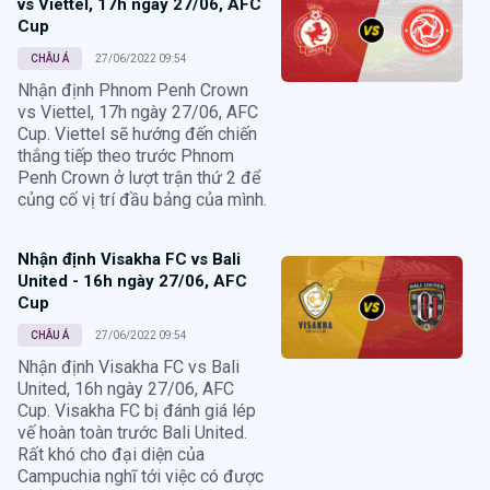
vs Viettel, 17h ngày 27/06, AFC
Cup
CHÂU Á
27/06/2022 09:54
Nhận định Phnom Penh Crown
vs Viettel, 17h ngày 27/06, AFC
Cup. Viettel sẽ hướng đến chiến
thắng tiếp theo trước Phnom
Penh Crown ở lượt trận thứ 2 để
củng cố vị trí đầu bảng của mình.
Nhận định Visakha FC vs Bali
United - 16h ngày 27/06, AFC
Cup
CHÂU Á
27/06/2022 09:54
Nhận định Visakha FC vs Bali
United, 16h ngày 27/06, AFC
Cup. Visakha FC bị đánh giá lép
vế hoàn toàn trước Bali United.
Rất khó cho đại diện của
Campuchia nghĩ tới việc có được