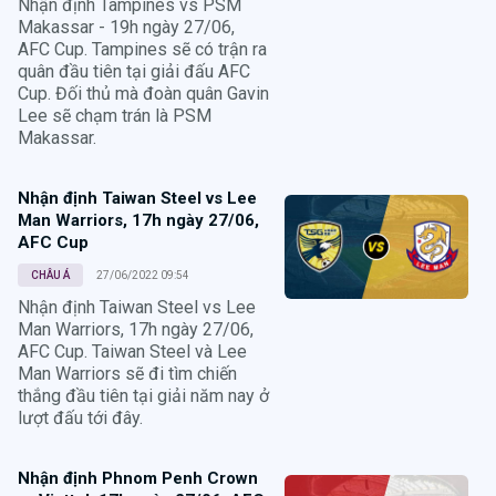
Nhận định Tampines vs PSM
Makassar - 19h ngày 27/06,
AFC Cup. Tampines sẽ có trận ra
quân đầu tiên tại giải đấu AFC
Cup. Đối thủ mà đoàn quân Gavin
Lee sẽ chạm trán là PSM
Makassar.
Nhận định Taiwan Steel vs Lee
Man Warriors, 17h ngày 27/06,
AFC Cup
CHÂU Á
27/06/2022 09:54
Nhận định Taiwan Steel vs Lee
Man Warriors, 17h ngày 27/06,
AFC Cup. Taiwan Steel và Lee
Man Warriors sẽ đi tìm chiến
thắng đầu tiên tại giải năm nay ở
lượt đấu tới đây.
Nhận định Phnom Penh Crown