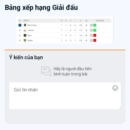
Bảng xếp hạng Giải đấu
Ý kiến của bạn
Hãy là người đầu tiên
bình luận trong bài