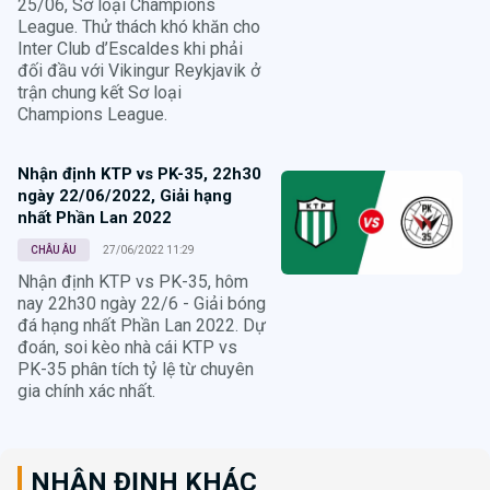
25/06, Sơ loại Champions
League. Thử thách khó khăn cho
Inter Club d’Escaldes khi phải
đối đầu với Vikingur Reykjavik ở
trận chung kết Sơ loại
Champions League.
Nhận định KTP vs PK-35, 22h30
ngày 22/06/2022, Giải hạng
nhất Phần Lan 2022
CHÂU ÂU
27/06/2022 11:29
Nhận định KTP vs PK-35, hôm
nay 22h30 ngày 22/6 - Giải bóng
đá hạng nhất Phần Lan 2022. Dự
đoán, soi kèo nhà cái KTP vs
PK-35 phân tích tỷ lệ từ chuyên
gia chính xác nhất.
NHẬN ĐỊNH KHÁC