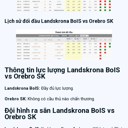
Lịch sử đối đầu Landskrona BoIS vs Orebro SK
Thông tin lực lượng Landskrona BoIS
vs Orebro SK
Landskrona BoIS:
Đầy đủ lực lượng.
Orebro SK:
Không có cầu thủ nào chấn thương.
Đội hình ra sân Landskrona BoIS vs
Orebro SK