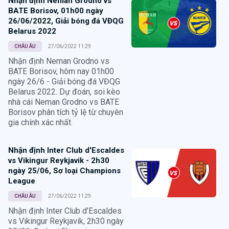
Nhận định Neman Grodno vs
BATE Borisov, 01h00 ngày
26/06/2022, Giải bóng đá VĐQG
Belarus 2022
CHÂU ÂU
27/06/2022 11:29
Nhận định Neman Grodno vs
BATE Borisov, hôm nay 01h00
ngày 26/6 - Giải bóng đá VĐQG
Belarus 2022. Dự đoán, soi kèo
nhà cái Neman Grodno vs BATE
Borisov phân tích tỷ lệ từ chuyên
gia chính xác nhất.
Nhận định Inter Club d'Escaldes
vs Vikingur Reykjavik - 2h30
ngày 25/06, Sơ loại Champions
League
CHÂU ÂU
27/06/2022 11:29
Nhận định Inter Club d’Escaldes
vs Vikingur Reykjavik, 2h30 ngày