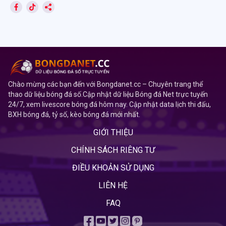
Chào mừng các bạn đến với Bongdanet.cc – Chuyên trang thể
thao dữ liệu bóng đá số.Cập nhật dữ liệu Bóng đá Net trực tuyến
24/7, xem livescore bóng đá hôm nay. Cập nhật data lịch thi đấu,
BXH bóng đá, tỷ số, kèo bóng đá mới nhất.
GIỚI THIỆU
CHÍNH SÁCH RIÊNG TƯ
ĐIỀU KHOẢN SỬ DỤNG
LIÊN HỆ
FAQ