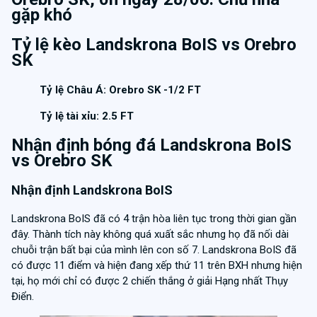
gặp khó
Tỷ lệ kèo Landskrona BoIS vs Orebro
SK
Tỷ lệ Châu Á: Orebro SK -1/2 FT
Tỷ lệ tài xỉu: 2.5 FT
Nhận định bóng đá Landskrona BoIS
vs Orebro SK
Nhận định Landskrona BoIS
Landskrona BoIS đã có 4 trận hòa liên tục trong thời gian gần
đây. Thành tích này không quá xuất sắc nhưng họ đã nối dài
chuỗi trận bất bại của mình lên con số 7. Landskrona BoIS đã
có được 11 điểm và hiện đang xếp thứ 11 trên BXH nhưng hiện
tại, họ mới chỉ có được 2 chiến thắng ở giải Hạng nhất Thụy
Điển.