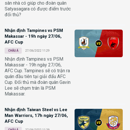
sân nhà có giúp cho đoàn quân
Satyasagara có được điểm trước
đối thủ?
Nhận định Tampines vs PSM
Makassar - 19h ngày 27/06,
AFC Cup
CHÂU Á
27/06/2022 11:29
Nhận định Tampines vs PSM
Makassar - 19h ngày 27/06,
AFC Cup. Tampines sẽ có trận ra
quân đầu tiên tại giải đấu AFC
Cup. Đối thủ mà đoàn quân Gavin
Lee sẽ chạm trán là PSM
Makassar.
Nhận định Taiwan Steel vs Lee
Man Warriors, 17h ngày 27/06,
AFC Cup
CHÂU Á
27/06/2022 11:29