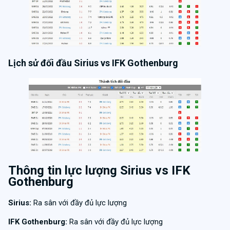
Lịch sử đối đầu Sirius vs IFK Gothenburg
Thông tin lực lượng Sirius vs IFK
Gothenburg
Sirius:
Ra sân với đầy đủ lực lượng
IFK Gothenburg:
Ra sân với đầy đủ lực lượng