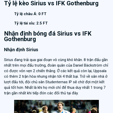
Tỷ lệ kèo Sirius vs IFK Gothenburg
Tỷ lệ châu Á: 0 FT
Tỷ lệ tài xỉu: 2.5 FT
Nhận định bóng đá Sirius vs IFK
Gothenburg
Nhận định Sirius
Sirius đang trải qua giai đoạn vô cùng khó khăn. 8 trận đấu gần
nhất trên mọi đấu trường, đoàn quân của Daniel Bäckström chỉ
có được vỏn vẹn 2 chiến thắng. Ở các kết quả còn lại, Uppsala
có thêm 2 trận hòa nhưng nhận tới 4 thất bại. Trở về sân nhà ở
lượt đấu tới, đội chủ sân Studenternas IP sẽ chờ đợi một kết
quả tốt hơn. Nhất là khi họ mới chỉ để thua duy nhất 1 trong 7
trận gần nhất khi tiếp đón các đối thủ tại đây.