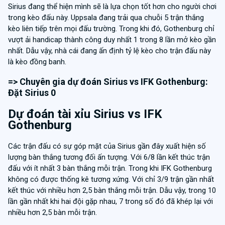
Sirius đang thể hiện mình sẽ là lựa chọn tốt hơn cho người chơi
trong kèo đấu này. Uppsala đang trải qua chuỗi 5 trận thắng
kèo liên tiếp trên mọi đấu trường. Trong khi đó, Gothenburg chỉ
vượt ải handicap thành công duy nhất 1 trong 8 lần mở kèo gần
nhất. Dẫu vậy, nhà cái đang ấn định tỷ lệ kèo cho trận đấu này
là kèo đồng banh.
=> Chuyên gia dự đoán Sirius vs IFK Gothenburg:
Đặt Sirius 0
Dự đoán tài xỉu Sirius vs IFK
Gothenburg
Các trận đấu có sự góp mặt của Sirius gần đây xuất hiện số
lượng bàn thắng tương đối ấn tượng. Với 6/8 lần kết thúc trận
đấu với ít nhất 3 bàn thắng mỗi trận. Trong khi IFK Gothenburg
không có được thống kê tương xứng. Với chỉ 3/9 trận gần nhất
kết thúc với nhiều hơn 2,5 bàn thắng mỗi trận. Dẫu vậy, trong 10
lần gần nhất khi hai đội gặp nhau, 7 trong số đó đã khép lại với
nhiều hơn 2,5 bàn mỗi trận.