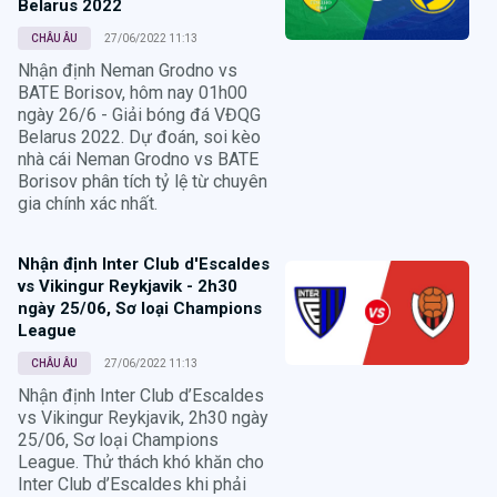
Belarus 2022
CHÂU ÂU
27/06/2022 11:13
Nhận định Neman Grodno vs
BATE Borisov, hôm nay 01h00
ngày 26/6 - Giải bóng đá VĐQG
Belarus 2022. Dự đoán, soi kèo
nhà cái Neman Grodno vs BATE
Borisov phân tích tỷ lệ từ chuyên
gia chính xác nhất.
Nhận định Inter Club d'Escaldes
vs Vikingur Reykjavik - 2h30
ngày 25/06, Sơ loại Champions
League
CHÂU ÂU
27/06/2022 11:13
Nhận định Inter Club d’Escaldes
vs Vikingur Reykjavik, 2h30 ngày
25/06, Sơ loại Champions
League. Thử thách khó khăn cho
Inter Club d’Escaldes khi phải