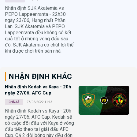
Nhận định SJK Akatemia vs
PEPO Lappeenranta - 22h30
ngày 23/06, Hạng nhất Phần
Lan. SJK Akatemia và PEPO
Lappeenranta đều không có kết
quả tốt ở những vòng đấu sau
đó. SJK Akatemia có chút lợi thế
khi được chơi trên sân nhà.
NHẬN ĐỊNH KHÁC
Nhận định Kedah vs Kaya - 20h
ngày 27/06, AFC Cup
CHÂU Á
27/06/2022 11:13
Nhận định Kedah vs Kaya - 20h
ngày 27/06, AFC Cup. Kedah sẽ
có cuộc đối đầu với Kaya ở vòng
đấu tiếp theo tại giải đấu AFC
Cup. Cả 2 đội bóng này đều đón