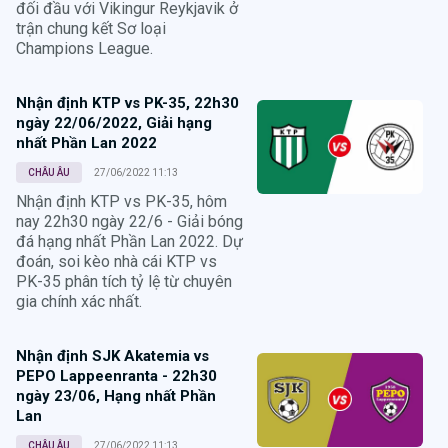
đối đầu với Vikingur Reykjavik ở
trận chung kết Sơ loại
Champions League.
Nhận định KTP vs PK-35, 22h30
ngày 22/06/2022, Giải hạng
nhất Phần Lan 2022
CHÂU ÂU
27/06/2022 11:13
Nhận định KTP vs PK-35, hôm
nay 22h30 ngày 22/6 - Giải bóng
đá hạng nhất Phần Lan 2022. Dự
đoán, soi kèo nhà cái KTP vs
PK-35 phân tích tỷ lệ từ chuyên
gia chính xác nhất.
Nhận định SJK Akatemia vs
PEPO Lappeenranta - 22h30
ngày 23/06, Hạng nhất Phần
Lan
CHÂU ÂU
27/06/2022 11:13