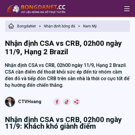
BongdaNet
Nhận định bóng đá
Nam Mỹ
>
>
Nhận định CSA vs CRB, 02h00 ngày
11/9, Hạng 2 Brazil
Nhận định CSA vs CRB, 02h00 ngày 11/9, Hạng 2 Brazil.
CSA cần điểm để thoát khỏi sức ép đến từ nhóm cầm
đèn đỏ và tiếp đón CRB trên sân nhà là thời cơ cực tốt để
họ hướng đến chiến thắng.
CTVHoang
Nhận định CSA vs CRB, 02h00 ngày
11/9: Khách khó giành điểm