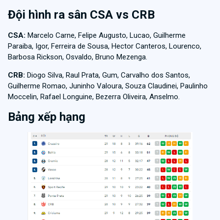
Đội hình ra sân CSA vs CRB
CSA:
Marcelo Carne, Felipe Augusto, Lucao, Guilherme
Paraiba, Igor, Ferreira de Sousa, Hector Canteros, Lourenco,
Barbosa Rickson, Osvaldo, Bruno Mezenga.
CRB:
Diogo Silva, Raul Prata, Gum, Carvalho dos Santos,
Guilherme Romao, Juninho Valoura, Souza Claudinei, Paulinho
Moccelin, Rafael Longuine, Bezerra Oliveira, Anselmo.
Bảng xếp hạng