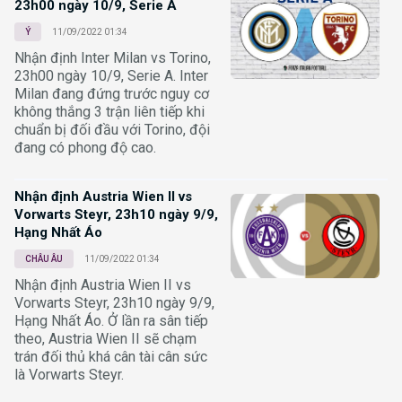
23h00 ngày 10/9, Serie A
Ý
11/09/2022 01:34
Nhận định Inter Milan vs Torino,
23h00 ngày 10/9, Serie A. Inter
Milan đang đứng trước nguy cơ
không thắng 3 trận liên tiếp khi
chuẩn bị đối đầu với Torino, đội
đang có phong độ cao.
Nhận định Austria Wien II vs
Vorwarts Steyr, 23h10 ngày 9/9,
Hạng Nhất Áo
CHÂU ÂU
11/09/2022 01:34
Nhận định Austria Wien II vs
Vorwarts Steyr, 23h10 ngày 9/9,
Hạng Nhất Áo. Ở lần ra sân tiếp
theo, Austria Wien II sẽ chạm
trán đối thủ khá cân tài cân sức
là Vorwarts Steyr.