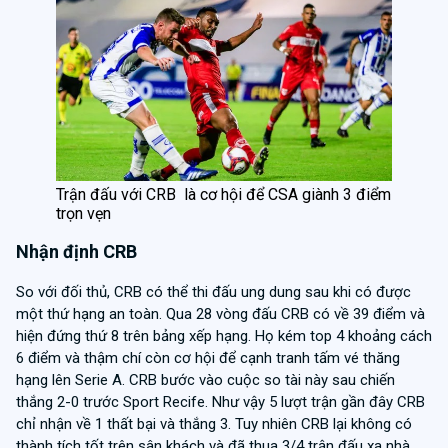
Trận đấu với CRB là cơ hội để CSA giành 3 điểm
trọn vẹn
Nhận định CRB
So với đối thủ, CRB có thể thi đấu ung dung sau khi có được
một thứ hạng an toàn. Qua 28 vòng đấu CRB có về 39 điểm và
hiện đứng thứ 8 trên bảng xếp hạng. Họ kém top 4 khoảng cách
6 điểm và thậm chí còn cơ hội để cạnh tranh tấm vé thăng
hạng lên Serie A. CRB bước vào cuộc so tài này sau chiến
thắng 2-0 trước Sport Recife. Như vậy 5 lượt trận gần đây CRB
chỉ nhận về 1 thất bại và thắng 3. Tuy nhiên CRB lại không có
thành tích tốt trên sân khách và đã thua 3/4 trận đấu xa nhà