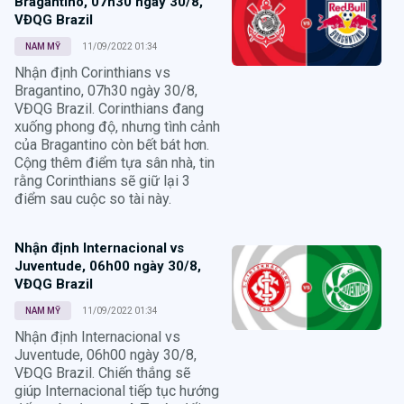
Bragantino, 07h30 ngày 30/8,
VĐQG Brazil
NAM MỸ
11/09/2022 01:34
Nhận định Corinthians vs
Bragantino, 07h30 ngày 30/8,
VĐQG Brazil. Corinthians đang
xuống phong độ, nhưng tình cảnh
của Bragantino còn bết bát hơn.
Cộng thêm điểm tựa sân nhà, tin
rằng Corinthians sẽ giữ lại 3
điểm sau cuộc so tài này.
Nhận định Internacional vs
Juventude, 06h00 ngày 30/8,
VĐQG Brazil
NAM MỸ
11/09/2022 01:34
Nhận định Internacional vs
Juventude, 06h00 ngày 30/8,
VĐQG Brazil. Chiến thắng sẽ
giúp Internacional tiếp tục hướng