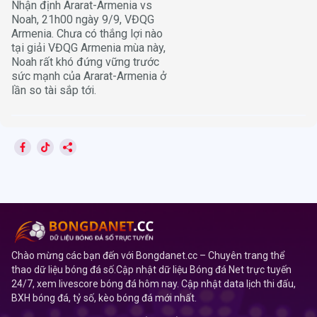
Nhận định Ararat-Armenia vs
Noah, 21h00 ngày 9/9, VĐQG
Armenia. Chưa có thắng lợi nào
tại giải VĐQG Armenia mùa này,
Noah rất khó đứng vững trước
sức mạnh của Ararat-Armenia ở
lần so tài sắp tới.
Chào mừng các bạn đến với Bongdanet.cc – Chuyên trang thể
thao dữ liệu bóng đá số.Cập nhật dữ liệu Bóng đá Net trực tuyến
24/7, xem livescore bóng đá hôm nay. Cập nhật data lịch thi đấu,
BXH bóng đá, tỷ số, kèo bóng đá mới nhất.