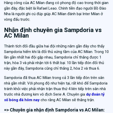
Hàng công của AC Milan đang có phong độ cao trong thời gian
gần đây, đặc biệt là Rafael Leao. Chính tiền đạo người Bồ Đào
Nha là người ghi cú đúp giúp AC Milan đánh bại Inter Milan ở
vòng đấu trước.
Nhận định chuyên gia Sampdoria vs
AC Milan
Thành tích đối đầu giữa hai đội những năm gần đây cho thấy
Sampdoria hiếm khi là đối thủ xứng tầm của AC Milan. Trong 10
lần gần nhất hai đội gặp nhau, Sampdoria chỉ thắng được 1
trận, hòa 3 và phải nhận tới 6 thất bại. 10 lần tiếp đón đối thủ
này gần đây, Sampdoria cũng chỉ thắng 2, hòa 2 và thua 6.
Sampdoria đã thua AC Milan trong cả 3 lần tiếp đón trên sân
nhà gần nhất. Với phong độ như hiện tại, rất khó để Sampdoria
tránh khỏi việc phải nhận trận thua thứ 4 liên tiếp trên sân nhà
trước nhà đương kim vô địch Serie A. Chuyên gia
dự đoán tỷ
số bóng đá hôm nay
cho rằng AC Milan sẽ thắng trận.
=> Chuyên gia nhận định Sampdoria vs AC Milan: