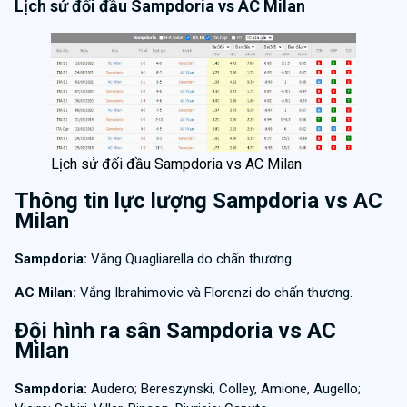
Lịch sử đối đầu Sampdoria vs AC Milan
Lịch sử đối đầu Sampdoria vs AC Milan
Thông tin lực lượng Sampdoria vs AC
Milan
Sampdoria:
Vắng Quagliarella do chấn thương.
AC Milan:
Vắng Ibrahimovic và Florenzi do chấn thương.
Đội hình ra sân Sampdoria vs AC
Milan
Sampdoria:
Audero; Bereszynski, Colley, Amione, Augello;