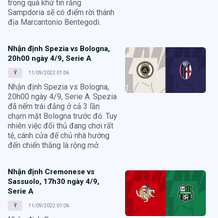
trong quá khứ tin rằng
Sampdoria sẽ có điểm rời thánh
địa Marcantonio Bentegodi.
Nhận định Spezia vs Bologna,
20h00 ngày 4/9, Serie A
Ý
11/09/2022 01:06
Nhận định Spezia vs Bologna,
20h00 ngày 4/9, Serie A. Spezia
đã nếm trái đắng ở cả 3 lần
chạm mặt Bologna trước đó. Tuy
nhiên việc đối thủ đang chơi rất
tệ, cánh cửa để chủ nhà hướng
đến chiến thắng là rộng mở.
Nhận định Cremonese vs
Sassuolo, 17h30 ngày 4/9,
Serie A
Ý
11/09/2022 01:06