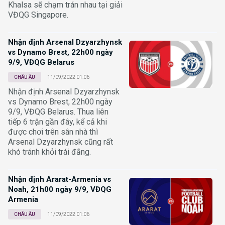
Khalsa sẽ chạm trán nhau tại giải
VĐQG Singapore.
Nhận định Arsenal Dzyarzhynsk
vs Dynamo Brest, 22h00 ngày
9/9, VĐQG Belarus
CHÂU ÂU
11/09/2022 01:06
Nhận định Arsenal Dzyarzhynsk
vs Dynamo Brest, 22h00 ngày
9/9, VĐQG Belarus. Thua liên
tiếp 6 trận gần đây, kể cả khi
được chơi trên sân nhà thì
Arsenal Dzyarzhynsk cũng rất
khó tránh khỏi trái đắng.
Nhận định Ararat-Armenia vs
Noah, 21h00 ngày 9/9, VĐQG
Armenia
CHÂU ÂU
11/09/2022 01:06