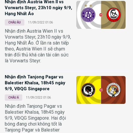
Nhận định Austria Wien II vs
Vorwarts Steyr, 23h10 ngày 9/9,
Hạng Nhất Áo
CHÂU ÂU
11/09/2022 01:06
Nhận định Austria Wien II vs
Vorwarts Steyr, 23h10 ngày 9/9,
Hạng Nhất Áo. Ở lần ra sân tiếp
theo, Austria Wien II sẽ chạm
trán đối thủ khá cân tài cân sức
là Vorwarts Steyr.
Nhận định Tanjong Pagar vs
Balestier Khalsa, 18h45 ngày
9/9, VĐQG Singapore
CHÂU Á
11/09/2022 01:06
Nhận định Tanjong Pagar vs
Balestier Khalsa, 18h45 ngày
9/9, VĐQG Singapore. Hai đội
bóng đang chơi không tốt là
Tanjong Pagar và Balestier