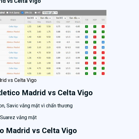
id vs Celta Vigo
rid vs Celta Vigo
tletico Madrid vs Celta Vigo
on, Savic vắng mặt vì chấn thương
, Suarez vắng mặt
co Madrid vs Celta Vigo