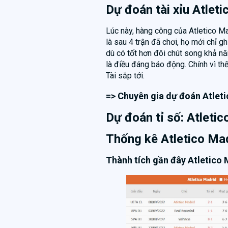
Dự đoán tài xỉu Atlet
Lúc này, hàng công của Atletico M
là sau 4 trận đã chơi, họ mới chỉ g
dù có tốt hơn đôi chút song khả n
là điều đáng báo động. Chính vì th
Tài sắp tới.
=> Chuyên gia dự đoán Atleti
Dự đoán tỉ số: Atleti
Thống kê Atletico Mad
Thành tích gần đây Atletico