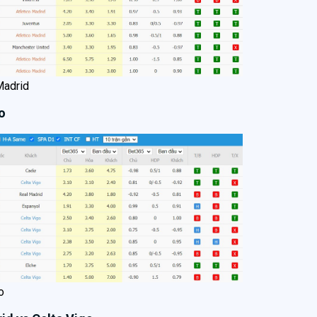
Madrid
o
o