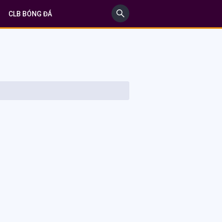
CLB BÓNG ĐÁ