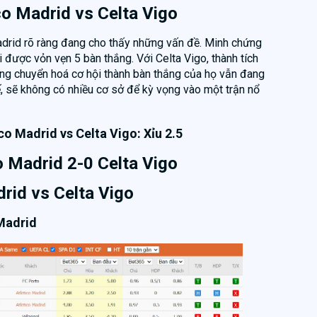
ico Madrid vs Celta Vigo
adrid rõ ràng đang cho thấy những vấn đề. Minh chứng
hi được vỏn vẹn 5 bàn thắng. Với Celta Vigo, thành tích
ăng chuyển hoá cơ hội thành bàn thắng của họ vẫn đang
ế, sẽ không có nhiều cơ sở để kỳ vọng vào một trận nổ
co Madrid vs Celta Vigo: Xỉu 2.5
co Madrid 2-0 Celta Vigo
rid vs Celta Vigo
 Madrid