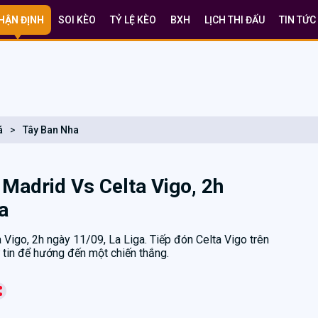
HẬN ĐỊNH
SOI KÈO
TỶ LỆ KÈO
BXH
LỊCH THI ĐẤU
TIN TỨC
á
>
Tây Ban Nha
 Madrid Vs Celta Vigo, 2h
a
 Vigo, 2h ngày 11/09, La Liga. Tiếp đón Celta Vigo trên
 tin để hướng đến một chiến thắng.