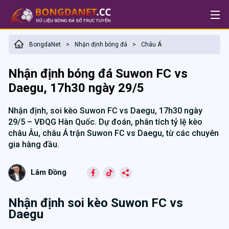
BongdaNet
Nhận định bóng đá
Châu Á
>
>
Nhận định bóng đá Suwon FC vs
Daegu, 17h30 ngày 29/5
Nhận định, soi kèo Suwon FC vs Daegu, 17h30 ngày
29/5 – VĐQG Hàn Quốc. Dự đoán, phân tích tỷ lệ kèo
châu Âu, châu Á trận Suwon FC vs Daegu, từ các chuyên
gia hàng đầu.
Lâm Đồng
Nhận định soi kèo Suwon FC vs
Daegu