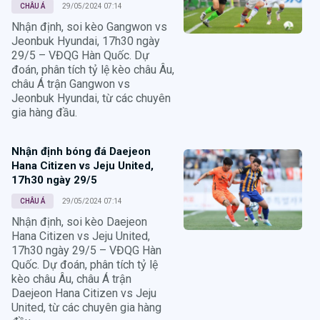
CHÂU Á
29/05/2024 07:14
Nhận định, soi kèo Gangwon vs
Jeonbuk Hyundai, 17h30 ngày
29/5 – VĐQG Hàn Quốc. Dự
đoán, phân tích tỷ lệ kèo châu Âu,
châu Á trận Gangwon vs
Jeonbuk Hyundai, từ các chuyên
gia hàng đầu.
Nhận định bóng đá Daejeon
Hana Citizen vs Jeju United,
17h30 ngày 29/5
CHÂU Á
29/05/2024 07:14
Nhận định, soi kèo Daejeon
Hana Citizen vs Jeju United,
17h30 ngày 29/5 – VĐQG Hàn
Quốc. Dự đoán, phân tích tỷ lệ
kèo châu Âu, châu Á trận
Daejeon Hana Citizen vs Jeju
United, từ các chuyên gia hàng