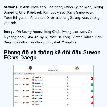
Suwon FC:
Ahn Joon-soo, Lee Yong, Kwon Kyung-won, Jeong
Dong-ho, Choi Kyu-baek, Kim Joo-yeop, Kang Sang-yoon,
Yoon Bit-garam, Anderson Oliveira, Jeong Seung-won, Jeong
Jae-min
Daegu:
Oh Seung-hoon, Hong Chul, Hwang Jae-won, Go
Myeong-seok, Kim Jin-hyuk, Park Jin-Yong, Victor Bobsin, Park
Se-jin, Cesinha, Jae-Sang Jung, Park Yong-hui
Phong độ và thống kê đối đầu Suwon
FC vs Daegu