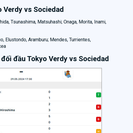
o Verdy vs Sociedad
Chida, Tsunashima, Matsuhashi; Onaga, Morita, Inami,
co, Elustondo, Aramburu; Mendes, Turrientes,
xea
 đối đầu Tokyo Verdy vs Sociedad