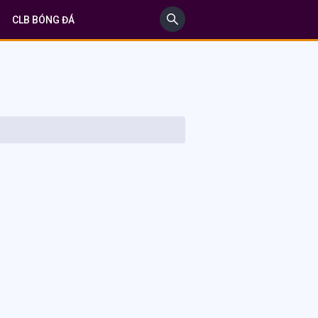
CLB BÓNG ĐÁ