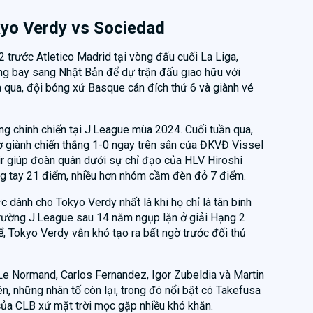
kyo Verdy vs Sociedad
-2 trước Atletico Madrid tại vòng đấu cuối La Liga,
g bay sang Nhật Bản để dự trận đấu giao hữu với
a qua, đội bóng xứ Basque cán đích thứ 6 và giành vé
g chinh chiến tại J.League mùa 2024. Cuối tuần qua,
 giành chiến thắng 1-0 ngay trên sân của ĐKVĐ Vissel
r giúp đoàn quân dưới sự chỉ đạo của HLV Hiroshi
ong tay 21 điểm, nhiều hơn nhóm cầm đèn đỏ 7 điểm.
c dành cho Tokyo Verdy nhất là khi họ chỉ là tân binh
 trường J.League sau 14 năm ngụp lặn ở giải Hạng 2
hể, Tokyo Verdy vẫn khó tạo ra bất ngờ trước đối thủ
 Le Normand, Carlos Fernandez, Igor Zubeldia và Martin
n, những nhân tố còn lại, trong đó nổi bật có Takefusa
của CLB xứ mặt trời mọc gặp nhiều khó khăn.