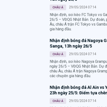
29/05/2024 07:14
CHÂU Á
Nhận định, soi kèo FC Tokyo vs G
26/5 – VĐQG Nhật Bản. Dự đoán, ph
Âu, châu Á trận FC Tokyo vs Gamb
gia hàng đầu.
Nhận định bóng đá Nagoya G
Sanga, 13h ngày 26/5
29/05/2024 07:14
CHÂU Á
Nhận định, soi kèo Nagoya Gramp
ngày 26/5 – VĐQG Nhật Bản. Dự đoá
châu Âu, châu Á trận Nagoya Gram
các chuyên gia hàng đầu.
Nhận định bóng đá Al Ain vs
23h ngày 25/5: Điểm tựa chê
29/05/2024 07:14
CHÂU Á