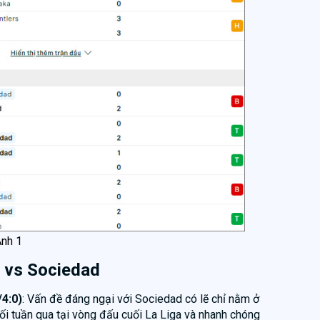
Ảnh 1
y vs Sociedad
/4:0)
: Vấn đề đáng ngại với Sociedad có lẽ chỉ nằm ở
uối tuần qua tại vòng đấu cuối La Liga và nhanh chóng