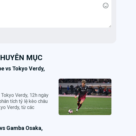
CHUYÊN MỤC
be vs Tokyo Verdy,
 Tokyo Verdy, 12h ngày
ân tích tỷ lệ kèo châu
kyo Verdy, từ các
 vs Gamba Osaka,