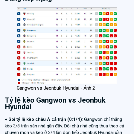
Gangwon vs Jeonbuk Hyundai - Ảnh 2
Tỷ lệ kèo Gangwon vs Jeonbuk
Hyundai
+ Soi tỷ lệ kèo châu Á cả trận (0:1/4)
: Gangwon chỉ thắng
kèo 3/8 trận sân nhà gần đây. Đội chủ nhà cũng thua theo cả
chuyên môn và kèo ở 3/4 lần đón tiếp Jeonbuk Hyundai gần