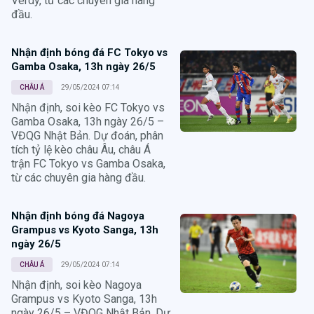
Verdy, từ các chuyên gia hàng
đầu.
Nhận định bóng đá FC Tokyo vs
Gamba Osaka, 13h ngày 26/5
CHÂU Á
29/05/2024 07:14
Nhận định, soi kèo FC Tokyo vs
Gamba Osaka, 13h ngày 26/5 –
VĐQG Nhật Bản. Dự đoán, phân
tích tỷ lệ kèo châu Âu, châu Á
trận FC Tokyo vs Gamba Osaka,
từ các chuyên gia hàng đầu.
Nhận định bóng đá Nagoya
Grampus vs Kyoto Sanga, 13h
ngày 26/5
CHÂU Á
29/05/2024 07:14
Nhận định, soi kèo Nagoya
Grampus vs Kyoto Sanga, 13h
ngày 26/5 – VĐQG Nhật Bản. Dự