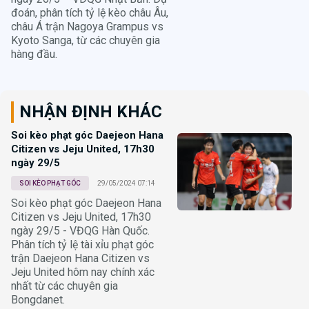
đoán, phân tích tỷ lệ kèo châu Âu,
châu Á trận Nagoya Grampus vs
Kyoto Sanga, từ các chuyên gia
hàng đầu.
NHẬN ĐỊNH KHÁC
Soi kèo phạt góc Daejeon Hana
Citizen vs Jeju United, 17h30
ngày 29/5
SOI KÈO PHẠT GÓC
29/05/2024 07:14
Soi kèo phạt góc Daejeon Hana
Citizen vs Jeju United, 17h30
ngày 29/5 - VĐQG Hàn Quốc.
Phân tích tỷ lệ tài xỉu phạt góc
trận Daejeon Hana Citizen vs
Jeju United hôm nay chính xác
nhất từ các chuyên gia
Bongdanet.