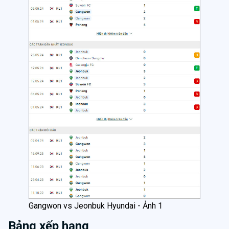
Gangwon vs Jeonbuk Hyundai - Ảnh 1
Bảng xếp hạng