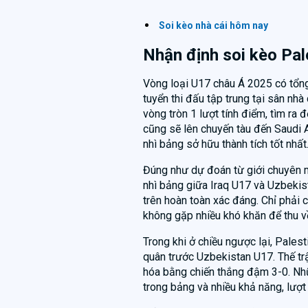
Soi kèo nhà cái hôm nay
Nhận định soi kèo Pal
Vòng loại U17 châu Á 2025 có tổn
tuyển thi đấu tập trung tại sân nh
vòng tròn 1 lượt tính điểm, tìm ra
cũng sẽ lên chuyến tàu đến Saudi 
nhì bảng sở hữu thành tích tốt nhất
Đúng như dự đoán từ giới chuyên m
nhì bảng giữa Iraq U17 và Uzbekis
trên hoàn toàn xác đáng. Chỉ phải 
không gặp nhiều khó khăn để thu v
Trong khi ở chiều ngược lại, Pales
quân trước Uzbekistan U17. Thế trậ
hóa bằng chiến thắng đậm 3-0. Nhữ
trong bảng và nhiều khả năng, lượt 