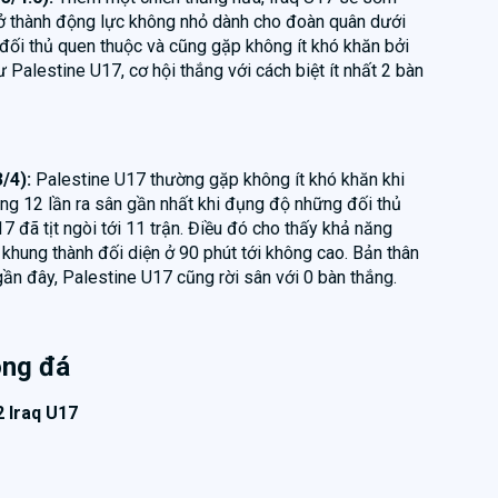
trở thành động lực không nhỏ dành cho đoàn quân dưới
ối thủ quen thuộc và cũng gặp không ít khó khăn bởi
Palestine U17, cơ hội thắng với cách biệt ít nhất 2 bàn
3/4):
Palestine U17 thường gặp không ít khó khăn khi
ong 12 lần ra sân gần nhất khi đụng độ những đối thủ
7 đã tịt ngòi tới 11 trận. Điều đó cho thấy khả năng
khung thành đối diện ở 90 phút tới không cao. Bản thân
gần đây, Palestine U17 cũng rời sân với 0 bàn thắng.
óng đá
2 Iraq U17