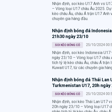
Nhận định, soi kèo U17 Anh vs U1
– Vòng loại U17 châu Âu 2025. Dự đ
kèo châu Âu, châu Á trận U17 Anh 
chuyên gia hàng đầu.
Nhận định bóng đá Indonesia
21h30 ngày 23/10
25/10/2024 00:
SOI KÈO BÓNG CỎ
Nhận định, soi kèo Indonesia U17
ngày 23/10 – Vòng loại U17 châu 
tích tỷ lệ kèo châu Âu, châu Á trận
Kuwait U17, từ các chuyên gia hàn
Nhận định bóng đá Thái Lan 
Turkmenistan U17, 20h ngày
25/10/2024 00:
SOI KÈO BÓNG CỎ
Nhận định, soi kèo Thái Lan U17 v
20h ngày 23/10 – Vòng loại U17 c
phân tích tỷ lệ kèo châu Âu, châu Á