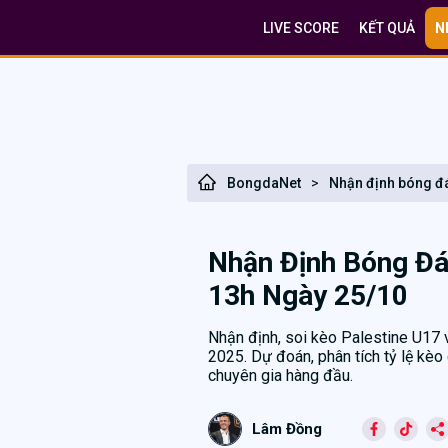
LIVE SCORE
KẾT QUẢ
N
BongdaNet
>
Nhận định bóng đ
Nhận Định Bóng Đá 
13h Ngày 25/10
Nhận định, soi kèo Palestine U17 
2025. Dự đoán, phân tích tỷ lệ kèo
chuyên gia hàng đầu.
Lâm Đồng