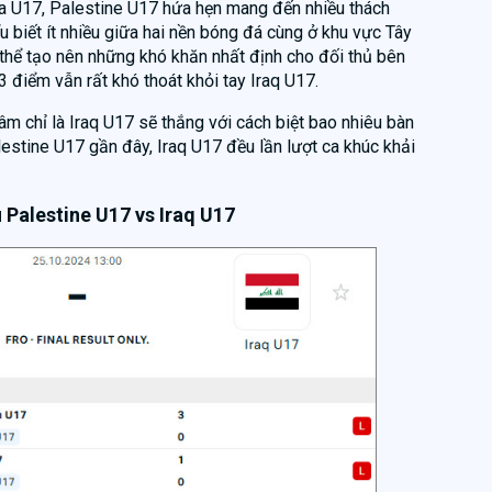
oa U17, Palestine U17 hứa hẹn mang đến nhiều thách
u biết ít nhiều giữa hai nền bóng đá cùng ở khu vực Tây
 thể tạo nên những khó khăn nhất định cho đối thủ bên
3 điểm vẫn rất khó thoát khỏi tay Iraq U17.
m chỉ là Iraq U17 sẽ thắng với cách biệt bao nhiêu bàn
lestine U17 gần đây, Iraq U17 đều lần lượt ca khúc khải
 Palestine U17 vs Iraq U17