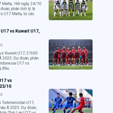
7 Malta, 16h ngày 24/10
oán, phân tích tỷ lệ
vs U17 Malta, từ các
 U17 vs Kuwait U17,
50
 vs Kuwait U17, 21h30
Á 2025. Dự đoán, phân
 Indonesia U17 vs
g đầu.
U17 vs
 23/10
50
s Turkmenistan U17,
hâu Á 2025. Dự đoán,
 trận Thái Lan U17 vs