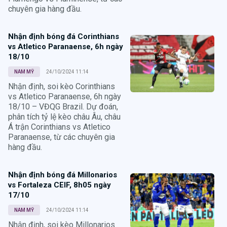
chuyên gia hàng đầu.
Nhận định bóng đá Corinthians
vs Atletico Paranaense, 6h ngày
18/10
NAM MỸ
24/10/2024 11:14
Nhận định, soi kèo Corinthians
vs Atletico Paranaense, 6h ngày
18/10 – VĐQG Brazil. Dự đoán,
phân tích tỷ lệ kèo châu Âu, châu
Á trận Corinthians vs Atletico
Paranaense, từ các chuyên gia
hàng đầu.
Nhận định bóng đá Millonarios
vs Fortaleza CEIF, 8h05 ngày
17/10
NAM MỸ
24/10/2024 11:14
Nhận định, soi kèo Millonarios