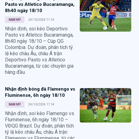
Pasto vs Atletico Bucaramanga,
8h40 ngày 18/10
NAM MỸ
24/10/2024 11:14
Nhận định, soi kèo Deportivo
Pasto vs Atletico Bucaramanga,
8h40 ngày 18/10 – Cúp QG
Colombia. Dự đoán, phân tích tỷ
lệ kèo châu Âu, châu Á trận
Deportivo Pasto vs Atletico
Bucaramanga, từ các chuyên gia
hàng đầu.
Nhận định bóng đá Flamengo vs
Fluminense, 6h ngày 18/10
NAM MỸ
24/10/2024 11:14
Nhận định, soi kèo Flamengo vs
Fluminense, 6h ngày 18/10 –
VĐQG Brazil. Dự đoán, phân tích
tỷ lệ kèo châu Âu, châu Á trận
Flamengo vs Fluminense, từ các