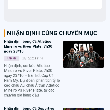
NHẬN ĐỊNH CÙNG CHUYÊN MỤC
Nhận định bóng đá Atletico
Mineiro vs River Plate, 7h30
ngày 23/10
NAM MỸ
24/10/2024 11:14
Nhận định, soi kèo Atletico
Mineiro vs River Plate, 7h30
ngày 23/10 – Bán kết Cúp C1
Nam Mỹ. Dự đoán, phân tích tỷ lệ
kèo châu Âu, châu Á trận Atletico
Mineiro vs River Plate, từ các
chuyên gia hàng đầu.
Nhận định bóng đá Deportivo