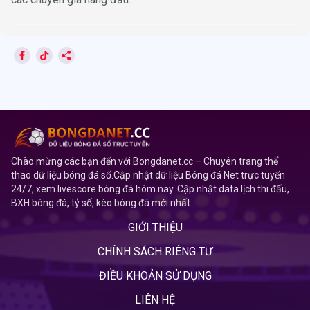
Chào mừng các bạn đến với Bongdanet.cc – Chuyên trang thể
thao dữ liệu bóng đá số.Cập nhật dữ liệu Bóng đá Net trực tuyến
24/7, xem livescore bóng đá hôm nay. Cập nhật data lịch thi đấu,
BXH bóng đá, tỷ số, kèo bóng đá mới nhất.
GIỚI THIỆU
CHÍNH SÁCH RIÊNG TƯ
ĐIỀU KHOẢN SỬ DỤNG
LIÊN HỆ