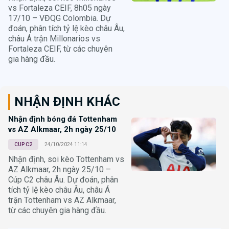
vs Fortaleza CEIF, 8h05 ngày
17/10 – VĐQG Colombia. Dự
đoán, phân tích tỷ lệ kèo châu Âu,
châu Á trận Millonarios vs
Fortaleza CEIF, từ các chuyên
gia hàng đầu.
NHẬN ĐỊNH KHÁC
Nhận định bóng đá Tottenham
vs AZ Alkmaar, 2h ngày 25/10
CUP C2
24/10/2024 11:14
Nhận định, soi kèo Tottenham vs
AZ Alkmaar, 2h ngày 25/10 –
Cúp C2 châu Âu. Dự đoán, phân
tích tỷ lệ kèo châu Âu, châu Á
trận Tottenham vs AZ Alkmaar,
từ các chuyên gia hàng đầu.