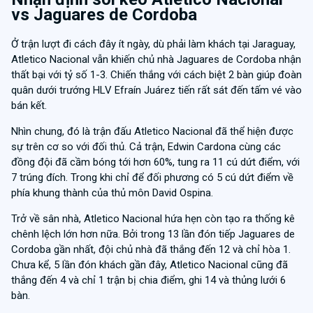
vs Jaguares de Cordoba
Ở trận lượt đi cách đây ít ngày, dù phải làm khách tại Jaraguay,
Atletico Nacional vẫn khiến chủ nhà Jaguares de Cordoba nhận
thất bại với tỷ số 1-3. Chiến thắng với cách biệt 2 bàn giúp đoàn
quân dưới trướng HLV Efraín Juárez tiến rất sát đến tấm vé vào
bán kết.
Nhìn chung, đó là trận đấu Atletico Nacional đã thể hiện được
sự trên cơ so với đối thủ. Cả trận, Edwin Cardona cùng các
đồng đội đã cầm bóng tới hơn 60%, tung ra 11 cú dứt điểm, với
7 trúng đích. Trong khi chỉ để đối phương có 5 cú dứt điểm về
phía khung thành của thủ môn David Ospina.
Trở về sân nhà, Atletico Nacional hứa hẹn còn tạo ra thống kê
chênh lệch lớn hơn nữa. Bởi trong 13 lần đón tiếp Jaguares de
Cordoba gần nhất, đội chủ nhà đã thắng đến 12 và chỉ hòa 1.
Chưa kể, 5 lần đón khách gần đây, Atletico Nacional cũng đã
thắng đến 4 và chỉ 1 trận bị chia điểm, ghi 14 và thủng lưới 6
bàn.