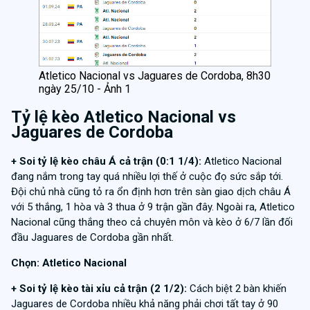
Atletico Nacional vs Jaguares de Cordoba, 8h30
ngày 25/10 - Ảnh 1
Tỷ lệ kèo Atletico Nacional vs
Jaguares de Cordoba
+ Soi tỷ lệ kèo châu Á cả trận (0:1 1/4):
Atletico Nacional
đang nắm trong tay quá nhiều lợi thế ở cuộc đọ sức sắp tới.
Đội chủ nhà cũng tỏ ra ổn định hơn trên sàn giao dịch châu Á
với 5 thắng, 1 hòa và 3 thua ở 9 trận gần đây. Ngoài ra, Atletico
Nacional cũng thắng theo cả chuyên môn và kèo ở 6/7 lần đối
đầu Jaguares de Cordoba gần nhất.
Chọn: Atletico Nacional
+ Soi tỷ lệ kèo tài xỉu cả trận (2 1/2):
Cách biệt 2 bàn khiến
Jaguares de Cordoba nhiều khả năng phải chơi tất tay ở 90