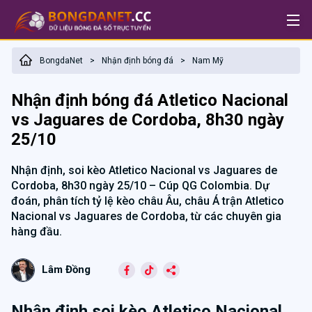
BongdaNet
Nhận định bóng đá
Nam Mỹ
>
>
Nhận định bóng đá Atletico Nacional
vs Jaguares de Cordoba, 8h30 ngày
25/10
Nhận định, soi kèo Atletico Nacional vs Jaguares de
Cordoba, 8h30 ngày 25/10 – Cúp QG Colombia. Dự
đoán, phân tích tỷ lệ kèo châu Âu, châu Á trận Atletico
Nacional vs Jaguares de Cordoba, từ các chuyên gia
hàng đầu.
Lâm Đồng
Nhận định soi kèo Atletico Nacional