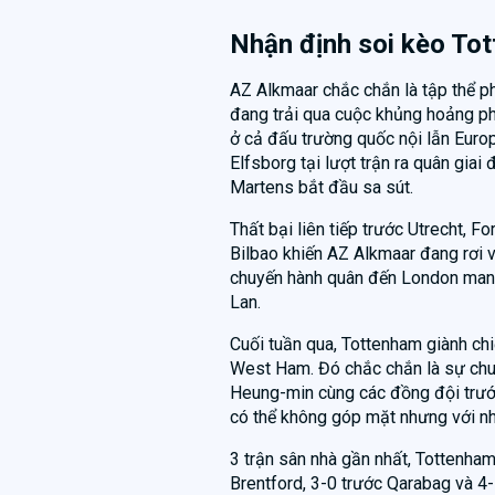
Nhận định soi kèo To
AZ Alkmaar chắc chắn là tập thể ph
đang trải qua cuộc khủng hoảng pho
ở cả đấu trường quốc nội lẫn Europ
Elfsborg tại lượt trận ra quân gia
Martens bắt đầu sa sút.
Thất bại liên tiếp trước Utrecht, F
Bilbao khiến AZ Alkmaar đang rơi và
chuyến hành quân đến London mang 
Lan.
Cuối tuần qua, Tottenham giành ch
West Ham. Đó chắc chắn là sự chuẩ
Heung-min cùng các đồng đội trướ
có thể không góp mặt nhưng với nh
3 trận sân nhà gần nhất, Tottenham 
Brentford, 3-0 trước Qarabag và 4-