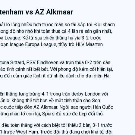
ttenham vs AZ Alkmaar
ải lo lắng nhiều hơn trước màn so tài sắp tới. Đội khách
ng độ nho nhỏ khi toàn thua cả 4 lần ra sân gần nhất,
a League. Kể từ sau chiến thắng hú vía 3-2 trước
i đoạn league Europa League, thầy trò HLV Maarten
ortuna Sittard, PSV Eindhoven và trận thua 0-2 trên sân
o tình cảnh rất bết bát. Với phong độ kém cỏi hiện tại,
đến cảm giác lành ít dữ nhiều dành cho đại diện Hà
iến thắng tưng bừng 4-1 trong trận derby London với
n bị không thể tốt hơn về mặt tinh thần cho Son
c cuộc tiếp đón AZ Alkmaar. Ngôi sao người Hàn Quốc
ững nhân tố còn lại, Spurs đủ sức đè bẹp đối thủ.
đều toàn thắng với cách biệt tối thiểu 2 bàn, 3-1 trước
1 trước West Ham. Trước đối thủ đang chơi khá tệ, đội