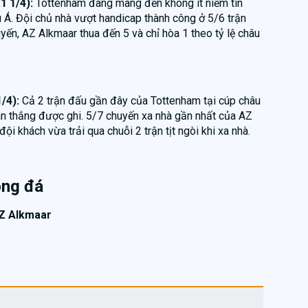
:1 1/4):
Tottenham đang mang đến không ít niềm tin
u Á. Đội chủ nhà vượt handicap thành công ở 5/6 trận
uyến, AZ Alkmaar thua đến 5 và chỉ hòa 1 theo tỷ lệ châu
1/4):
Cả 2 trận đấu gần đây của Tottenham tại cúp châu
àn thắng được ghi. 5/7 chuyến xa nhà gần nhất của AZ
ội khách vừa trải qua chuỗi 2 trận tịt ngòi khi xa nhà.
óng đá
AZ Alkmaar