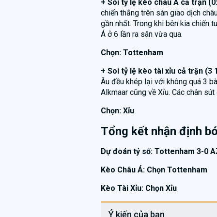
+ Soi tỷ lệ kèo châu Á cả trận (0
chiến thắng trên sàn giao dịch châ
gần nhất. Trong khi bên kia chiến t
Á ở 6 lần ra sân vừa qua.
Chọn: Tottenham
+ Soi tỷ lệ kèo tài xỉu cả trận (3 
Âu đều khép lại với không quá 3 b
Alkmaar cũng về Xỉu. Các chân sút đ
Chọn: Xỉu
Tổng kết nhận định b
Dự đoán tỷ số: Tottenham 3-0 
Kèo Châu Á: Chọn Tottenham
Kèo Tài Xỉu: Chọn Xỉu
Ý kiến của bạn