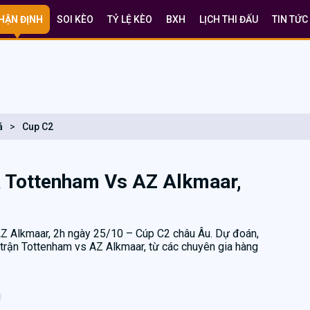
HẬN ĐỊNH
SOI KÈO
TỶ LỆ KÈO
BXH
LỊCH THI ĐẤU
TIN TỨC
á
>
Cup C2
 Tottenham Vs AZ Alkmaar,
AZ Alkmaar, 2h ngày 25/10 – Cúp C2 châu Âu. Dự đoán,
Á trận Tottenham vs AZ Alkmaar, từ các chuyên gia hàng