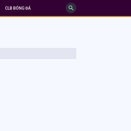
CLB BÓNG ĐÁ