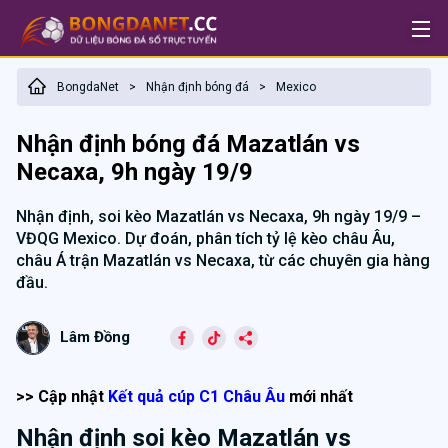
BongdaNet
Nhận định bóng đá
Mexico
>
>
Nhận định bóng đá Mazatlán vs
Necaxa, 9h ngày 19/9
Nhận định, soi kèo Mazatlán vs Necaxa, 9h ngày 19/9 –
VĐQG Mexico. Dự đoán, phân tích tỷ lệ kèo châu Âu,
châu Á trận Mazatlán vs Necaxa, từ các chuyên gia hàng
đầu.
Lâm Đồng
>> Cập nhật
Kết quả cúp C1 Châu Âu
mới nhất
Nhận định soi kèo Mazatlán vs