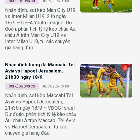
SOI KÈO BÓNG CỎ
18/09/2024 09:00
Nhận định, soi kèo Man City U19
vs Inter Milan U19, 21h ngày
18/9 – UEFA Youth League. Dự
đoán, phân tích tỷ lệ kèo châu Âu,
châu Á trận Man City U19 vs
Inter Milan U19, từ các chuyên
gia hàng đầu.
Nhận định bóng đá Maccabi Tel
Aviv vs Hapoel Jerusalem,
21h30 ngày 18/9
SOI KÈO BÓNG CỎ
18/09/2024 09:00
Nhận định, soi kèo Maccabi Tel
Aviv vs Hapoel Jerusalem,
21h30 ngày 18/9 – VĐQG Israel.
Dự đoán, phân tích tỷ lệ kèo châu
Âu, châu Á trận Maccabi Tel Aviv
vs Hapoel Jerusalem, từ các
chuyên gia hàng đầu.