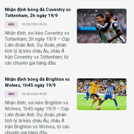
Nhận định bóng đá Coventry vs
Tottenham, 2h ngày 19/9
ANH
18/09/2024 09:00
Nhận định, soi kèo Coventry vs
Tottenham, 2h ngày 19/9 – Cúp
Liên đoàn Anh. Dự đoán, phân
tích tỷ lệ kèo châu Âu, châu Á
trận Coventry vs Tottenham, từ
các chuyên gia hàng đầu.
Nhận định bóng đá Brighton vs
Wolves, 1h45 ngày 19/9
ANH
18/09/2024 09:00
Nhận định, soi kèo Brighton vs
Wolves, 1h45 ngày 19/9 – Cúp
Liên đoàn Anh. Dự đoán, phân
tích tỷ lệ kèo châu Âu, châu Á
trận Brighton vs Wolves, từ các
chuyên gia hàng đầu.