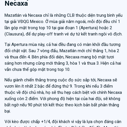
Necaxa
Mazatlán và Necaxa chỉ là những CLB thuộc diện trung bình yếu
tại giải VĐQG Mexico. Ở mùa giải năm ngoái, mỗi đội đều chỉ 1
lần góp mặt trong top 10 tại giai đoạn 1 (Apertura) hoặc 2
(Clausura), để dự play-off tranh vé dự tứ kết tranh ngôi vô địch.
Tại Apertura mùa này, cả hai đều đang có màn khởi đầu tương
đối chật vật. Sau 7 vòng đấu, Mazatlán mới chỉ thắng 1, hòa 2
và thua đến 4. Bên phía đối diện, Necaxa mang bộ mặt tươi
sáng hơn nhưng cũng mới thắng 3, hòa 1 và thua 3. Hiện cả hai
vẫn chưa thể góp mặt trong top 10.
Nếu giành chiến thắng trong cuộc đọ sức sắp tới, Necaxa sẽ
vươn lên ít nhất 2 bậc để đứng thứ 9. Trong khi nếu 3 điểm
thuộc về đội chủ nhà, họ sẽ thu hẹp cách biệt với chính Necaxa
xuống còn 2 điểm. Với phong độ hiện tại của hai đội, sẽ không
bất ngờ nếu 90 phút tới kết thúc theo kịch bản bất phân thắng
bại.
Với kèo được chấp +1/4, đội khách vì vậy là lựa chọn đáng cân