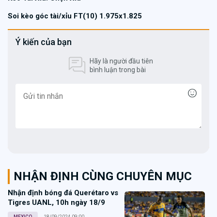
Soi kèo góc tài/xỉu FT(10) 1.975x1.825
Ý kiến của bạn
Hãy là người đầu tiên
bình luận trong bài
NHẬN ĐỊNH CÙNG CHUYÊN MỤC
Nhận định bóng đá Querétaro vs
Tigres UANL, 10h ngày 18/9
MEXICO
18/09/2024 09:00