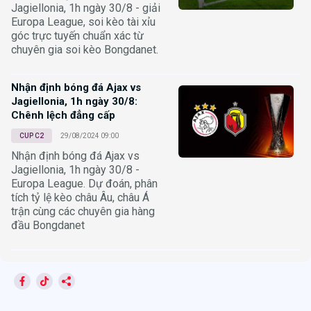
Jagiellonia, 1h ngày 30/8 - giải
Europa League, soi kèo tài xỉu
góc trực tuyến chuẩn xác từ
chuyên gia soi kèo Bongdanet.
Nhận định bóng đá Ajax vs
Jagiellonia, 1h ngày 30/8:
Chênh lệch đẳng cấp
CUP C2
29/08/2024 09:00
Nhận định bóng đá Ajax vs
Jagiellonia, 1h ngày 30/8 -
Europa League. Dự đoán, phân
tích tỷ lệ kèo châu Âu, châu Á
trận cùng các chuyên gia hàng
đầu Bongdanet