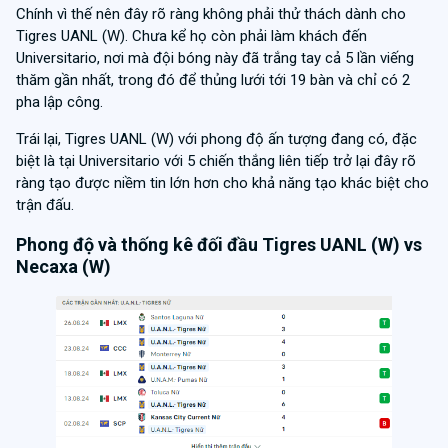
Chính vì thế nên đây rõ ràng không phải thử thách dành cho
Tigres UANL (W). Chưa kể họ còn phải làm khách đến
Universitario, nơi mà đội bóng này đã trắng tay cả 5 lần viếng
thăm gần nhất, trong đó để thủng lưới tới 19 bàn và chỉ có 2
pha lập công.
Trái lại, Tigres UANL (W) với phong độ ấn tượng đang có, đặc
biệt là tại Universitario với 5 chiến thắng liên tiếp trở lại đây rõ
ràng tạo được niềm tin lớn hơn cho khả năng tạo khác biệt cho
trận đấu.
Phong độ và thống kê đối đầu Tigres UANL (W) vs
Necaxa (W)