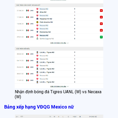
Nhận định bóng đá Tigres UANL (W) vs Necaxa
(W)
Bảng xếp hạng VĐQG Mexico nữ