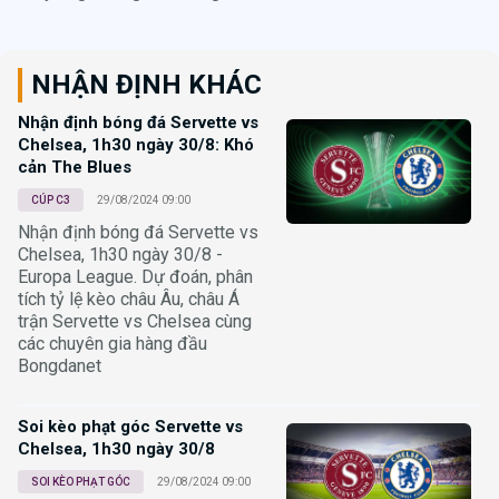
NHẬN ĐỊNH KHÁC
Nhận định bóng đá Servette vs
Chelsea, 1h30 ngày 30/8: Khó
cản The Blues
CÚP C3
29/08/2024 09:00
Nhận định bóng đá Servette vs
Chelsea, 1h30 ngày 30/8 -
Europa League. Dự đoán, phân
tích tỷ lệ kèo châu Âu, châu Á
trận Servette vs Chelsea cùng
các chuyên gia hàng đầu
Bongdanet
Soi kèo phạt góc Servette vs
Chelsea, 1h30 ngày 30/8
SOI KÈO PHẠT GÓC
29/08/2024 09:00