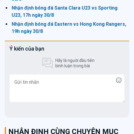
Nhận định bóng đá Santa Clara U23 vs Sporting
U23, 17h ngày 30/8
Nhận định bóng đá Eastern vs Hong Kong Rangers,
19h ngày 30/8
Ý kiến của bạn
Hãy là người đầu tiên
bình luận trong bài
NHẬN ĐỊNH CÙNG CHUYÊN MỤC