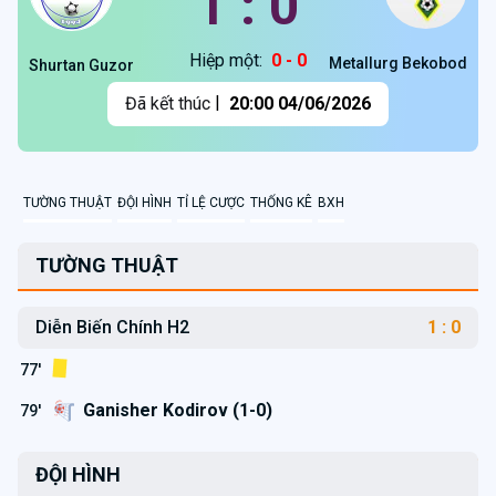
1 : 0
Hiệp một:
0 - 0
Metallurg Bekobod
Shurtan Guzor
|
Đã kết thúc
20:00 04/06/2026
TƯỜNG THUẬT
ĐỘI HÌNH
TỈ LỆ CƯỢC
THỐNG KÊ
BXH
TƯỜNG THUẬT
Diễn Biến Chính H2
1 : 0
77'
Ganisher Kodirov (1-0)
79'
ĐỘI HÌNH