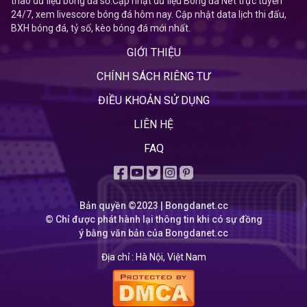
thao dữ liệu bóng đá số.Cập nhật dữ liệu Bóng đá Net trực tuyến
24/7, xem livescore bóng đá hôm nay. Cập nhật data lịch thi đấu,
BXH bóng đá, tỷ số, kèo bóng đá mới nhất.
GIỚI THIỆU
CHÍNH SÁCH RIÊNG TƯ
ĐIỀU KHOẢN SỬ DỤNG
LIÊN HỆ
FAQ
Bản quyền ©2023 | Bongdanet.cc
© Chỉ được phát hành lại thông tin khi có sự đồng
ý bằng văn bản của Bongdanet.cc
Địa chỉ :
Hà Nội, Việt Nam