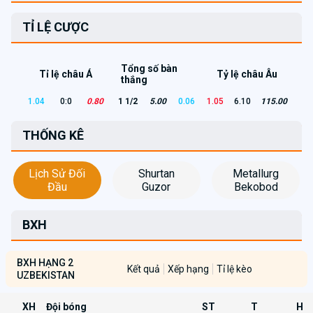
TỈ LỆ CƯỢC
Tổng số bàn
Tỉ lệ châu Á
Tỷ lệ châu Âu
thắng
1.04
0:0
0.80
1 1/2
5.00
0.06
1.05
6.10
115.00
THỐNG KÊ
Lịch Sử Đối
Shurtan
Metallurg
Đầu
Guzor
Bekobod
BXH
BXH HẠNG 2
Kết quả
Xếp hạng
Tỉ lệ kèo
UZBEKISTAN
XH
Đội bóng
ST
T
H