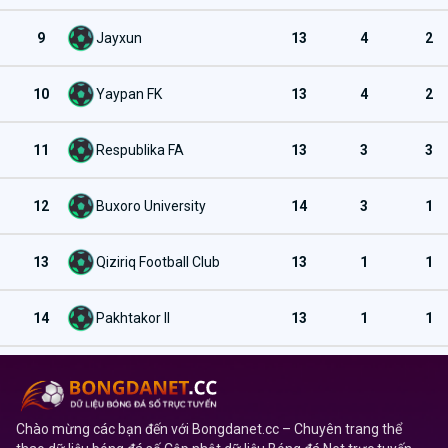
9
Jayxun
13
4
2
10
Yaypan FK
13
4
2
11
Respublika FA
13
3
3
12
Buxoro University
14
3
1
13
Qiziriq Football Club
13
1
1
14
Pakhtakor II
13
1
1
Chào mừng các bạn đến với Bongdanet.cc – Chuyên trang thể