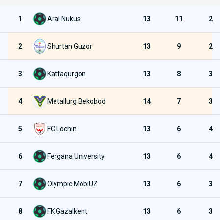
1
Aral Nukus
13
11
2
2
Shurtan Guzor
13
9
2
3
Kattaqurgon
13
8
3
4
Metallurg Bekobod
14
7
3
5
FC Lochin
13
6
4
6
Fergana University
13
6
4
7
Olympic MobiUZ
13
6
3
8
FK Gazalkent
13
6
3