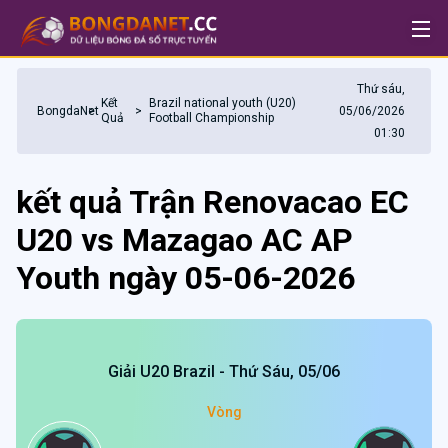
Thứ sáu,
Kết
Brazil national youth (U20)
BongdaNet
>
>
05/06/2026
Quả
Football Championship
01:30
kết quả Trận Renovacao EC
U20 vs Mazagao AC AP
Youth ngày 05-06-2026
Giải U20 Brazil - Thứ Sáu, 05/06
Vòng