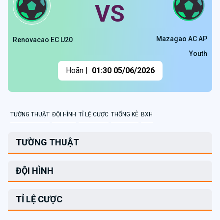
VS
Mazagao AC AP
Renovacao EC U20
Youth
|
Hoãn
01:30 05/06/2026
TƯỜNG THUẬT
ĐỘI HÌNH
TỈ LỆ CƯỢC
THỐNG KÊ
BXH
TƯỜNG THUẬT
ĐỘI HÌNH
TỈ LỆ CƯỢC