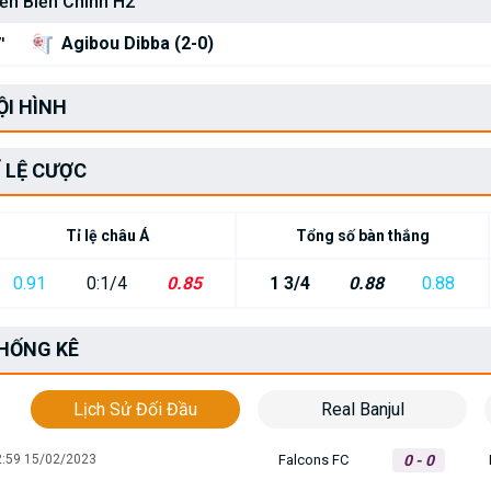
ễn Biến Chính H2
Agibou Dibba (2-0)
'
ỘI HÌNH
Ỉ LỆ CƯỢC
Tỉ lệ châu Á
Tổng số bàn thắng
0.91
0:1/4
0.85
1 3/4
0.88
0.88
HỐNG KÊ
Lịch Sử Đối Đầu
Real Banjul
0 - 0
2:59 15/02/2023
Falcons FC