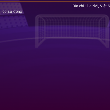
Địa chỉ :
Hà Nội, Việt
hi có sự đồng