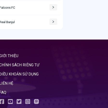
Falcons FC
Real Banjul
GIỚI THIỆU
CHÍNH SÁCH RIÊNG TƯ
ĐIỀU KHOẢN SỬ DỤNG
LIÊN HỆ
FAQ