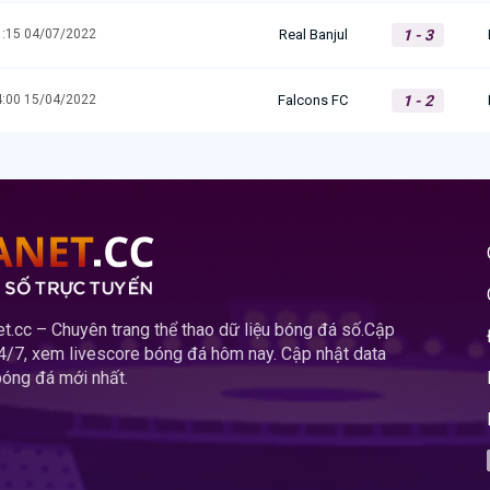
1 - 3
1:15 04/07/2022
Real Banjul
1 - 2
4:00 15/04/2022
Falcons FC
.cc – Chuyên trang thể thao dữ liệu bóng đá số.Cập
24/7, xem livescore bóng đá hôm nay. Cập nhật data
 bóng đá mới nhất.