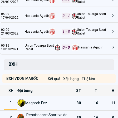
26/01/2023
Rabat
05:00
Union Touarga Sport
2 - 1
Hassania Agadir
17/04/2022
Rabat
02:00
Union Touarga Sport
1 - 3
Hassania Agadir
21/03/2022
Rabat
00:15
Union Touarga Sport
0 - 0
Hassania Agadir
18/10/2021
Rabat
BXH
BXH VĐQG MARỐC
Kết quả
Xếp hạng
Tỉ lệ kèo
XH
Đội bóng
ST
T
H
1
Maghreb Fez
30
16
11
Renaissance Sportive de
2
30
16
9