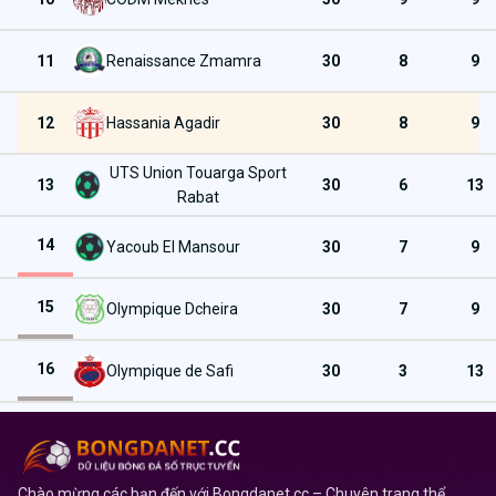
11
Renaissance Zmamra
30
8
9
12
Hassania Agadir
30
8
9
UTS Union Touarga Sport
13
30
6
13
Rabat
14
Yacoub El Mansour
30
7
9
15
Olympique Dcheira
30
7
9
16
Olympique de Safi
30
3
13
Chào mừng các bạn đến với Bongdanet.cc – Chuyên trang thể