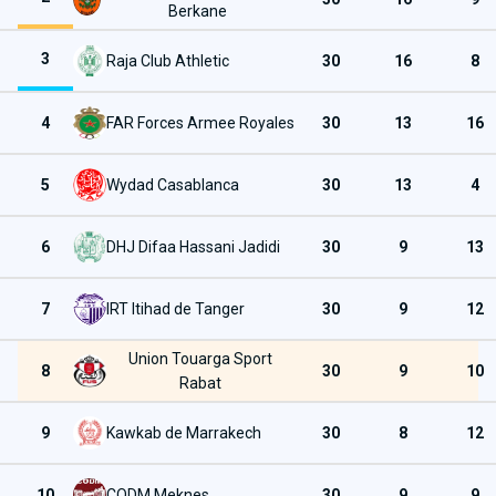
Berkane
3
Raja Club Athletic
30
16
8
4
FAR Forces Armee Royales
30
13
16
5
Wydad Casablanca
30
13
4
6
DHJ Difaa Hassani Jadidi
30
9
13
7
IRT Itihad de Tanger
30
9
12
Union Touarga Sport
8
30
9
10
Rabat
9
Kawkab de Marrakech
30
8
12
10
CODM Meknes
30
9
9