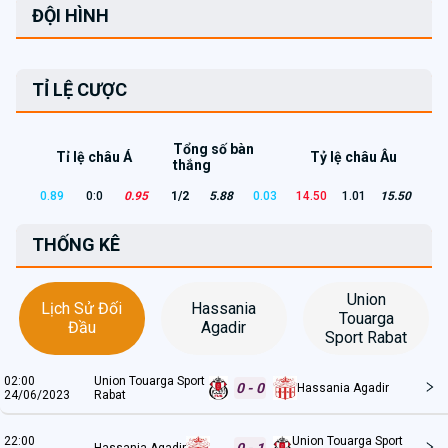
ĐỘI HÌNH
TỈ LỆ CƯỢC
Tổng số bàn
Tỉ lệ châu Á
Tỷ lệ châu Âu
thắng
0.89
0:0
0.95
1/2
5.88
0.03
14.50
1.01
15.50
THỐNG KÊ
Union
Lịch Sử Đối
Hassania
Touarga
Đầu
Agadir
Sport Rabat
02:00
Union Touarga Sport
0 - 0
Hassania Agadir
24/06/2023
Rabat
22:00
Union Touarga Sport
0 - 1
Hassania Agadir