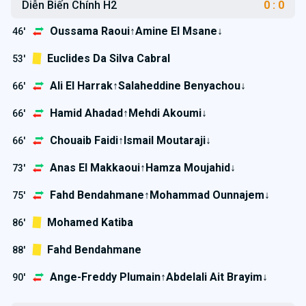
Diễn Biến Chính H2
0 : 0
Oussama Raoui↑Amine El Msane↓
46'
Euclides Da Silva Cabral
53'
Ali El Harrak↑Salaheddine Benyachou↓
66'
Hamid Ahadad↑Mehdi Akoumi↓
66'
Chouaib Faidi↑Ismail Moutaraji↓
66'
Anas El Makkaoui↑Hamza Moujahid↓
73'
Fahd Bendahmane↑Mohammad Ounnajem↓
75'
Mohamed Katiba
86'
Fahd Bendahmane
88'
Ange-Freddy Plumain↑Abdelali Ait Brayim↓
90'