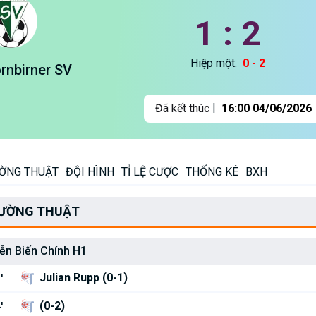
1 : 2
Hiệp một:
0 - 2
rnbirner SV
|
Đã kết thúc
16:00 04/06/2026
ỜNG THUẬT
ĐỘI HÌNH
TỈ LỆ CƯỢC
THỐNG KÊ
BXH
ƯỜNG THUẬT
ễn Biến Chính H1
Julian Rupp (0-1)
'
(0-2)
'