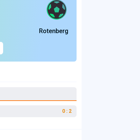
Rotenberg
0 : 2