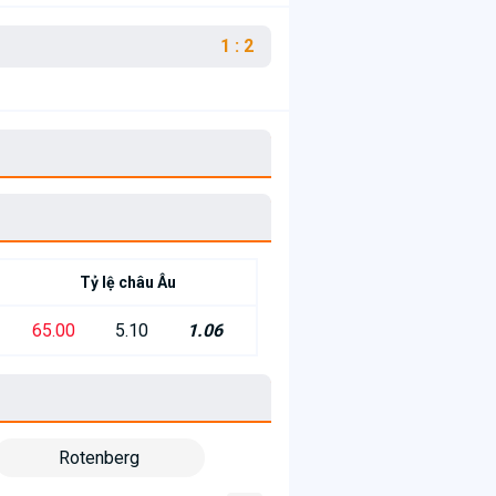
1 : 2
Tỷ lệ châu Âu
65.00
5.10
1.06
Rotenberg