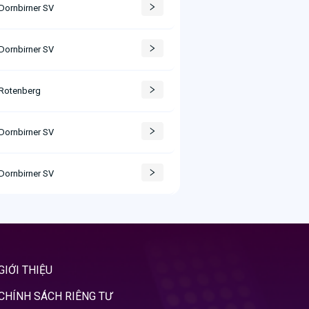
Dornbirner SV
Dornbirner SV
Rotenberg
Dornbirner SV
Dornbirner SV
GIỚI THIỆU
CHÍNH SÁCH RIÊNG TƯ