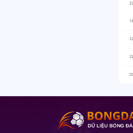
2
1
2
2
2