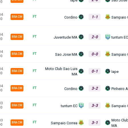
30
04
1-1
FT
Cordino
Sampaio 
BRA CM
30
04
2-0
FT
Juventude MA
tuntum E
BRA CM
30
04
0-0
FT
Sao Jose MA
Sampaio 
BRA CM
30
Moto Club Sao Luis
04
0-1
FT
Iape
BRA CM
30
MA
04
3-2
FT
Cordino
Pinheiro 
BRA CM
30
03
3-3
FT
tuntum EC
Sampaio 
BRA CM
30
Moto Club
03
3-1
FT
Sampaio Correa
BRA CM
00
MA