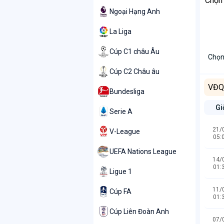
Chọn
Ngoại Hạng Anh
La Liga
Cúp C1 châu Âu
Chọn
Cúp C2 Châu âu
VĐQG
Bundesliga
Gi
Serie A
21/
V-League
05:
UEFA Nations League
14/
01:
Ligue 1
11/
Cúp FA
01:
Cúp Liên Đoàn Anh
07/