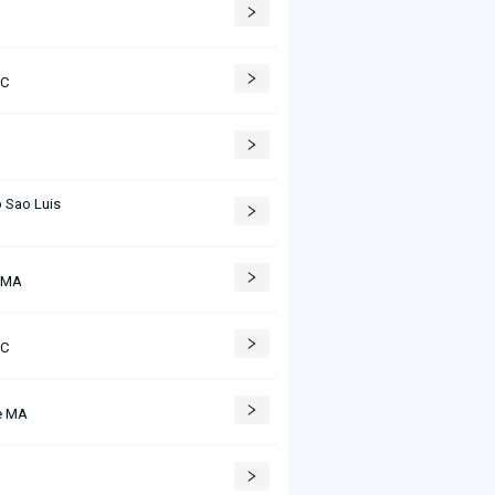
AC
 Sao Luis
 MA
AC
e MA