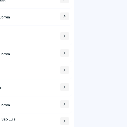
Correa
C
Correa
AC
Correa
 Sao Luis