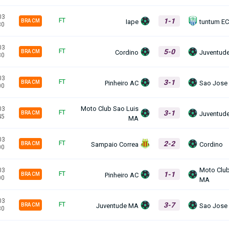
03
1-1
FT
Iape
tuntum E
BRA CM
30
03
5-0
FT
Cordino
Juventud
BRA CM
30
03
3-1
FT
Pinheiro AC
Sao Jose
BRA CM
00
Moto Club Sao Luis
03
3-1
FT
Juventud
BRA CM
45
MA
03
2-2
FT
Sampaio Correa
Cordino
BRA CM
00
Moto Club
03
1-1
FT
Pinheiro AC
BRA CM
00
MA
03
3-7
FT
Juventude MA
Sao Jose
BRA CM
30