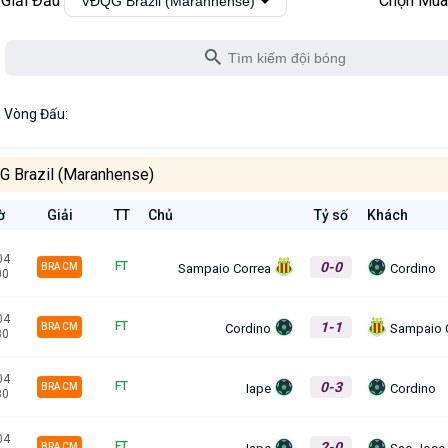
 Giải Đấu
Chọn Mùa
VĐQG Brazil (Maranhense)
 Vòng Đấu:
 Brazil (Maranhense)
ờ
Giải
TT
Chủ
Tỷ số
Khách
04
0-0
FT
Sampaio Correa
Cordino
BRA CM
00
04
1-1
FT
Cordino
Sampaio 
BRA CM
30
04
0-3
FT
Iape
Cordino
BRA CM
30
04
2-0
FT
Iape
Sao Jose
BRA CM