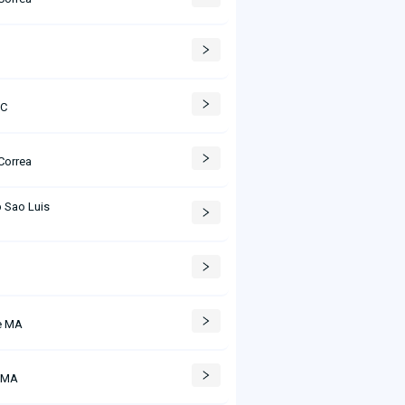
AC
Correa
 Sao Luis
C
e MA
 MA