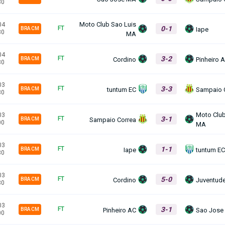
30
Moto Club Sao Luis
04
0-1
FT
Iape
BRA CM
30
MA
04
3-2
FT
Cordino
Pinheiro 
BRA CM
30
03
3-3
FT
tuntum EC
Sampaio 
BRA CM
30
Moto Club
03
3-1
FT
Sampaio Correa
BRA CM
00
MA
03
1-1
FT
Iape
tuntum E
BRA CM
30
03
5-0
FT
Cordino
Juventud
BRA CM
30
03
3-1
FT
Pinheiro AC
Sao Jose
BRA CM
00