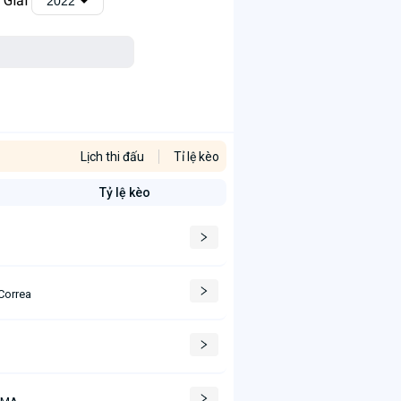
 Giải
2022
Lịch thi đấu
Tỉ lệ kèo
Tỷ lệ kèo
Correa
 MA