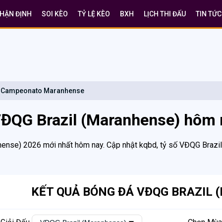
HẬN ĐỊNH
SOI KÈO
TỶ LỆ KÈO
BXH
LỊCH THI ĐẤU
TIN TỨC
l Campeonato Maranhense
VĐQG Brazil (Maranhense) hôm 
ense) 2026 mới nhất hôm nay. Cập nhật kqbd, tỷ số VĐQG Brazi
KẾT QUẢ BÓNG ĐÁ VĐQG BRAZIL