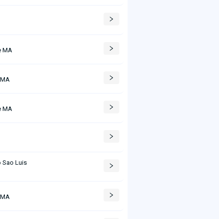
C
e MA
 MA
e MA
 Sao Luis
 MA