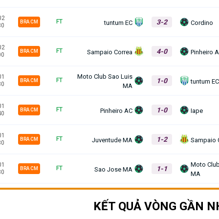
02
3-2
FT
tuntum EC
Cordino
BRA CM
30
02
4-0
FT
Sampaio Correa
Pinheiro 
BRA CM
00
Moto Club Sao Luis
01
1-0
FT
tuntum E
BRA CM
30
MA
01
1-0
FT
Pinheiro AC
Iape
BRA CM
40
01
1-2
FT
Juventude MA
Sampaio 
BRA CM
30
Moto Club
01
1-1
FT
Sao Jose MA
BRA CM
30
MA
KẾT QUẢ VÒNG GẦN N