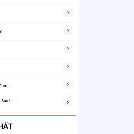
AC
C
Correa
 Sao Luis
HẤT