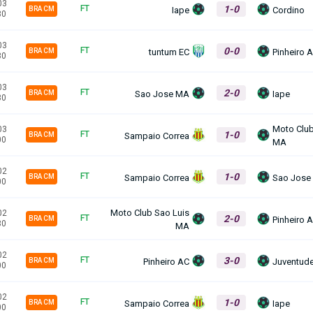
03
1-0
FT
Iape
Cordino
BRA CM
30
03
0-0
FT
tuntum EC
Pinheiro 
BRA CM
30
03
2-0
FT
Sao Jose MA
Iape
BRA CM
30
Moto Club
03
1-0
FT
Sampaio Correa
BRA CM
00
MA
02
1-0
FT
Sampaio Correa
Sao Jose
BRA CM
00
Moto Club Sao Luis
02
2-0
FT
Pinheiro 
BRA CM
30
MA
02
3-0
FT
Pinheiro AC
Juventud
BRA CM
00
02
1-0
FT
Sampaio Correa
Iape
BRA CM
00