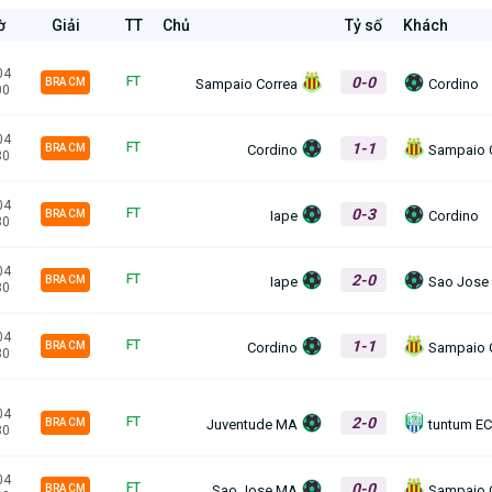
ờ
Giải
TT
Chủ
Tỷ số
Khách
04
0-0
FT
Sampaio Correa
Cordino
BRA CM
00
04
1-1
FT
Cordino
Sampaio 
BRA CM
30
04
0-3
FT
Iape
Cordino
BRA CM
30
04
2-0
FT
Iape
Sao Jose
BRA CM
30
04
1-1
FT
Cordino
Sampaio 
BRA CM
30
04
2-0
FT
Juventude MA
tuntum E
BRA CM
30
04
0-0
FT
Sao Jose MA
Sampaio 
BRA CM