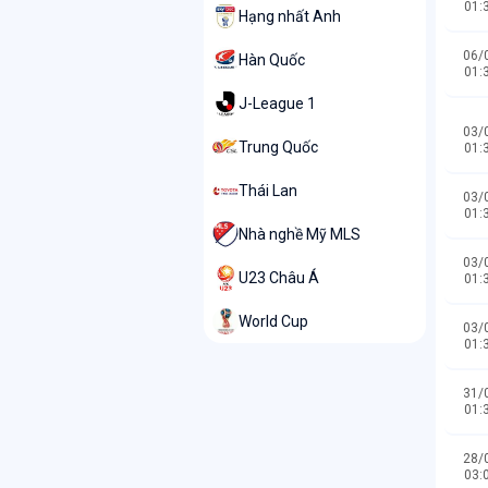
01:
Hạng nhất Anh
06/
Hàn Quốc
01:
J-League 1
03/
Trung Quốc
01:
Thái Lan
03/
01:
Nhà nghề Mỹ MLS
03/
U23 Châu Á
01:
World Cup
03/
01:
31/
01:
28/
03: