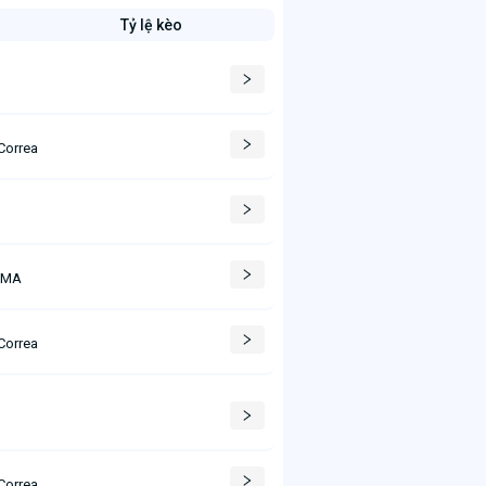
Tỷ lệ kèo
Correa
 MA
Correa
C
Correa