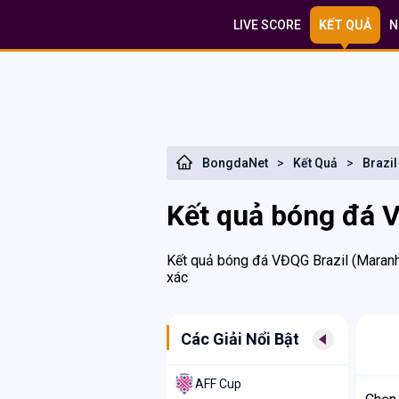
LIVE SCORE
KẾT QUẢ
N
BongdaNet
>
Kết Quả
>
Brazi
Kết quả bóng đá 
Kết quả bóng đá VĐQG Brazil (Maranh
xác
Các Giải Nổi Bật
AFF Cup