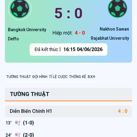
5 : 0
Nakhon Sawan
Bangkok University
Hiệp một:
4 - 0
Rajabhat University
Deffo
|
Đã kết thúc
16:15 04/06/2026
TƯỜNG THUẬT
ĐỘI HÌNH
TỈ LỆ CƯỢC
THỐNG KÊ
BXH
TƯỜNG THUẬT
Diễn Biến Chính H1
4 : 0
(1-0)
13'
(2-0)
24'