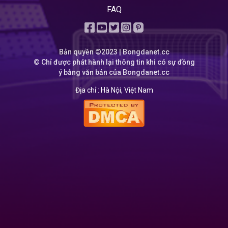
FAQ
Bản quyền ©2023 | Bongdanet.cc
© Chỉ được phát hành lại thông tin khi có sự đồng
ý bằng văn bản của Bongdanet.cc
Địa chỉ :
Hà Nội, Việt Nam