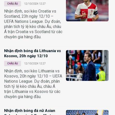
CHÂU ÂU
12/10/2024 12:27
Nhận định, soi kèo Croatia vs
Scotland, 23h ngày 12/10 –
UEFA Nations League. Dự đoán,
phân tích tỷ lệ kèo châu Âu, châu
Á trận Croatia vs Scotland từ các
chuyên gia hàng đầu.
Nhận định bóng đá Lithuania vs
Kosovo, 20h ngày 12/10
CHÂU ÂU
12/10/2024 12:27
Nhận định, soi kèo Lithuania vs
Kosovo, 20h ngày 12/10 – UEFA
Nations League. Dự đoán, phân
tích tỷ lệ kèo châu Âu, châu Á
trận Lithuania vs Kosovo từ các
chuyên gia hàng đầu.
Nhận định bóng đá nữ Asian