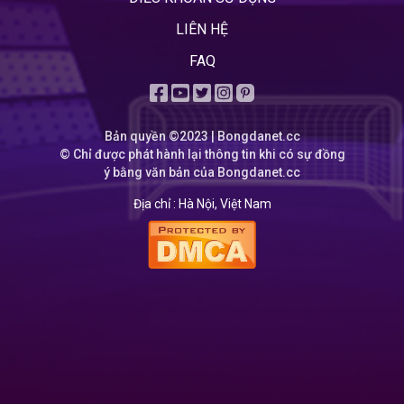
LIÊN HỆ
FAQ
Bản quyền ©2023 | Bongdanet.cc
© Chỉ được phát hành lại thông tin khi có sự đồng
ý bằng văn bản của Bongdanet.cc
Địa chỉ :
Hà Nội, Việt Nam