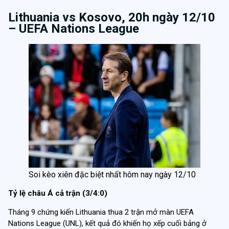
Lithuania vs Kosovo, 20h ngày 12/10
– UEFA Nations League
Soi kèo xiên đặc biệt nhất hôm nay ngày 12/10
Tỷ lệ châu Á cả trận (3/4:0)
Tháng 9 chứng kiến ​​Lithuania thua 2 trận mở màn UEFA
Nations League (UNL), kết quả đó khiến họ xếp cuối bảng ở