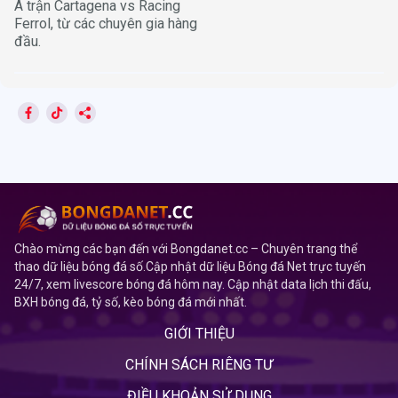
Á trận Cartagena vs Racing
Ferrol, từ các chuyên gia hàng
đầu.
Chào mừng các bạn đến với Bongdanet.cc – Chuyên trang thể
thao dữ liệu bóng đá số.Cập nhật dữ liệu Bóng đá Net trực tuyến
24/7, xem livescore bóng đá hôm nay. Cập nhật data lịch thi đấu,
BXH bóng đá, tỷ số, kèo bóng đá mới nhất.
GIỚI THIỆU
CHÍNH SÁCH RIÊNG TƯ
ĐIỀU KHOẢN SỬ DỤNG