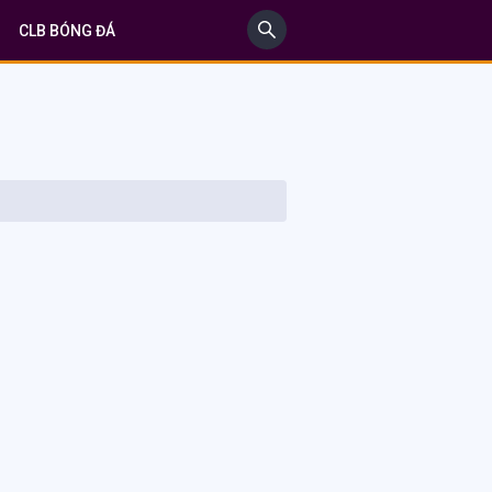
CLB BÓNG ĐÁ