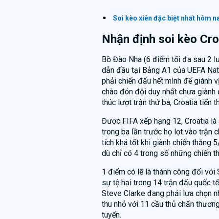
Soi kèo xiên đặc biệt nhất hôm n
Nhận định soi kèo Cro
Bồ Đào Nha (6 điểm tối đa sau 2 lượ
dẫn đầu tại Bảng A1 của UEFA Nati
phải chiến đấu hết mình để giành vị 
chào đón đội duy nhất chưa giành 
thúc lượt trận thứ ba, Croatia tiến
Được FIFA xếp hạng 12, Croatia là 
trong ba lần trước họ lọt vào trận 
tích khá tốt khi giành chiến thắng
dù chỉ có 4 trong số những chiến t
1 điểm có lẽ là thành công đối vớ
sự tệ hại trong 14 trận đấu quốc tế
Steve Clarke đang phải lựa chọn n
thu nhỏ với 11 cầu thủ chấn thương
tuyển.