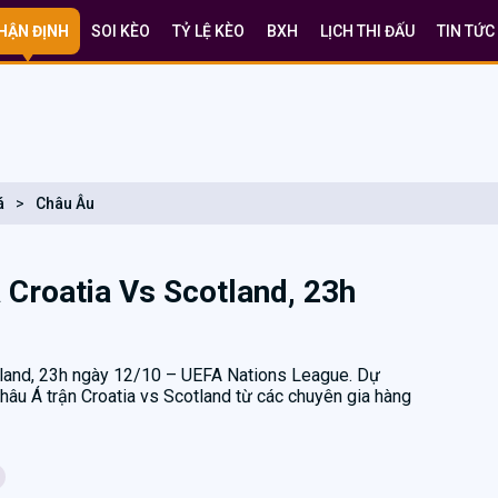
HẬN ĐỊNH
SOI KÈO
TỶ LỆ KÈO
BXH
LỊCH THI ĐẤU
TIN TỨC
á
>
Châu Âu
Croatia Vs Scotland, 23h
otland, 23h ngày 12/10 – UEFA Nations League. Dự
châu Á trận Croatia vs Scotland từ các chuyên gia hàng