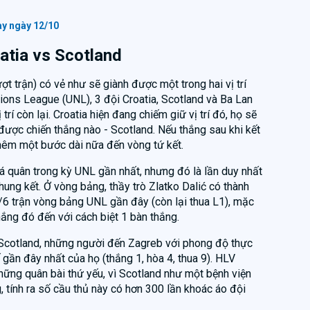
ay ngày 12/10
atia vs Scotland
t trận) có vẻ như sẽ giành được một trong hai vị trí
ons League (UNL), 3 đội Croatia, Scotland và Ba Lan
trí còn lại. Croatia hiện đang chiếm giữ vị trí đó, họ sẽ
được chiến thắng nào - Scotland. Nếu thắng sau khi kết
 thêm một bước dài nữa đến vòng tứ kết.
á quân trong kỳ UNL gần nhất, nhưng đó là lần duy nhất
chung kết. Ở vòng bảng, thầy trò Zlatko Dalić có thành
 5/6 trận vòng bảng UNL gần đây (còn lại thua L1), mặc
hắng đó đến với cách biệt 1 bàn thắng.
i Scotland, những người đến Zagreb với phong độ thực
 gần đây nhất của họ (thắng 1, hòa 4, thua 9). HLV
hững quân bài thứ yếu, vì Scotland như một bệnh viện
, tính ra số cầu thủ này có hơn 300 lần khoác áo đội