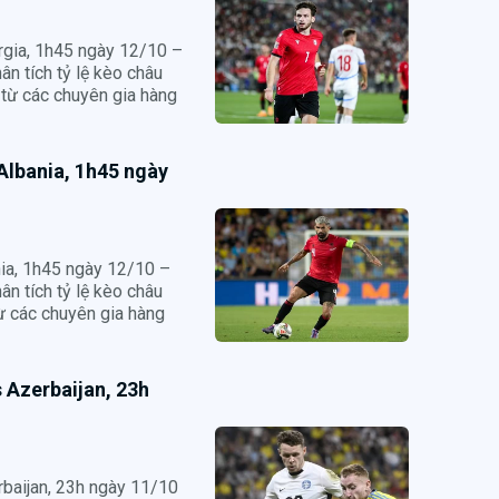
rgia, 1h45 ngày 12/10 –
n tích tỷ lệ kèo châu
 từ các chuyên gia hàng
Albania, 1h45 ngày
nia, 1h45 ngày 12/10 –
n tích tỷ lệ kèo châu
ừ các chuyên gia hàng
 Azerbaijan, 23h
rbaijan, 23h ngày 11/10