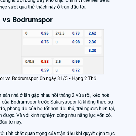
ũng là đội bóng đầy khó chịu. Chính vì thế nên sẽ là
iệc vượt qua thử thách này ở trận đấu tới.
r vs Bodrumspor
or vs Bodrumspor, 0h ngày 31/5 - Hạng 2 Thổ
 sân nhà ở lần gặp nhau hồi tháng 2 vừa rồi, kèo hoà
ày của Bodrumspor trước Sakaryaspor là không thực sự
ó, phong độ của họ tốt hơn đối thủ, trái ngược hiện tại,
ận được. Và với kinh nghiệm cũng như năng lực vốn có,
đầu tư này.
ới tính chất quan trọng của trận đấu khi quyết định trực