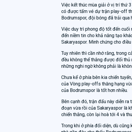
Việc kết thúc mùa giải ở vị trí th
có được tấm vé dự trận play-off th
Bodrumspor, đội bóng đã trải qua h
Việc duy trì phong độ tốt đến cuối
đến niềm tin cho khả năng tạo khác
Sakaryaspor. Minh chứng cho điều đó
Tuy nhiên thì cần nhớ rằng, trong 
đều không thể thắng được đối thủ n
những nghi ngờ không phải là khôn
Chưa kể ở phía bên kia chiến tuyến, 
của Vòng play-offs thăng hạng vừa 
của Bodrumspor là tốt hơn nhiều.
Bên cạnh đó, trận đấu này diễn ra t
đoạn vừa rồi của Sakaryaspor là kh
chiến thắng, còn lại hoà tới 4 và th
Trong khi ở phía đối diện, dù cũng