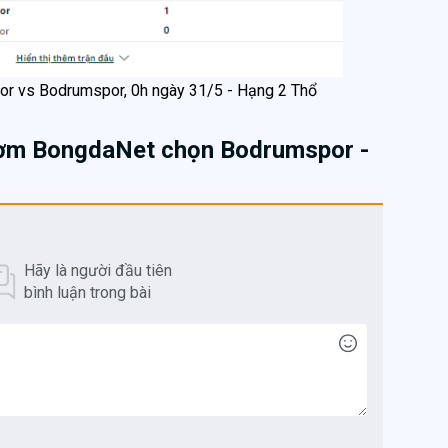
or vs Bodrumspor, 0h ngày 31/5 - Hạng 2 Thổ
hơm BongdaNet chọn Bodrumspor -
Hãy là người đầu tiên
bình luận trong bài