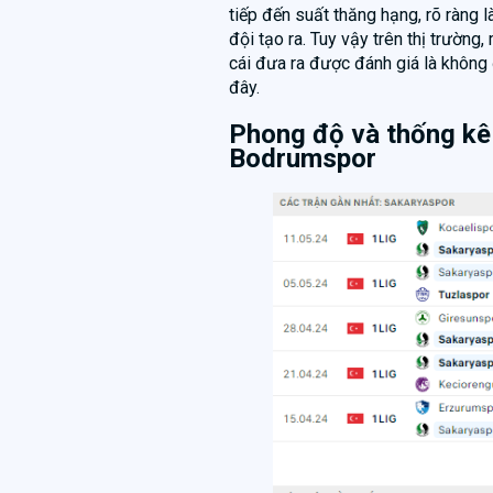
tiếp đến suất thăng hạng, rõ ràng 
đội tạo ra. Tuy vậy trên thị trườn
cái đưa ra được đánh giá là không
đây.
Phong độ và thống kê
Bodrumspor