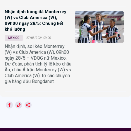
Nhận định bóng đá Monterrey
(W) vs Club America (W),
09h00 ngày 28/5: Chung kết
khó lường
MEXICO
27/05/2024 09:00
Nhận định, soi kèo Monterrey
(W) vs Club America (W), 09h00
ngày 28/5 – VĐQG nữ Mexico.
Dự đoán, phân tích tỷ lệ kèo châu
Âu, châu Á trận Monterrey (W) vs
Club America (W), từ các chuyên
gia hàng đầu Bongdanet.