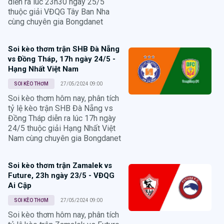
diễn ra lúc 23h30 ngày 25/5
thuộc giải VĐQG Tây Ban Nha
cùng chuyên gia Bongdanet
Soi kèo thơm trận SHB Đà Nẵng
vs Đồng Tháp, 17h ngày 24/5 -
Hạng Nhất Việt Nam
SOI KÈO THƠM
27/05/2024 09:00
Soi kèo thơm hôm nay, phân tích
tỷ lệ kèo trận SHB Đà Nẵng vs
Đồng Tháp diễn ra lúc 17h ngày
24/5 thuộc giải Hạng Nhất Việt
Nam cùng chuyên gia Bongdanet
Soi kèo thơm trận Zamalek vs
Future, 23h ngày 23/5 - VĐQG
Ai Cập
SOI KÈO THƠM
27/05/2024 09:00
Soi kèo thơm hôm nay, phân tích