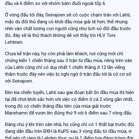
đầu và 6 điểm so với nhóm bám đuổi ngoài tốp 6.
Ở vòng đấu tới đây, Seinajoen sẽ có cuộc chạm trán với Lahti,
mặc dù đối thủ đang có khởi đầu mùa giải tệ hơn, thế nhưng
nhìn vào chất lượng con người cũng như lịch sử đối đầu trước
đó, đây sẽ là thử thách không dễ với thầy trò HLV Toni
Lehtinen.
Chưa kể trận này, họ còn phải làm khách, nơi cũng mới chỉ
chứng kiến 1 chiến thắng sau 3 trận từ đầu mùa, riêng trên sân
của Lahti cũng chỉ có duy nhất 1 chiến thắng ở 12 lần viếng
thăm trước đây nên việc bị nghi ngờ ở trận đấu tới là có cơ sở
với Seinajoen.
Bên kia chiến tuyến, Lahti sau giai đoạn bất ổn đầu mùa thì hiện
tại đã chơi khởi sắc hơn với việc có điểm ở cả 2 vòng gần nhất,
trong đó có chiến thắng đầu tiên của mùa giải trước
Mariehamn để vươn lên đứng thứ 9 với 6 điểm sau 7 vòng đấu.
Đáng chú ý khi trên sân nhà, họ cũng chỉ có 1 thất bại trước đội
đang dẫn đầu trên BXH là KuPS sau 3 vòng đấu từ đầu mùa, vì
thế nên rõ ràng là Lahden thực sự là 1 điểm tựa đáng trông đợi