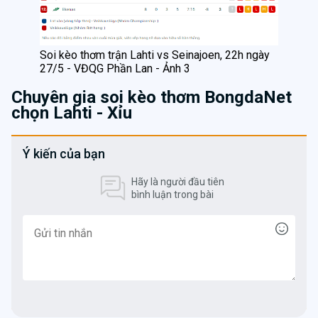
Soi kèo thơm trận Lahti vs Seinajoen, 22h ngày
27/5 - VĐQG Phần Lan - Ảnh 3
Chuyên gia soi kèo thơm BongdaNet
chọn Lahti - Xỉu
Ý kiến của bạn
Hãy là người đầu tiên
bình luận trong bài