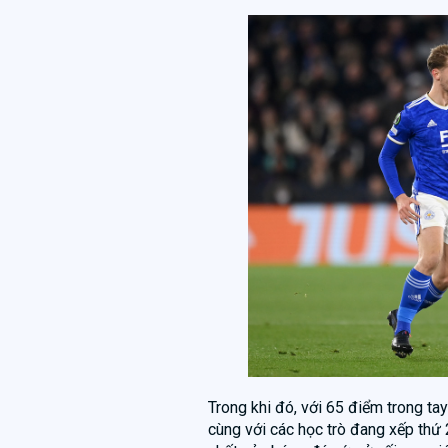
Trong khi đó, với 65 điểm trong t
cùng với các học trò đang xếp thứ 2