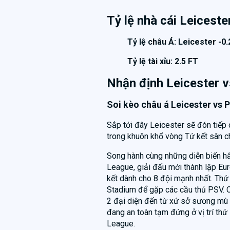
Tỷ lệ nhà cái Leicest
Tỷ lệ châu Á: Leicester -0
Tỷ lệ tài xỉu: 2.5 FT
Nhận định Leicester 
Soi kèo châu á Leicester vs 
Sắp tới đây Leicester sẽ đón tiếp
trong khuôn khổ vòng Tứ kết sân 
Song hành cùng những diễn biến h
League, giải đấu mới thành lập E
kết dành cho 8 đội mạnh nhất. Thứ
Stadium để gặp các cầu thủ PSV. 
2 đại diện đến từ xứ sở sương mù 
đang an toàn tạm đứng ở vị trí th
League.