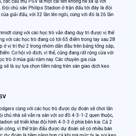
, các cầu thủ PSV là một cái tên không hề xa lạ với
 Đội chủ sân Philips Stadion ở trận đấu tới đây là đội
của giải đấu, với 32 lần lên ngôi, cùng với đó là 26 lần
hmidt cùng với các học trò vẫn đang duy trì được vị thế
g với các học trò đang có tới 65 điểm trong tay sau 28
 ở vị trí thứ 2 trong nhóm dẫn đầu trên bảng tổng sắp,
iểm. Cơ hội vô địch, vì thế, cũng đang rất rộng cửa với
c trò ở mùa giải năm nay. Các chuyên gia của
sẽ là sự lựa chọn tiềm năng trên sàn giao dịch keo
PSV
Rodgers cùng với các học trò được dự đoán sẽ chơi lấn
ội chủ nhà sẽ vẫn ra sân với sơ đồ 4-3-1-2 quen thuộc,
tadion sẽ triển khai đội hình 4-3-3 ở phía bên kia. Cả 2
ấn công, vì thế trận đấu được dự đoán sẽ có nhiều bàn
ợc dự đoán là tiềm năng hơn cả khi mà mức ty le soi keo