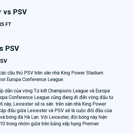
er vs PSV
.25 FT
vs PSV
PSV
 các cầu thủ PSV trên sân nhà King Power Stadium
chơi Europa Conference League.
ấp dẫn của vòng Tứ kết Champions League và Europa
uropa Conference League cũng đang đi đến vòng đấu tứ
 6 này, Leicester sẽ ra sân trên sân nhà King Power
Cặp đấu giữa Leicester và PSV sẽ là cuộc đối đầu của
và bóng đá Hà Lan. Với Leicester, đội bóng này hiện
ứ 10 trong nhóm giữa trên bảng xếp hạng Premier