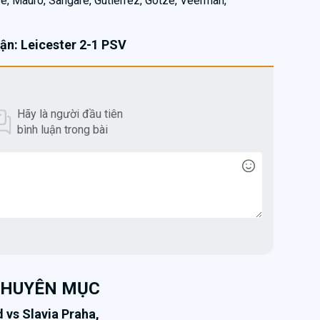
, Mauro, Sangare, Gutierrez, Gotze, Veerman,
ận: Leicester 2-1 PSV
Hãy là người đầu tiên
bình luận trong bài
CHUYÊN MỤC
 vs Slavia Praha,