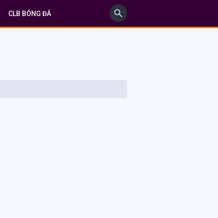
CLB BÓNG ĐÁ