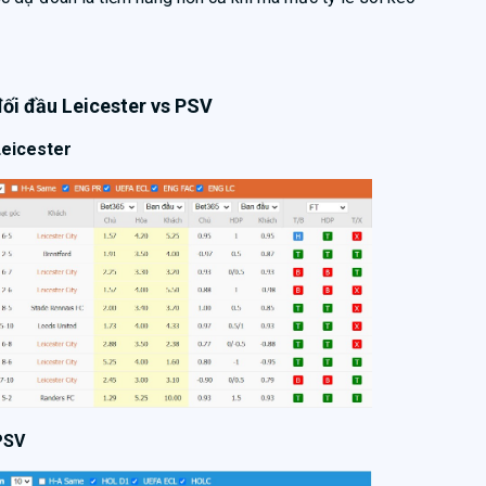
đối đầu Leicester vs PSV
Leicester
PSV