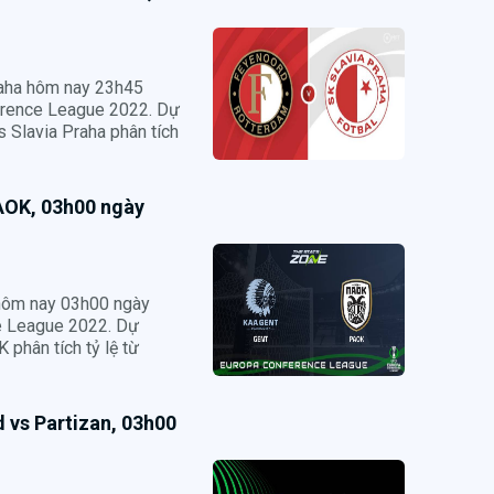
raha hôm nay 23h45
erence League 2022. Dự
 Slavia Praha phân tích
PAOK, 03h00 ngày
 hôm nay 03h00 ngày
e League 2022. Dự
 phân tích tỷ lệ từ
 vs Partizan, 03h00