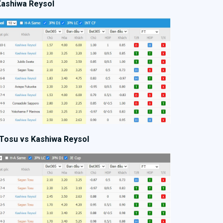
Kashiwa Reysol
 Tosu vs Kashiwa Reysol