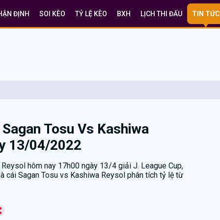
HẬN ĐỊNH
SOI KÈO
TỶ LỆ KÈO
BXH
LỊCH THI ĐẤU
TIN TỨC
h Sagan Tosu Vs Kashiwa
y 13/04/2022
Reysol hôm nay 17h00 ngày 13/4 giải J. League Cup,
à cái Sagan Tosu vs Kashiwa Reysol phân tích tỷ lệ từ