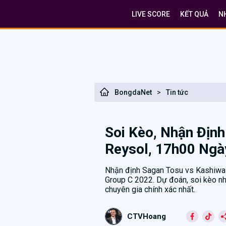
LIVE SCORE
KẾT QUẢ
N
BongdaNet
>
Tin tức
Soi Kèo, Nhận Địn
Reysol, 17h00 Ngà
Nhận định Sagan Tosu vs Kashiwa 
Group C 2022. Dự đoán, soi kèo nh
chuyên gia chính xác nhất.
CTVHoang