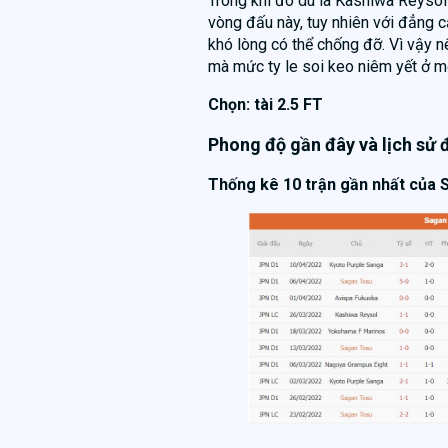
Trong khi đó dù là Kashiwa Reysol
vòng đấu này, tuy nhiên với đẳng 
khó lòng có thể chống đỡ. Vì vậy 
mà mức ty le soi keo niêm yết ở m
Chọn: tài 2.5 FT
Phong độ gần đây và lịch sử 
Thống kê 10 trận gần nhất của