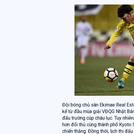
Đội bóng chủ sân Ekimae Real Est
kể từ đầu mùa giải VĐQG Nhật Bản
đấu trường cúp châu lục. Tuy nhiên
hơn đối thủ cùng thành phố Kyoto
chiến thắng. Đồng thời, lịch thi đ