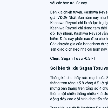
với các học trò lúc này.
Bên kia chiến tuyến, Kashiwa Reys
giải VĐQG Nhật Bản năm nay như t
Kashiwa Reysol chỉ là nỗ lực trụ lạ
Kashiwa Reysol chỉ đang tạm thời
đỏ. Tuy nhiên, Kashiwa Reysol vẫn
hiểm. Điều này phần nào đưa cho h
Các chuyên gia của bongdaso dự đ
sàn giao dịch keo nha cai hôm nay.
Chọn: Sagan Tosu -0.5 FT
Soi kèo tài xỉu Sagan Tosu v
Thống kê cho thấy sức mạnh của S
thắng trên tổng số 8 vòng đấu ở g
mừng bàn thắng trên tổng số 4 chu
thêm một chiến thắng nhiều khả đ
động đẩy cao đội hình chơi tấn côn