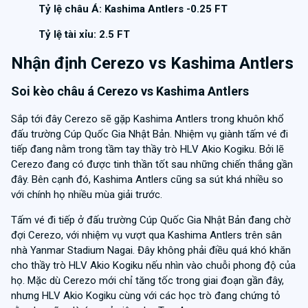
Tỷ lệ châu Á: Kashima Antlers -0.25 FT
Tỷ lệ tài xỉu: 2.5 FT
Nhận định Cerezo vs Kashima Antlers
Soi kèo châu á Cerezo vs Kashima Antlers
Sắp tới đây Cerezo sẽ gặp Kashima Antlers trong khuôn khổ
đấu trường Cúp Quốc Gia Nhật Bản. Nhiệm vụ giành tấm vé đi
tiếp đang nằm trong tầm tay thầy trò HLV Akio Kogiku. Bởi lẽ
Cerezo đang có được tinh thần tốt sau những chiến thắng gần
đây. Bên cạnh đó, Kashima Antlers cũng sa sút khá nhiều so
với chính họ nhiều mùa giải trước.
Tấm vé đi tiếp ở đấu trường Cúp Quốc Gia Nhật Bản đang chờ
đợi Cerezo, với nhiệm vụ vượt qua Kashima Antlers trên sân
nhà Yanmar Stadium Nagai. Đây không phải điều quá khó khăn
cho thầy trò HLV Akio Kogiku nếu nhìn vào chuỗi phong độ của
họ. Mặc dù Cerezo mới chỉ tăng tốc trong giai đoạn gần đây,
nhưng HLV Akio Kogiku cùng với các học trò đang chứng tỏ