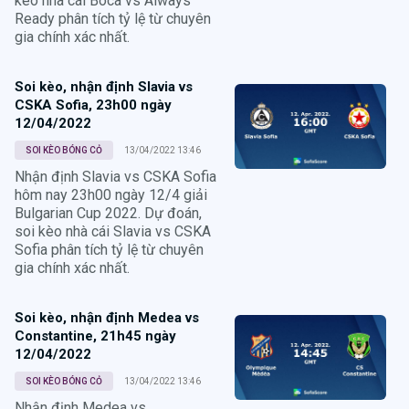
kèo nhà cái Boca vs Always
Ready phân tích tỷ lệ từ chuyên
gia chính xác nhất.
Soi kèo, nhận định Slavia vs
CSKA Sofia, 23h00 ngày
12/04/2022
SOI KÈO BÓNG CỎ
13/04/2022 13:46
Nhận định Slavia vs CSKA Sofia
hôm nay 23h00 ngày 12/4 giải
Bulgarian Cup 2022. Dự đoán,
soi kèo nhà cái Slavia vs CSKA
Sofia phân tích tỷ lệ từ chuyên
gia chính xác nhất.
Soi kèo, nhận định Medea vs
Constantine, 21h45 ngày
12/04/2022
SOI KÈO BÓNG CỎ
13/04/2022 13:46
Nhận định Medea vs