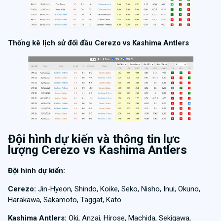
Thống kê lịch sử đối đầu Cerezo vs Kashima Antlers
Đội hình dự kiến và thông tin lực
lượng Cerezo vs Kashima Antlers
Đội hình dự kiến:
Cerezo:
Jin-Hyeon, Shindo, Koike, Seko, Nisho, Inui, Okuno,
Harakawa, Sakamoto, Taggat, Kato.
Kashima Antlers:
Oki, Anzai, Hirose, Machida, Sekigawa,