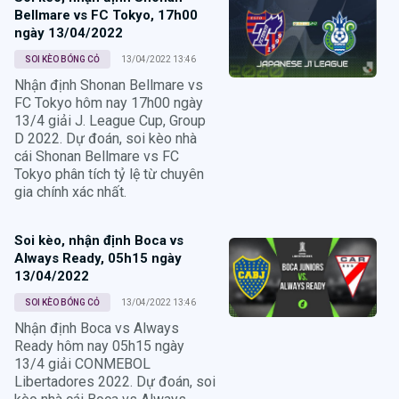
Bellmare vs FC Tokyo, 17h00
ngày 13/04/2022
SOI KÈO BÓNG CỎ
13/04/2022 13:46
Nhận định Shonan Bellmare vs
FC Tokyo hôm nay 17h00 ngày
13/4 giải J. League Cup, Group
D 2022. Dự đoán, soi kèo nhà
cái Shonan Bellmare vs FC
Tokyo phân tích tỷ lệ từ chuyên
gia chính xác nhất.
Soi kèo, nhận định Boca vs
Always Ready, 05h15 ngày
13/04/2022
SOI KÈO BÓNG CỎ
13/04/2022 13:46
Nhận định Boca vs Always
Ready hôm nay 05h15 ngày
13/4 giải CONMEBOL
Libertadores 2022. Dự đoán, soi