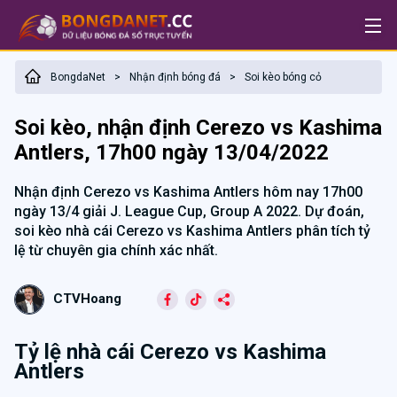
BongdaNet
Nhận định bóng đá
Soi kèo bóng cỏ
>
>
Soi kèo, nhận định Cerezo vs Kashima
Antlers, 17h00 ngày 13/04/2022
Nhận định Cerezo vs Kashima Antlers hôm nay 17h00
ngày 13/4 giải J. League Cup, Group A 2022. Dự đoán,
soi kèo nhà cái Cerezo vs Kashima Antlers phân tích tỷ
lệ từ chuyên gia chính xác nhất.
CTVHoang
Tỷ lệ nhà cái Cerezo vs Kashima
Antlers