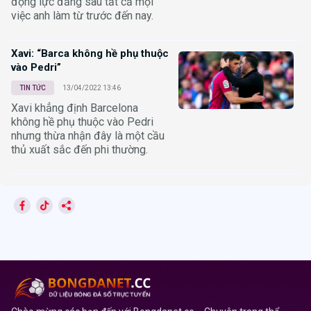
động lực đằng sau tất cả mọi
việc anh làm từ trước đến nay.
Xavi: “Barca không hề phụ thuộc
vào Pedri”
TIN TỨC
13/04/2022 13:46
Xavi khẳng định Barcelona
không hề phụ thuộc vào Pedri
nhưng thừa nhận đây là một cầu
thủ xuất sắc đến phi thường.