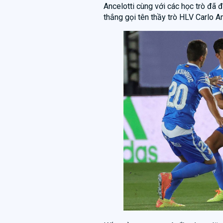
Ancelotti cùng với các học trò đã đ
thắng gọi tên thầy trò HLV Carlo An