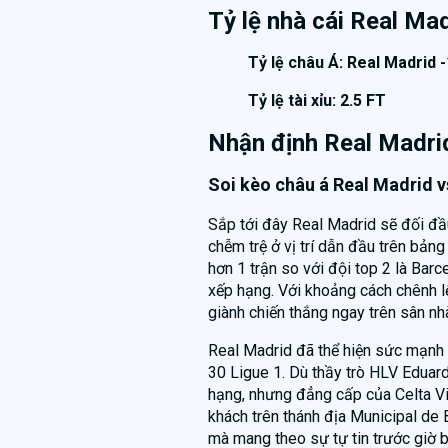
Tỷ lệ nhà cái Real Ma
Tỷ lệ châu Á: Real Madrid 
Tỷ lệ tài xỉu: 2.5 FT
Nhận định Real Madri
Soi kèo châu á Real Madrid v
Sắp tới đây Real Madrid sẽ đối đầ
chễm trệ ở vị trí dẫn đầu trên bản
hơn 1 trận so với đội top 2 là Bar
xếp hạng. Với khoảng cách chênh l
giành chiến thắng ngay trên sân nh
Real Madrid đã thể hiện sức mạnh 
30 Ligue 1. Dù thầy trò HLV Edua
hạng, nhưng đẳng cấp của Celta V
khách trên thánh địa Municipal de 
mà mang theo sự tự tin trước giờ b