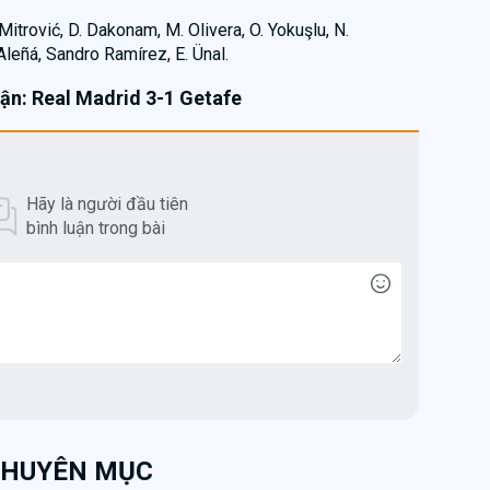
Mitrović, D. Dakonam, M. Olivera, O. Yokuşlu, N.
leñá, Sandro Ramírez, E. Ünal.
ận: Real Madrid 3-1 Getafe
Hãy là người đầu tiên
bình luận trong bài
CHUYÊN MỤC