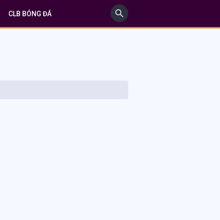
CLB BÓNG ĐÁ