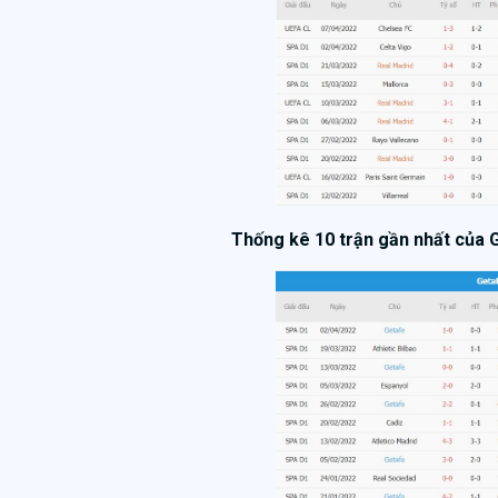
Thống kê 10 trận gần nhất của 