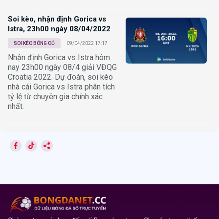
Soi kèo, nhận định Gorica vs
Istra, 23h00 ngày 08/04/2022
SOI KÈO BÓNG CỎ
09/04/2022 17:17
Nhận định Gorica vs Istra hôm
nay 23h00 ngày 08/4 giải VĐQG
Croatia 2022. Dự đoán, soi kèo
nhà cái Gorica vs Istra phân tích
tỷ lệ từ chuyên gia chính xác
nhất.