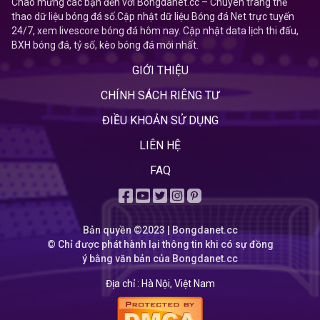
Chào mừng các bạn đến với Bongdanet.cc – Chuyên trang thể
thao dữ liệu bóng đá số.Cập nhật dữ liệu Bóng đá Net trực tuyến
24/7, xem livescore bóng đá hôm nay. Cập nhật data lịch thi đấu,
BXH bóng đá, tỷ số, kèo bóng đá mới nhất.
GIỚI THIỆU
CHÍNH SÁCH RIÊNG TƯ
ĐIỀU KHOẢN SỬ DỤNG
LIÊN HỆ
FAQ
Bản quyền ©2023 | Bongdanet.cc
© Chỉ được phát hành lại thông tin khi có sự đồng
ý bằng văn bản của Bongdanet.cc
Địa chỉ :
Hà Nội, Việt Nam