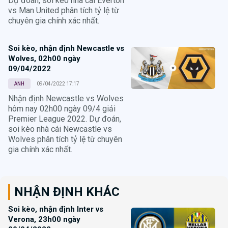
Dự đoán, soi kèo nhà cái Everton
vs Man United phân tích tỷ lệ từ
chuyên gia chính xác nhất.
Soi kèo, nhận định Newcastle vs
Wolves, 02h00 ngày
09/04/2022
ANH
09/04/2022 17:17
Nhận định Newcastle vs Wolves
hôm nay 02h00 ngày 09/4 giải
Premier League 2022. Dự đoán,
soi kèo nhà cái Newcastle vs
Wolves phân tích tỷ lệ từ chuyên
gia chính xác nhất.
NHẬN ĐỊNH KHÁC
Soi kèo, nhận định Inter vs
Verona, 23h00 ngày