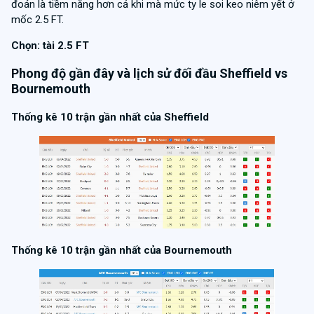
đoán là tiềm năng hơn cả khi mà mức ty le soi keo niêm yết ở
mốc 2.5 FT.
Chọn: tài 2.5 FT
Phong độ gần đây và lịch sử đối đầu Sheffield vs
Bournemouth
Thống kê 10 trận gần nhất của Sheffield
Thống kê 10 trận gần nhất của Bournemouth