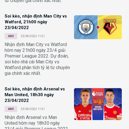
từ chuyên gia chính xác nhất.
Soi kèo, nhận định Man City vs
Watford, 21h00 ngày
23/04/2022
ANH
23/04/2022 11:51
Nhận định Man City vs Watford
hôm nay 21h00 ngày 23/4 giải
Premier League 2022. Dự đoán,
soi kèo nhà cái Man City vs
Watford phân tích tỷ lệ từ chuyên
gia chính xác nhất.
Soi kèo, nhận định Arsenal vs
Man United, 18h30 ngày
23/04/2022
ANH
23/04/2022 11:51
Nhận định Arsenal vs Man
United hôm nay 18h30 ngày
23/4 giải Premier League 2022.