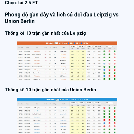
Chọn: tài 2.5 FT
Phong độ gần đây và lịch sử đối đầu Leipzig vs
Union Berlin
Thống kê 10 trận gần nhất của Leipzig
Thống kê 10 trận gần nhất của Union Berlin