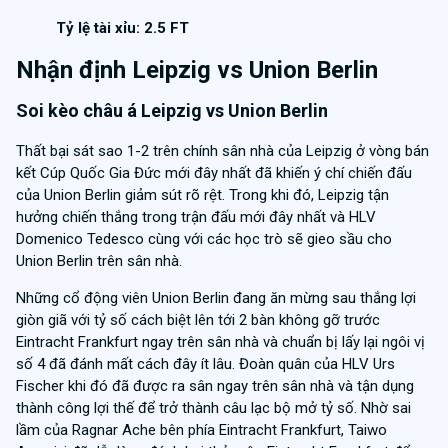
Tỷ lệ tài xỉu: 2.5 FT
Nhận định Leipzig vs Union Berlin
Soi kèo châu á Leipzig vs Union Berlin
Thất bại sát sao 1-2 trên chính sân nhà của Leipzig ở vòng bán
kết Cúp Quốc Gia Đức mới đây nhất đã khiến ý chí chiến đấu
của Union Berlin giảm sút rõ rệt. Trong khi đó, Leipzig tận
hưởng chiến thắng trong trận đấu mới đây nhất và HLV
Domenico Tedesco cùng với các học trò sẽ gieo sầu cho
Union Berlin trên sân nhà.
Những cổ động viên Union Berlin đang ăn mừng sau thắng lợi
giòn giã với tỷ số cách biệt lên tới 2 bàn không gỡ trước
Eintracht Frankfurt ngay trên sân nhà và chuẩn bị lấy lại ngôi vị
số 4 đã đánh mất cách đây ít lâu. Đoàn quân của HLV Urs
Fischer khi đó đã được ra sân ngay trên sân nhà và tận dụng
thành công lợi thế để trở thành câu lạc bộ mở tỷ số. Nhờ sai
lầm của Ragnar Ache bên phía Eintracht Frankfurt, Taiwo