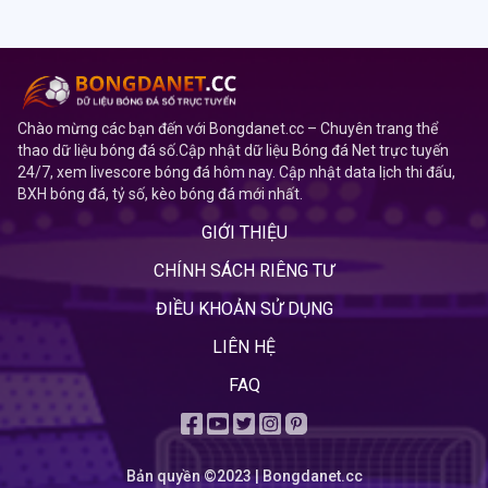
Chào mừng các bạn đến với Bongdanet.cc – Chuyên trang thể
thao dữ liệu bóng đá số.Cập nhật dữ liệu Bóng đá Net trực tuyến
24/7, xem livescore bóng đá hôm nay. Cập nhật data lịch thi đấu,
BXH bóng đá, tỷ số, kèo bóng đá mới nhất.
GIỚI THIỆU
CHÍNH SÁCH RIÊNG TƯ
ĐIỀU KHOẢN SỬ DỤNG
LIÊN HỆ
FAQ
Bản quyền ©2023 | Bongdanet.cc