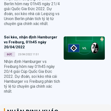
Berlin hôm nay 01h45 ngày 21/4
giải Quốc Gia Đức 2022. Dự
đoán, soi kèo nhà cái Leipzig vs
Union Berlin phân tích tỷ lệ từ
chuyên gia chính xác nhất.
Soi kèo, nhận định Hamburger
vs Freiburg, 01h45 ngày
20/04/2022
ĐỨC
23/04/2022 11:51
Nhận định Hamburger vs
Freiburg hôm nay 01h45 ngày
20/4 giải Cúp Quốc Gia Đức
2022. Dự đoán, soi kèo nhà cái
Hamburger vs Freiburg phân tích
tỷ lệ từ chuyên gia chính xác
nhất.