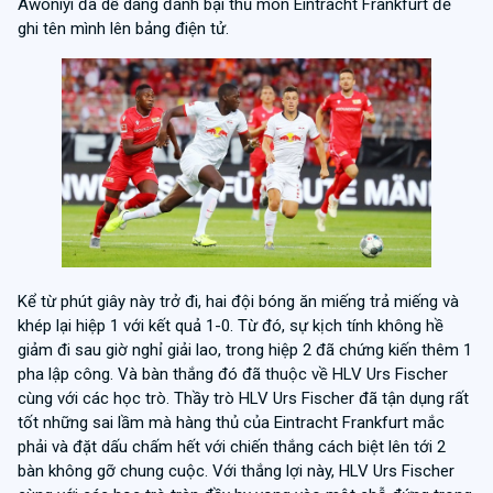
Awoniyi đã dễ dàng đánh bại thủ môn Eintracht Frankfurt để
ghi tên mình lên bảng điện tử.
Kể từ phút giây này trở đi, hai đội bóng ăn miếng trả miếng và
khép lại hiệp 1 với kết quả 1-0. Từ đó, sự kịch tính không hề
giảm đi sau giờ nghỉ giải lao, trong hiệp 2 đã chứng kiến thêm 1
pha lập công. Và bàn thắng đó đã thuộc về HLV Urs Fischer
cùng với các học trò. Thầy trò HLV Urs Fischer đã tận dụng rất
tốt những sai lầm mà hàng thủ của Eintracht Frankfurt mắc
phải và đặt dấu chấm hết với chiến thắng cách biệt lên tới 2
bàn không gỡ chung cuộc. Với thắng lợi này, HLV Urs Fischer