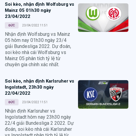
Soi kèo, nhận định Wolfsburg vs
Mainz 05 01h30 ngày
23/04/2022
ĐỨC
23/04/2022 11:51
Nhận định Wolfsburg vs Mainz
05 hôm nay 01h30 ngày 23/4
giải Bundesliga 2022. Dự đoán,
soi kèo nhà cái Wolfsburg vs
Mainz 05 phân tích tỷ lệ từ
chuyên gia chính xác nhất.
Soi kèo, nhận định Karlsruher vs
Ingolstadt, 23h30 ngày
22/04/2022
ĐỨC
23/04/2022 11:51
Nhận định Karlsruher vs
Ingolstadt hôm nay 23h30 ngày
22/4 giải Bundesliga 2 2022. Dự
đoán, soi kèo nhà cái Karlsruher
vs Ingolstadt phân tích tỷ lệ từ