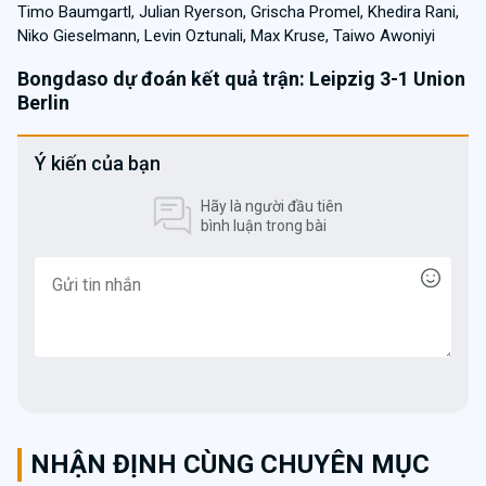
Timo Baumgartl, Julian Ryerson, Grischa Promel, Khedira Rani,
Niko Gieselmann, Levin Oztunali, Max Kruse, Taiwo Awoniyi
Bongdaso dự đoán kết quả trận: Leipzig 3-1 Union
Berlin
Ý kiến của bạn
Hãy là người đầu tiên
bình luận trong bài
NHẬN ĐỊNH CÙNG CHUYÊN MỤC