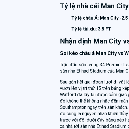
Tỷ lệ nhà cái Man Cit
Tỷ lệ châu Á: Man City -2.5
Tỷ lệ tài xỉu: 3.5 FT
Nhận định Man City v
Soi kèo châu á Man City vs 
Trận đấu sớm vòng 34 Premier Lea
sân nhà Etihad Stadium của Man Ci
Sau gần hết giai đoạn lượt đi vật
vươn lên vị trí thứ 15 trên bảng x
Watford đã lấy lại được cảm giác gh
đó không thể không nhắc đến màn t
Southampton ngay trên sân khách. 
đó cũng là nguyên nhân khiến thầ
trước với đội dưới đáy bảng xếp hạ
xa nhà tới sân nhà Etihad Stadiu