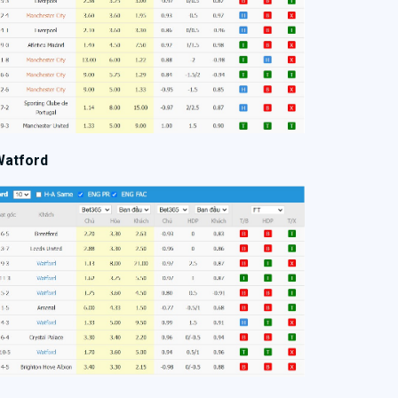
Watford