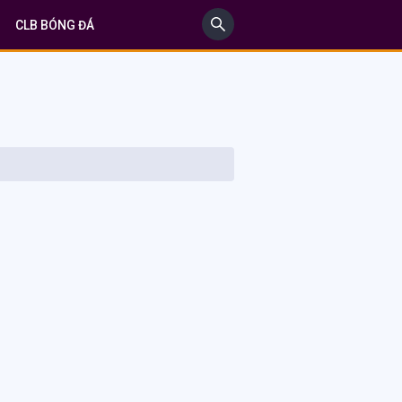
CLB BÓNG ĐÁ