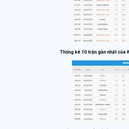
Thống kê 10 trận gần nhất của 