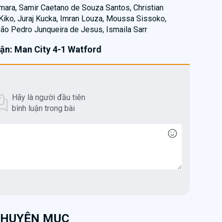
ara, Samir Caetano de Souza Santos, Christian
Kiko, Juraj Kucka, Imran Louza, Moussa Sissoko,
o Pedro Junqueira de Jesus, Ismaila Sarr
ận: Man City 4-1 Watford
Hãy là người đầu tiên
bình luận trong bài
CHUYÊN MỤC