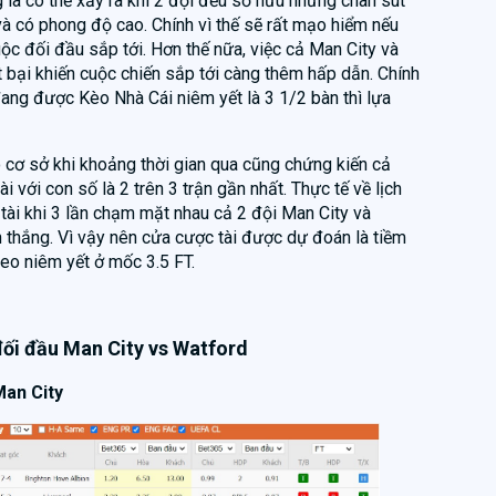
 là có thể xảy ra khi 2 đội đều sở hữu những chân sút
à có phong độ cao. Chính vì thế sẽ rất mạo hiểm nếu
uộc đối đầu sắp tới. Hơn thế nữa, việc cả Man City và
bại khiến cuộc chiến sắp tới càng thêm hấp dẫn. Chính
 đang được Kèo Nhà Cái niêm yết là 3 1/2 bàn thì lựa
ó cơ sở khi khoảng thời gian qua cũng chứng kiến cả
i với con số là 2 trên 3 trận gần nhất. Thực tế về lịch
tài khi 3 lần chạm mặt nhau cả 2 đội Man City và
n thắng. Vì vậy nên cửa cược tài được dự đoán là tiềm
eo niêm yết ở mốc 3.5 FT.
đối đầu Man City vs Watford
Man City