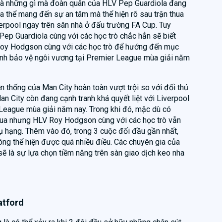
 là những gì mà đoàn quân của HLV Pep Guardiola đang
a thể mang đến sự an tâm mà thể hiện rõ sau trận thua
verpool ngay trên sân nhà ở đấu trường FA Cup. Tuy
 Pep Guardiola cùng với các học trò chắc hẳn sẽ biết
Roy Hodgson cùng với các học trò để hướng đến mục
trình bảo vệ ngôi vương tại Premier League mùa giải năm
n thống của Man City hoàn toàn vượt trội so với đối thủ
an City còn đang cạnh tranh khá quyết liệt với Liverpool
League mùa giải năm nay. Trong khi đó, mặc dù có
qua nhưng HLV Roy Hodgson cùng với các học trò vẫn
ụ hạng. Thêm vào đó, trong 3 cuộc đối đầu gần nhất,
ng thể hiện được quá nhiều điều. Các chuyên gia của
 là sự lựa chọn tiềm năng trên sàn giao dịch keo nha
atford