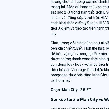
hướng chơi tấn công cởi mở chính
mang lại. Mặc dù hàng thủ vẫn chư
sát sao 2-3 trong trận tiếp đón Li
nhiên, với đẳng cấp vượt trội, HLV
cách khai thác điểm yếu của HLV 
tiêu 3 điểm và tiếp tục trên hành 
nay.
Chất lượng đội hình cũng như truyề
bên kia chiến tuyến. Hơn thế nữa, M
để bảo vệ ngôi vương tại Premier 
được những thành công thời gian 
còn đang loay hoay với mục tiêu tr
đội chủ sân Vicarage Road đều khô
bongdaso dự đoán rằng Man City sẽ
cai hôm nay.
Chọn: Man City -2.5 FT
Soi kèo tài xỉu Man City vs W