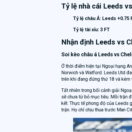
Tỷ lệ nhà cái Leeds v
Tỷ lệ châu Á: Leeds +0.75 
Tỷ lệ tài xỉu: 3 FT
Nhận định Leeds vs C
Soi kèo châu á Leeds vs Che
Ở thời điểm hiện tại Ngoại hạng A
Norwich và Watford. Leeds Utd đan
trên khi đang đứng thứ 18 và kém v
Tất nhiên trong bối cảnh giải Ngo
sẽ chưa từ bỏ mục tiêu. Mỗi trận đ
kết. Thực tế phong độ của Leeds g
trận. Họ chỉ chịu thua trước Man Ci