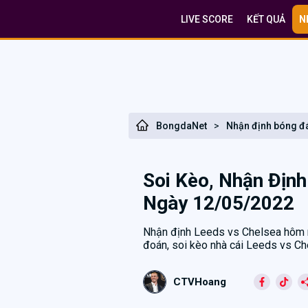
LIVE SCORE
KẾT QUẢ
N
BongdaNet
>
Nhận định bóng đ
Soi Kèo, Nhận Địn
Ngày 12/05/2022
Nhận định Leeds vs Chelsea hôm 
đoán, soi kèo nhà cái Leeds vs Che
CTVHoang