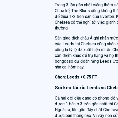
Trong 3 lần gần nhất viếng thăm sâ
Chưa kể, The Blues cũng không thắ
để thua 1-2 trên sân của Everton. 
Chelsea có thể nghĩ tới việc giành 
thường.
Sàn giao dịch châu Á ghi nhận mức
của Leeds thì Chelsea cũng nhận đ
cũng là tỷ lệ đã xuất hiện ở trận C
cần điểm khác để trụ hạng và họ th
bongdaso dự đoán rằng Leeds Utd s
nha cai hôm nay.
Chọn: Leeds +0.75 FT
Soi kèo tài xỉu Leeds vs Chel
Cả hai đội đều đang có phong độ y
được 1 bàn ở 3 trận gần nhất thì C
Ngoài ra, lần gần đây nhất Chelse
được bàn thắng nào. Vì vậy nên cử