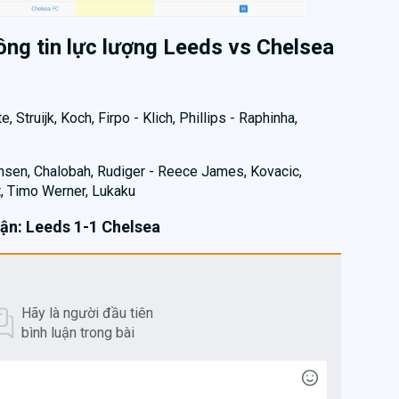
hông tin lực lượng Leeds vs Chelsea
e, Struijk, Koch, Firpo - Klich, Phillips - Raphinha,
nsen, Chalobah, Rudiger - Reece James, Kovacic,
, Timo Werner, Lukaku
ận: Leeds 1-1 Chelsea
Hãy là người đầu tiên
bình luận trong bài