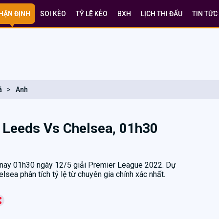
HẬN ĐỊNH
SOI KÈO
TỶ LỆ KÈO
BXH
LỊCH THI ĐẤU
TIN TỨC
á
>
Anh
h Leeds Vs Chelsea, 01h30
nay 01h30 ngày 12/5 giải Premier League 2022. Dự
lsea phân tích tỷ lệ từ chuyên gia chính xác nhất.