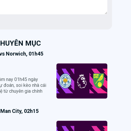
CHUYÊN MỤC
 vs Norwich, 01h45
hôm nay 01h45 ngày
 đoán, soi kèo nhà cái
lệ từ chuyên gia chính
 Man City, 02h15