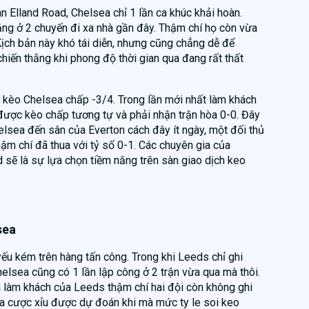
n Elland Road, Chelsea chỉ 1 lần ca khúc khải hoàn.
ng ở 2 chuyến đi xa nhà gần đây. Thậm chí họ còn vừa
Kịch bản này khó tái diễn, nhưng cũng chẳng dễ để
chiến thắng khi phong độ thời gian qua đang rất thất
 kèo Chelsea chấp -3/4. Trong lần mới nhất làm khách
ược kèo chấp tương tự và phải nhận trận hòa 0-0. Đây
helsea đến sân của Everton cách đây ít ngày, một đối thủ
ậm chí đã thua với tỷ số 0-1. Các chuyên gia của
ẽ là sự lựa chọn tiềm năng trên sàn giao dịch keo
sea
ếu kém trên hàng tấn công. Trong khi Leeds chỉ ghi
helsea cũng có 1 lần lập công ở 2 trận vừa qua mà thôi.
a làm khách của Leeds thậm chí hai đội còn không ghi
a cược xỉu được dự đoán khi mà mức ty le soi keo