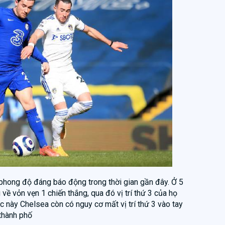
 phong độ đáng báo động trong thời gian gần đây. Ở 5
về vỏn vẹn 1 chiến thắng, qua đó vị trí thứ 3 của họ
c này Chelsea còn có nguy cơ mất vị trí thứ 3 vào tay
 thành phố